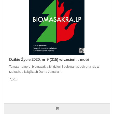
Dzikie Życie 2020, nr 9 (315) wrzesień :: mobi
Tematy numeru: biomasakra.lp, dzieci i polowania, ochrona ryb w
rzekach, o książkach Dahra Jamaila i..
7,00zł