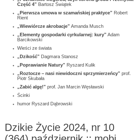
Część 4”
Bartosz Świątek
„Pierwsza umowa w szamańskiej praktyce”
Robert
Rient
„Wiewiórcze akrobacje”
Amanda Musch
„Elementy gospodarki cyrkularnej: kury”
Adam
Barcikowski
Wieści ze świata
„Dzikość”
Dagmara Stanosz
„Poprawianie Natury”
Ryszard Kulik
„Roztocze – nasi niewidoczni sprzymierzeńcy”
prof.
Piotr Skubała
„Zabić algę!”
prof. Jan Marcin Węsławski
Ścinki
humor Ryszard Dąbrowski
Dzikie Życie 2024, nr 10
(364) październik :: mobi