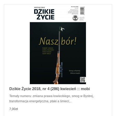
Dzikie Życie 2018, nr 4 (286) kwiecień :: mobi
Tematy numeru: zmiana prawa łowieckiego, smog w Bystrej,
transformacja energetyczna, ptaki a śmieci,..
7,00zł