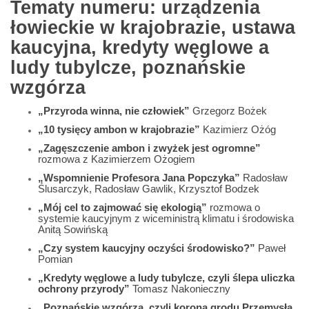
Tematy numeru: urządzenia
łowieckie w krajobrazie, ustawa
kaucyjna, kredyty węglowe a
ludy tubylcze, poznańskie
wzgórza
„Przyroda winna, nie człowiek”
Grzegorz Bożek
„10 tysięcy ambon w krajobrazie”
Kazimierz Ożóg
„Zagęszczenie ambon i zwyżek jest ogromne”
rozmowa z Kazimierzem Ożogiem
„Wspomnienie Profesora Jana Popczyka”
Radosław
Ślusarczyk, Radosław Gawlik, Krzysztof Bodzek
„Mój cel to zajmować się ekologią”
rozmowa o
systemie kaucyjnym z wiceministrą klimatu i środowiska
Anitą Sowińską
„Czy system kaucyjny oczyści środowisko?”
Paweł
Pomian
„Kredyty węglowe a ludy tubylcze, czyli ślepa uliczka
ochrony przyrody”
Tomasz Nakonieczny
„Poznańskie wzgórza, czyli korona grodu Przemysła.