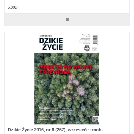
5,00zł
Dzikie Życie 2016, nr 9 (267), wrzesień :: mobi