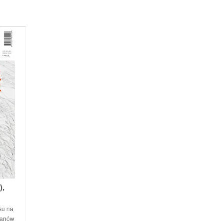
),
su na
ceanów