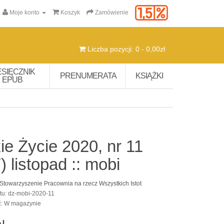
Moje konto
Koszyk
Zamówienie
Liczba pozycji: 0 - 0,00zł
ESIĘCZNIK
PRENUMERATA
KSIĄŻKI
EPUB
ie Życie 2020, nr 11
) listopad :: mobi
Stowarzyszenie Pracownia na rzecz Wszystkich Istot
tu: dz-mobi-2020-11
ć: W magazynie