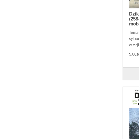
Dzik
(258
mob
Temat
sytuac
w Azji
5,00z