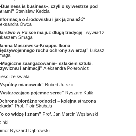
»Business is business«, czyli o sylwestrze pod
atrami”
Stanisław Kędzia
Informacja o środowisku i jak ją znaleźć”
leksandra Owca
Jarstwo w Polsce ma już długą tradycję”
wywiad z
ukaszem Smagą
Janina Maszewska-Knappe. Ikona
iędzywojennego ruchu ochrony zwierząt”
Łukasz
maga
»Magiczne zaangażowanie« szlakiem sztuki,
ktywizmu i animacji”
Aleksandra Polerowicz
ieści ze świata
Wspólny mianownik”
Robert Jurszo
Wystarczająco pojemne serce”
Ryszard Kulik
Ochrona bioróżnorodności – kolejna stracona
ekada”
Prof. Piotr Skubała
To co widzę i znam”
Prof. Jan Marcin Węsławski
inki
umor Ryszard Dąbrowski