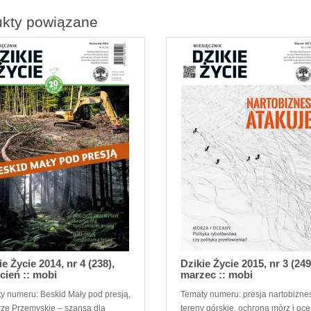
ukty powiązane
ie Życie 2014, nr 4 (238),
Dzikie Życie 2015, nr 3 (249
cień :: mobi
marzec :: mobi
y numeru: Beskid Mały pod presją,
Tematy numeru: presja nartobizne
ze Przemyskie – szansa dla
tereny górskie, ochrona mórz i o