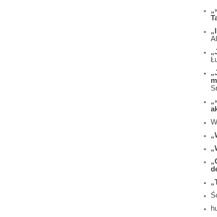
„
T
„
A
„
Ł
„
m
S
„
a
W
„
„
„
d
„
Śc
h