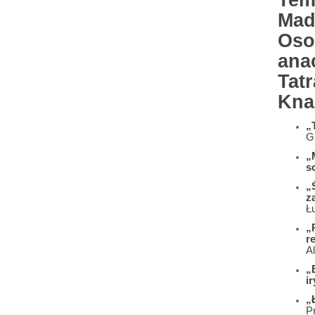
Tem
Mad
Oso
ana
Tat
Kna
„
G
„
s
„
z
Ł
„
r
A
„
i
„
P