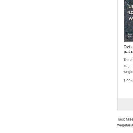
Dzik
paźd
Temat
krajo
węglo
7,00z
Tagi:
Mies
wegetari