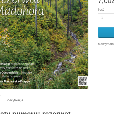
7,00z
Ilość
Maksymalna
Specyfikacja