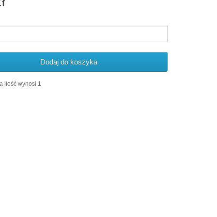
ł
Dodaj do koszyka
 ilość wynosi 1