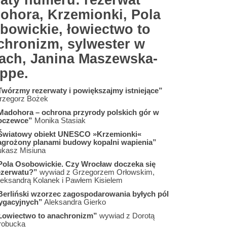
aty numeru: rezerwat
ohora, Krzemionki, Pola
bowickie, łowiectwo to
chronizm, sylwester w
rach, Janina Maszewska-
ppe.
Twórzmy rezerwaty i powiększajmy istniejące”
rzegorz Bożek
Madohora – ochrona przyrody polskich gór w
oczewce”
Monika Stasiak
Światowy obiekt UNESCO »Krzemionki«
agrożony planami budowy kopalni wapienia”
ukasz Misiuna
Pola Osobowickie. Czy Wrocław doczeka się
ezerwatu?”
wywiad z Grzegorzem Orłowskim,
leksandrą Kolanek i Pawłem Kisielem
Berliński wzorzec zagospodarowania byłych pól
rygacyjnych”
Aleksandra Gierko
Łowiectwo to anachronizm”
wywiad z Dorotą
robucką