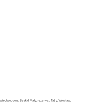
owiectwo
,
góry
,
Beskid Mały
,
rezerwat
,
Tatry
,
Wrocław
,