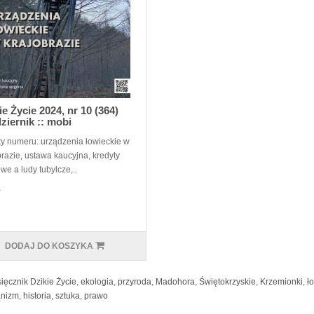
ie Życie 2024, nr 10 (364)
ziernik :: mobi
y numeru: urządzenia łowieckie w
brazie, ustawa kaucyjna, kredyty
we a ludy tubylcze,..
ł
DODAJ DO KOSZYKA
ięcznik Dzikie Życie
,
ekologia
,
przyroda
,
Madohora
,
Świętokrzyskie
,
Krzemionki
,
ł
anizm
,
historia
,
sztuka
,
prawo