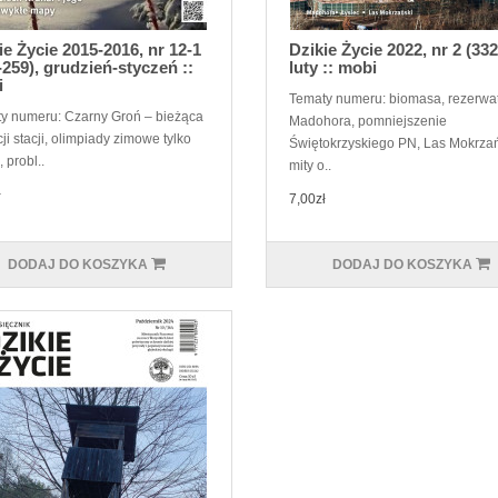
ie Życie 2015-2016, nr 12-1
Dzikie Życie 2022, nr 2 (332
-259), grudzień-styczeń ::
luty :: mobi
i
Tematy numeru: biomasa, rezerwa
y numeru: Czarny Groń – bieżąca
Madohora, pomniejszenie
ji stacji, olimpiady zimowe tylko
Świętokrzyskiego PN, Las Mokrzań
, probl..
mity o..
ł
7,00zł
DODAJ DO KOSZYKA
DODAJ DO KOSZYKA