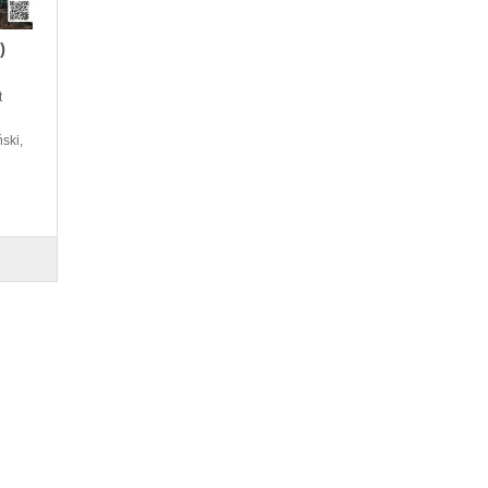
)
t
ski,