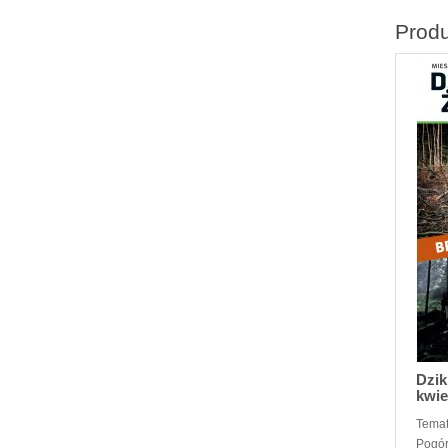
Prod
Dzik
kwie
Temat
Pogór