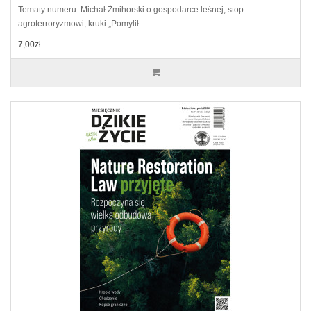
Tematy numeru: Michał Żmihorski o gospodarce leśnej, stop
agroterroryzmowi, kruki „Pomylił ..
7,00zł