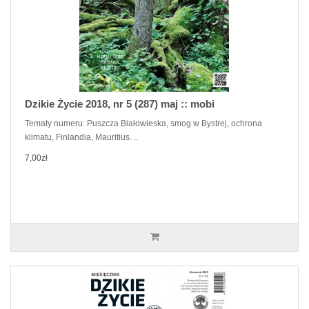
Dzikie Życie 2018, nr 5 (287) maj :: mobi
Tematy numeru: Puszcza Białowieska, smog w Bystrej, ochrona
klimatu, Finlandia, Mauritius. ..
7,00zł