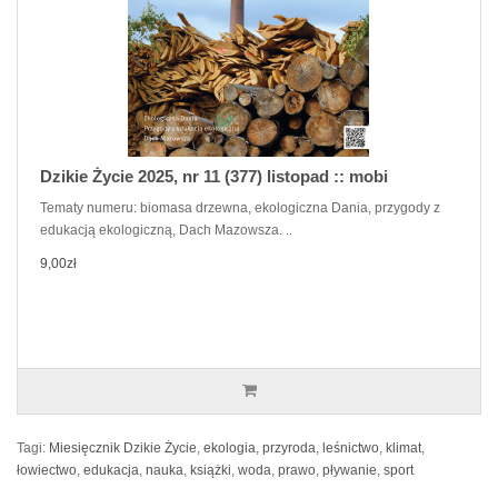
Dzikie Życie 2025, nr 11 (377) listopad :: mobi
Tematy numeru: biomasa drzewna, ekologiczna Dania, przygody z
edukacją ekologiczną, Dach Mazowsza. ..
9,00zł
Tagi:
Miesięcznik Dzikie Życie
,
ekologia
,
przyroda
,
leśnictwo
,
klimat
,
łowiectwo
,
edukacja
,
nauka
,
książki
,
woda
,
prawo
,
pływanie
,
sport