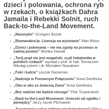
dzieci i polowania, ochrona ryb
w rzekach, o książkach Dahra
Jamaila i Rebekki Solnit, ruch
Back-to-the-Land Movement.
„Nieomylni”
Grzegorz Bożek
„Biomasakra.lp. Licencja na wycinanie”
Alan Weiss
„Dzieci i polowania – nie ma zgody na przemoc w
żadnej postaci”
Monika Stasiak
„Twój prąd nie jest wegański, czyli hekatomba w
polskich rzekach”
wywiad z prof. dr hab. Tomaszem
Mikołajczykiem i dr. Michałem Nowakiem
„Foki i ludzie”
Leszek Naziemiec
„Nadzieja w Ponownym Połączeniu”
Anna Gierlińska
„Oko w oko ze śmiercią Ziemi”
Anna Gierlińska
„Bez nadziei nie będzie niczego”
Piotr Trzaskowski
„Back-to-the-Land Movement. Ucieczki od zgiełku i
pieniędzy”
Jerzy Jacek Pilchowski
„Zapomniany zakaz reklamy nieekologicznej”
Miłosz