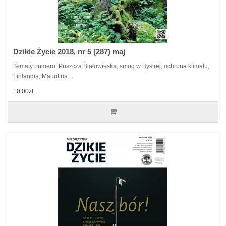
Dzikie Życie 2018, nr 5 (287) maj
Tematy numeru: Puszcza Białowieska, smog w Bystrej, ochrona klimatu,
Finlandia, Mauritius. ..
10,00zł