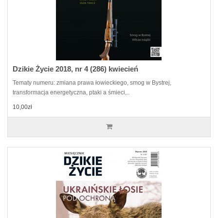
Dzikie Życie 2018, nr 4 (286) kwiecień
Tematy numeru: zmiana prawa łowieckiego, smog w Bystrej,
transformacja energetyczna, ptaki a śmieci,..
10,00zł