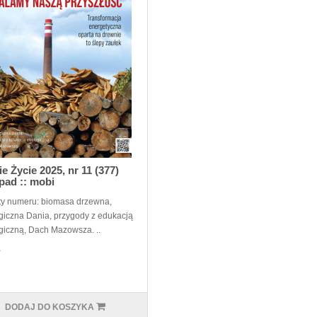
ie Życie 2025, nr 11 (377)
opad :: mobi
y numeru: biomasa drzewna,
giczna Dania, przygody z edukacją
giczną, Dach Mazowsza. ..
ł
DODAJ DO KOSZYKA