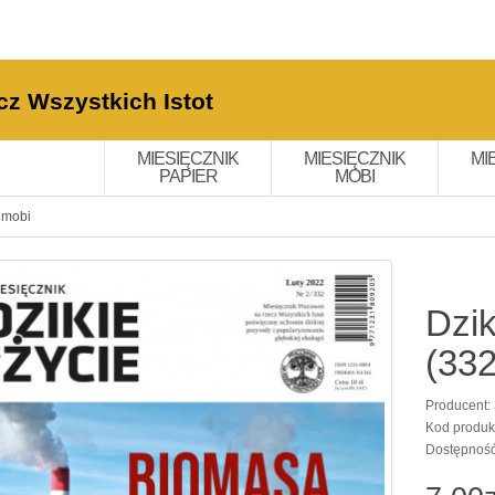
cz Wszystkich Istot
MIESIĘCZNIK
MIESIĘCZNIK
MI
PAPIER
MOBI
: mobi
Dzik
(332
Producent:
Kod produk
Dostępnoś