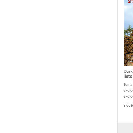
Dzik
list
Temat
ekolo
ekolo
9,00z