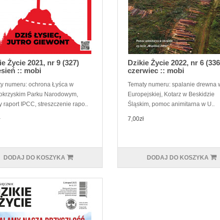
ie Życie 2021, nr 9 (327)
Dzikie Życie 2022, nr 6 (336
sień :: mobi
czerwiec :: mobi
y numeru: ochrona Łyśca w
Tematy numeru: spalanie drewna 
okrzyskim Parku Narodowym,
Europejskiej, Kotarz w Beskidzie
 raport IPCC, streszczenie rapo..
Śląskim, pomoc animitarna w U..
ł
7,00zł
DODAJ DO KOSZYKA
DODAJ DO KOSZYKA