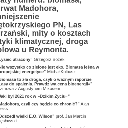
aty numeru: biomasa,
erwat Madohora,
niejszenie
ętokrzyskiego PN, Las
rzański, mity o kosztach
tyki klimatycznej, droga
olowa u Reymonta.
Łysiec utracony”
Grzegorz Bożek
Nie wszystko co zielone jest eko. Biomasa leśna w
uropejskiej energetyce”
Michał Kolbusz
Biomasa to zła droga, czyli o ważnym raporcie
Lasy do spalenia. Prawdziwa cena bioenergii«”
ozmowa z Augustynem Mikosem
Jaki był 2021 rok w »Dzikim Życiu«”
Madohora, czyli czy będzie co chronić?”
Alan
eiss
Odszedł wielki E.O. Wilson”
prof. Jan Marcin
ęsławski