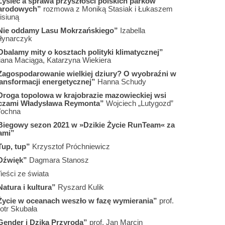
Łysiec a sprawa przyszłości polskich parków
arodowych”
rozmowa z Moniką Stasiak i Łukaszem
isiuną
Nie oddamy Lasu Mokrzańskiego”
Izabella
łynarczyk
Obalamy mity o kosztach polityki klimatycznej”
iana Maciąga, Katarzyna Wiekiera
Zagospodarowanie wielkiej dziury? O wyobraźni w
ransformacji energetycznej”
Hanna Schudy
Droga topolowa w krajobrazie mazowieckiej wsi
czami Władysława Reymonta”
Wojciech „Lutygozd”
ochna
Biegowy sezon 2021 w »Dzikie Życie RunTeam« za
ami”
Tup, tup”
Krzysztof Próchniewicz
Dźwięk”
Dagmara Stanosz
ieści ze świata
Natura i kultura”
Ryszard Kulik
Życie w oceanach weszło w fazę wymierania”
prof.
otr Skubała
Gender i Dzika Przyroda”
prof. Jan Marcin