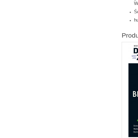
W
Śc
h
Prod