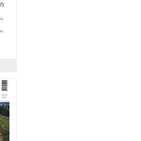
7)
a,
r ..