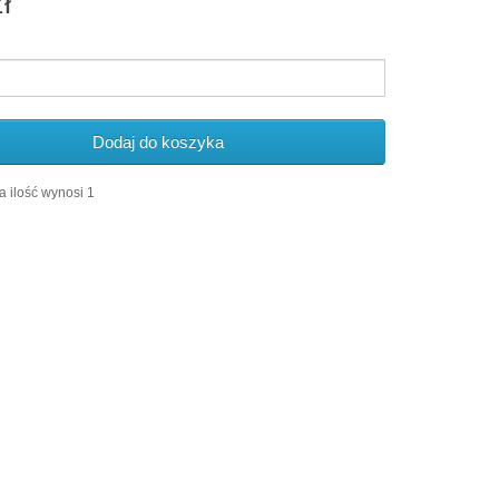
ł
Dodaj do koszyka
 ilość wynosi 1