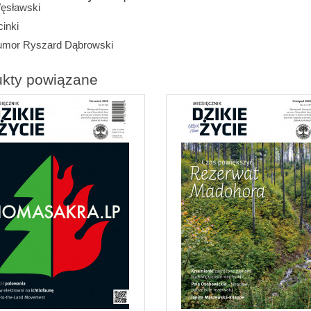
ęsławski
inki
umor Ryszard Dąbrowski
ukty powiązane