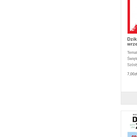
Dzik
wrze
Temat
Święt
Szósty
7,00z