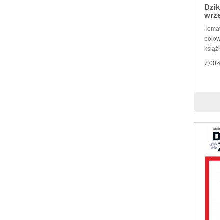
Dzik
wrze
Temat
polow
książ
7,00z