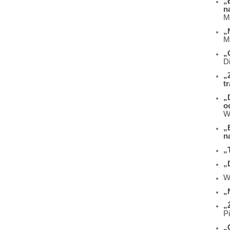
„
n
M
„
M
„
D
„
t
„
o
W
„
n
„
„
W
„
„
Pi
„