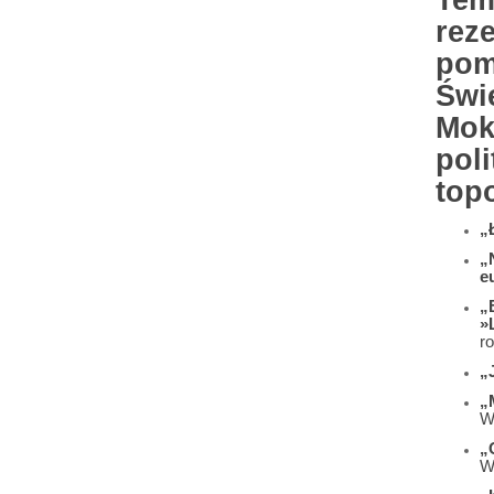
Tem
rez
pom
Świ
Mok
poli
top
„
„
e
„
»
r
„
„
W
„
W