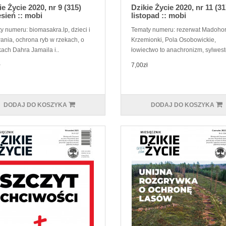
ie Życie 2020, nr 9 (315)
Dzikie Życie 2020, nr 11 (31
sień :: mobi
listopad :: mobi
y numeru: biomasakra.lp, dzieci i
Tematy numeru: rezerwat Madohor
ania, ochrona ryb w rzekach, o
Krzemionki, Pola Osobowickie,
kach Dahra Jamaila i..
łowiectwo to anachronizm, sylweste
ł
7,00zł
DODAJ DO KOSZYKA
DODAJ DO KOSZYKA