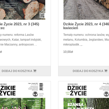
ie Życie 2023, nr 3 (345)
Dzikie Życie 2023, nr 4 (346
zec
kwiecień
y numeru: reforma Lasów
Tematy numeru: ochrona lasów, wy
wowych, Katar, lampart indyjski,
metanu, Kolumbia, żeglarstwo, Ma
nie Marzanny, antropocen. ..
mikroplastik. „..
zł
10,00zł
DODAJ DO KOSZYKA
DODAJ DO KOSZYKA