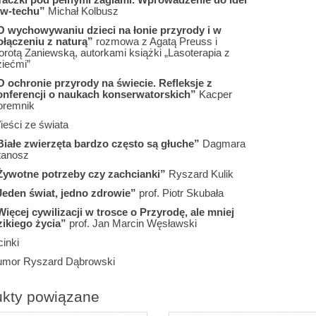
ow-techu”
Michał Kolbusz
O wychowywaniu dzieci na łonie przyrody i w
ołączeniu z naturą”
rozmowa z Agatą Preuss i
orotą Zaniewską, autorkami książki „Lasoterapia z
ziećmi”
O ochronie przyrody na świecie. Refleksje z
onferencji o naukach konserwatorskich”
Kacper
oremnik
ieści ze świata
Białe zwierzęta bardzo często są głuche”
Dagmara
tanosz
Żywotne potrzeby czy zachcianki”
Ryszard Kulik
Jeden świat, jedno zdrowie”
prof. Piotr Skubała
Więcej cywilizacji w trosce o Przyrodę, ale mniej
zikiego życia”
prof. Jan Marcin Węsławski
inki
umor Ryszard Dąbrowski
ukty powiązane