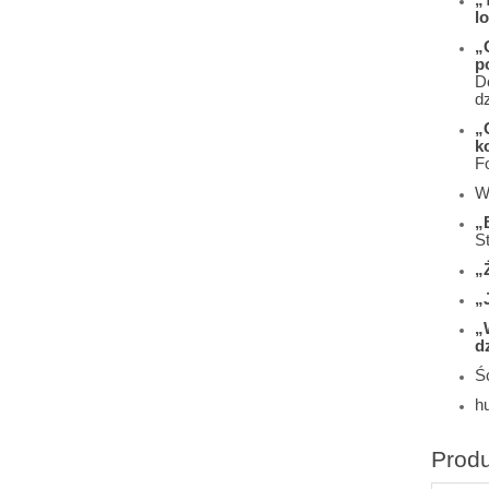
l
„
p
D
d
„
k
F
W
„
S
„
„
„
d
Śc
h
Prod