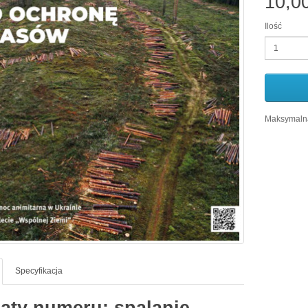
10,0
Ilość
Maksymalna
Specyfikacja