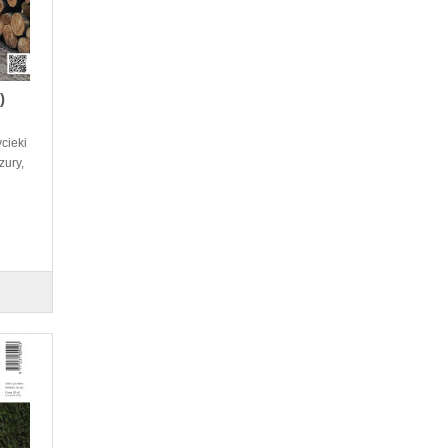
)
cieki
zury,