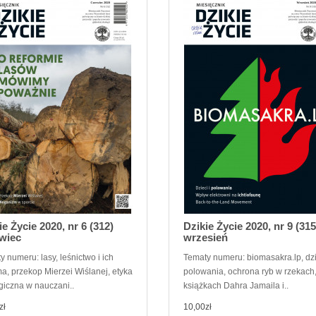
ie Życie 2020, nr 6 (312)
Dzikie Życie 2020, nr 9 (315
wiec
wrzesień
 numeru: lasy, leśnictwo i ich
Tematy numeru: biomasakra.lp, dzi
ma, przekop Mierzei Wiślanej, etyka
polowania, ochrona ryb w rzekach,
giczna w nauczani..
książkach Dahra Jamaila i..
zł
10,00zł