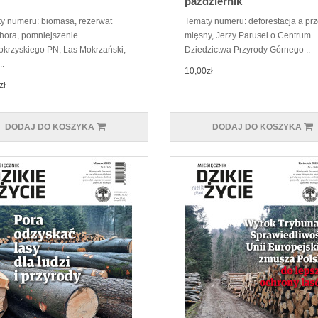
październik
y numeru: biomasa, rezerwat
Tematy numeru: deforestacja a pr
ora, pomniejszenie
mięsny, Jerzy Parusel o Centrum
okrzyskiego PN, Las Mokrzański,
Dziedzictwa Przyrody Górnego ..
..
10,00zł
zł
DODAJ DO KOSZYKA
DODAJ DO KOSZYKA