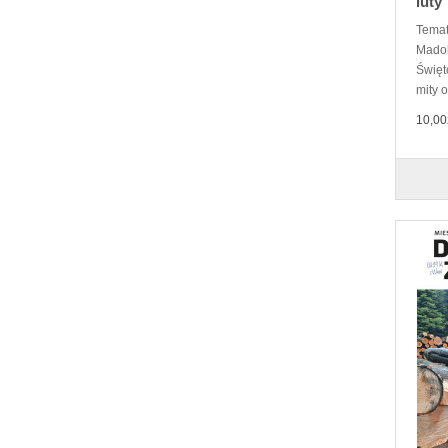
luty
Temat
Madoh
Święt
mity o
10,00