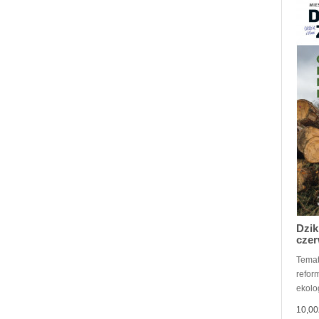
Dzik
czer
Tematy
refor
ekolo
10,00