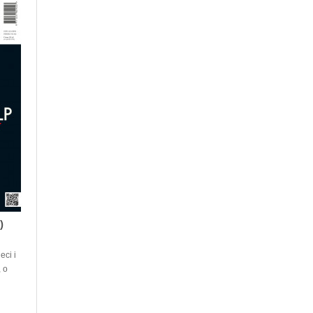
)
eci i
 o