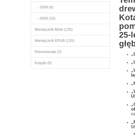
Tem
dre
- 2009 (6)
Kot
- 2008 (10)
pom
Miesięcznik Mobi (135)
25-l
Miesięcznik EPUB (135)
głęb
Prenumerata (3)
„
„
Książki (8)
„
l
„
„
U
„
o
r
„
M
„