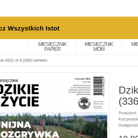
cz Wszystkich Istot
MIESIĘCZNIK
MIESIĘCZNIK
MI
PAPIER
MOBI
cie 2022, nr 6 (336) czerwiec
Dzik
(336
Producent:
Kod produk
Dostępnoś