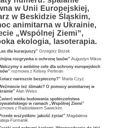
aty numeru: spalanie
wna w Unii Europejskiej,
arz w Beskidzie Śląskim,
oc animitarna w Ukrainie,
ecie „Wspólnej Ziemi”,
oka ekologia, lasoterapia.
Las dla kuracjuszy”
Grzegorz Bożek
Unijna rozgrywka o ochronę lasów”
Augustyn Mikos
Walczymy o ambitne cele dla ochrony europejskich
asów”
rozmowa z Kelsey Perlman
Kotarz nareszcie bezpieczny?”
Marta Czyż
Weźmiecie też ślimaki? O pomocy animitarnej w
krainie”
Alan Weiss
Ćwierć wieku budowania społeczeństwa
bywatelskiego w ramach „Wspólnej Ziemi”
ozmowa z Radosławem Sawickim
Przede wszystkim: jakość życia!”
Magdalena
ateja-Furmanik
Taczki pod pełnymi żaglami. Wprowadzenie do idei