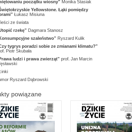
więtowaniu początku wiosny”
Monika Stasiak
Świętokrzyskie Yellowstone. Łąki pomiędzy
orami”
Łukasz Misiuna
ieści ze świata
Utopić rzekę”
Dagmara Stanosz
Konsumpcyjne szaleństwo”
Ryszard Kulik
Czy tygrys poradzi sobie ze zmianami klimatu?”
of. Piotr Skubała
Prawa ludzi i prawa zwierząt”
prof. Jan Marcin
ęsławski
inki
umor Ryszard Dąbrowski
ukty powiązane