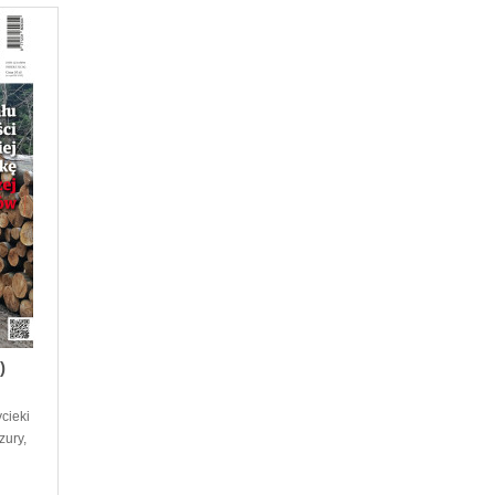
)
cieki
zury,