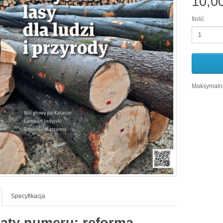
10,0
Ilość
Maksymalna
Specyfikacja