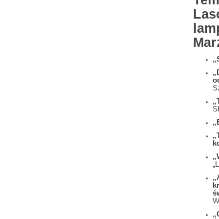
Tem
Las
lamp
Mar
„
„
o
S
„
S
„
„
k
„
„
„
k
ś
W
„