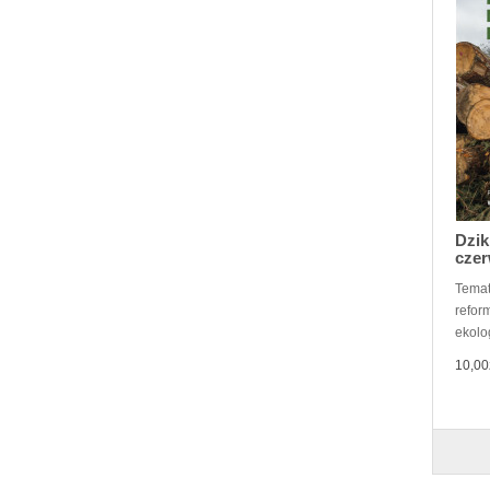
Dzik
czer
Tematy
refor
ekolo
10,00