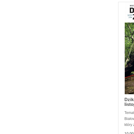
Dzik
list
Temat
Biało
który 
10,00