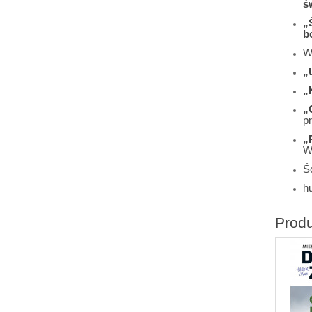
ś
„
b
W
„
„
„
pr
„
W
Śc
h
Prod