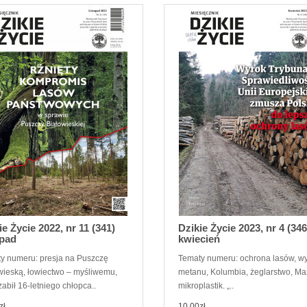
ie Życie 2022, nr 11 (341)
Dzikie Życie 2023, nr 4 (346
opad
kwiecień
y numeru: presja na Puszczę
Tematy numeru: ochrona lasów, wy
wieską, łowiectwo – myśliwemu,
metanu, Kolumbia, żeglarstwo, Ma
zabił 16-letniego chłopca..
mikroplastik. „..
zł
10,00zł