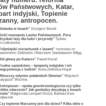
aty numeru: reforma
ów Państwowych, Katar,
art indyjski, Topienie
zanny, antropocen.
Sielanka w lasach”
Grzegorz Bożek
Dość monopolu Lasów Państwowych. Pora
dzyskać lasy dla ludzi i przyrody”
Sylwia
zczutkowska
Trójmiejski rozrachunek z lasami”
rozmowa ze
ławomirem Zielińskim i Marcinem Stanisławem Wilgą
Ból głowy po Katarze”
Paweł Kociel
Trudne sąsiedztwo – lamparty indyjskie i ich
oegzystencja z ludźmi”
Anna Zielińska-Hoşaf
Wieszczy odyniec połabskich Słowian”
Wojciech
Lutygozd” Wochna
Antropocen – epoka geochronologiczna czy tylko
rótkie zdarzenie? Jak geolodzy decydują o losach
wiata”
Małgorzata Lempart-Drozd, Barbara Ewa
ojtaszek
Czy topienie Marzanny jest dla dzieci? Kilka słów o