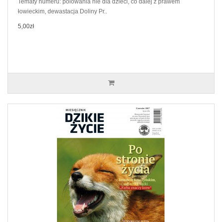
Tematy numeru: polowania nie dla dzieci, co dalej z prawem
łowieckim, dewastacja Doliny Pr..
5,00zł