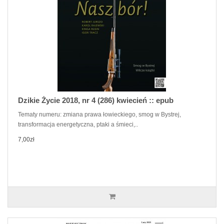
Dzikie Życie 2018, nr 4 (286) kwiecień :: epub
Tematy numeru: zmiana prawa łowieckiego, smog w Bystrej,
transformacja energetyczna, ptaki a śmieci,..
7,00zł