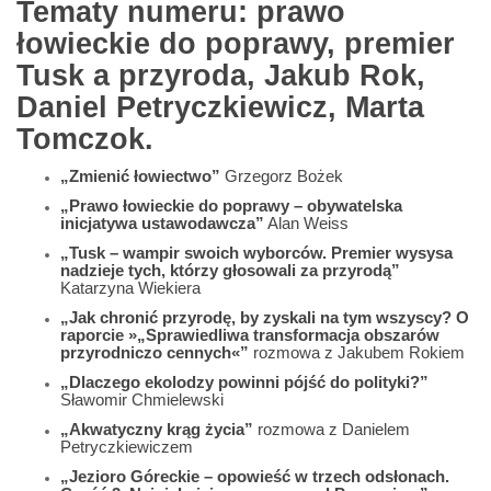
Tematy numeru: prawo
łowieckie do poprawy, premier
Tusk a przyroda, Jakub Rok,
Daniel Petryczkiewicz, Marta
Tomczok.
„Zmienić łowiectwo”
Grzegorz Bożek
„Prawo łowieckie do poprawy – obywatelska
inicjatywa ustawodawcza”
Alan Weiss
„Tusk – wampir swoich wyborców. Premier wysysa
nadzieje tych, którzy głosowali za przyrodą”
Katarzyna Wiekiera
„Jak chronić przyrodę, by zyskali na tym wszyscy? O
raporcie »„Sprawiedliwa transformacja obszarów
przyrodniczo cennych«”
rozmowa z Jakubem Rokiem
„Dlaczego ekolodzy powinni pójść do polityki?”
Sławomir Chmielewski
„Akwatyczny krąg życia”
rozmowa z Danielem
Petryczkiewiczem
„Jezioro Góreckie – opowieść w trzech odsłonach.