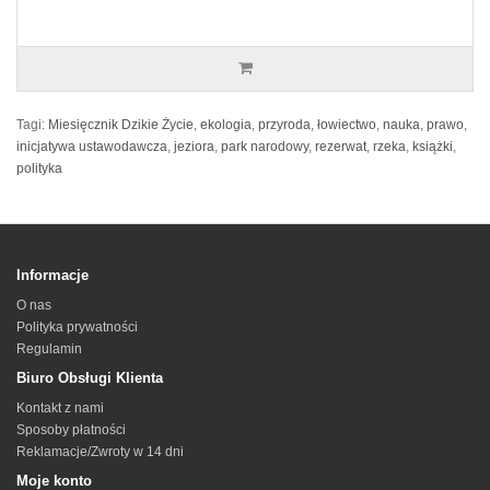
Tagi:
Miesięcznik Dzikie Życie
,
ekologia
,
przyroda
,
łowiectwo
,
nauka
,
prawo
,
inicjatywa ustawodawcza
,
jeziora
,
park narodowy
,
rezerwat
,
rzeka
,
książki
,
polityka
Informacje
O nas
Polityka prywatności
Regulamin
Biuro Obsługi Klienta
Kontakt z nami
Sposoby płatności
Reklamacje/Zwroty w 14 dni
Moje konto