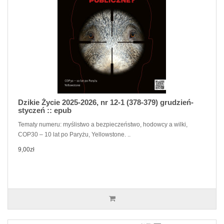
Dzikie Życie 2025-2026, nr 12-1 (378-379) grudzień-
styczeń :: epub
Tematy numeru: myślistwo a bezpieczeństwo, hodowcy a wilki,
COP30 – 10 lat po Paryżu, Yellowstone. ..
9,00zł