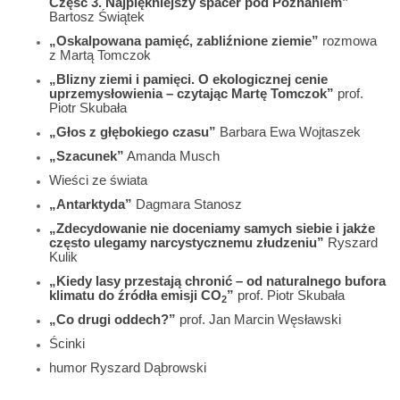
Część 3. Najpiękniejszy spacer pod Poznaniem”
Bartosz Świątek
„Oskalpowana pamięć, zabliźnione ziemie”
rozmowa
z Martą Tomczok
„Blizny ziemi i pamięci. O ekologicznej cenie
uprzemysłowienia – czytając Martę Tomczok”
prof.
Piotr Skubała
„Głos z głębokiego czasu”
Barbara Ewa Wojtaszek
„Szacunek”
Amanda Musch
Wieści ze świata
„Antarktyda”
Dagmara Stanosz
„Zdecydowanie nie doceniamy samych siebie i jakże
często ulegamy narcystycznemu złudzeniu”
Ryszard
Kulik
„Kiedy lasy przestają chronić – od naturalnego bufora
klimatu do źródła emisji CO
”
prof. Piotr Skubała
2
„Co drugi oddech?”
prof. Jan Marcin Węsławski
Ścinki
humor Ryszard Dąbrowski