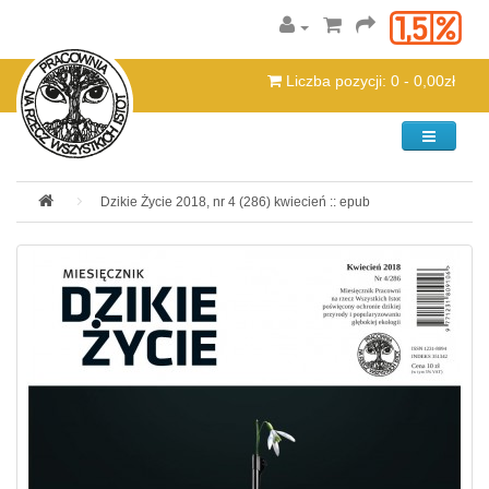
Liczba pozycji: 0 - 0,00zł
Kategorie
Dzikie Życie 2018, nr 4 (286) kwiecień :: epub