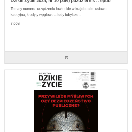
Dzikie Życie 2024, nr 10 (364) październik :: epub
Tematy numeru: urządzenia łowieckie w krajobrazie, ustawa
kaucyjna, kredyty węglowe a ludy tubylcze,..
7,00zł