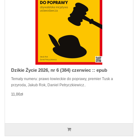
Dzikie Życie 2026, nr 6 (384) czerwiec :: epub
Tematy numeru: prawo łowieckie do poprawy, premier Tusk a
przyroda, Jakub Rok, Daniel Petryczkiewicz..
11,00zł