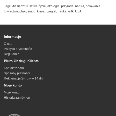
Tagi:
Miesięcznik Dzikie Życie
,
ekologia
,
przyroda
,
natura
,
polowanie
,
łowiectwo
,
ptaki
,
smog
,
klimat
,
węgiel
,
nauka
,
wilk
,
USA
Informacje
O nas
Polityka prywatności
Regulamin
Biuro Obsługi Klienta
Kontakt z nami
Sposoby płatności
Reklamacje/Zwroty w 14 dni
Moje konto
Moje konto
Historia zamówień