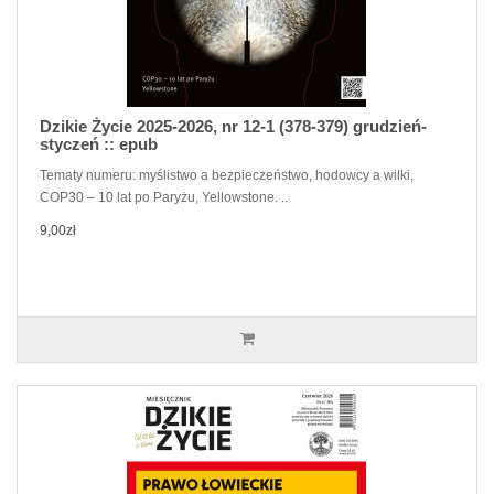
Dzikie Życie 2025-2026, nr 12-1 (378-379) grudzień-
styczeń :: epub
Tematy numeru: myślistwo a bezpieczeństwo, hodowcy a wilki,
COP30 – 10 lat po Paryżu, Yellowstone. ..
9,00zł