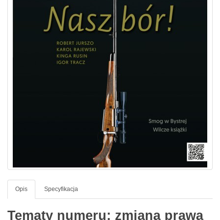
Opis
Specyfikacja
Tematy numeru: zmiana prawa