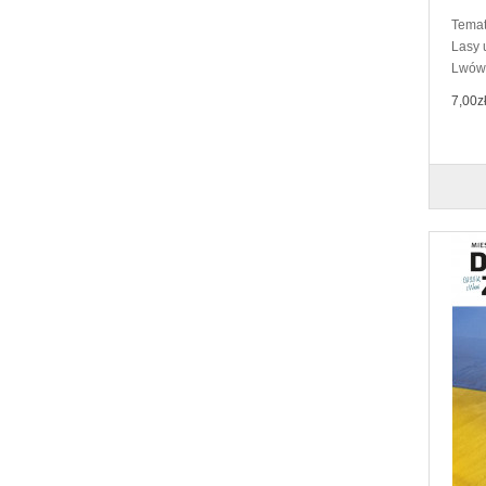
Temat
Lasy 
Lwów 
7,00z