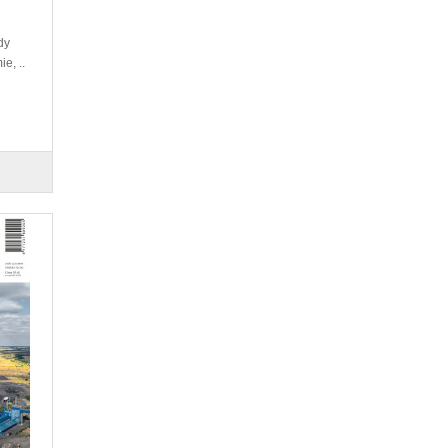
dy
e, ..