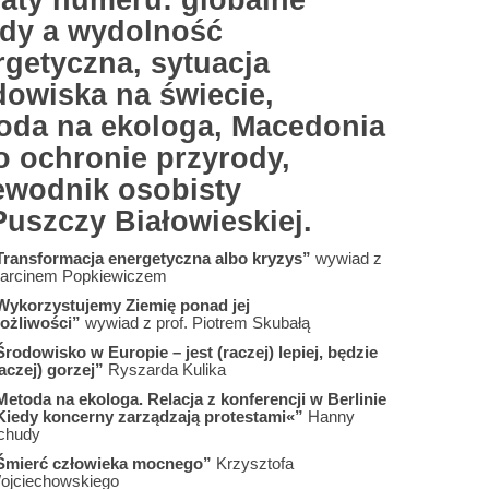
aty numeru: globalne
ndy a wydolność
rgetyczna, sytuacja
dowiska na świecie,
oda na ekologa, Macedonia
o ochronie przyrody,
ewodnik osobisty
Puszczy Białowieskiej.
Transformacja energetyczna albo kryzys”
wywiad z
arcinem Popkiewiczem
Wykorzystujemy Ziemię ponad jej
ożliwości”
wywiad z prof. Piotrem Skubałą
Środowisko w Europie – jest (raczej) lepiej, będzie
aczej) gorzej”
Ryszarda Kulika
Metoda na ekologa. Relacja z konferencji w Berlinie
Kiedy koncerny zarządzają protestami«”
Hanny
chudy
Śmierć człowieka mocnego”
Krzysztofa
ojciechowskiego