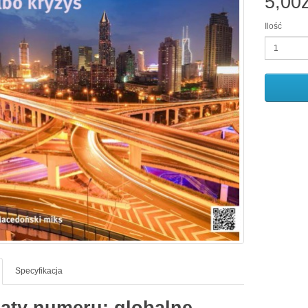
5,00z
Ilość
Specyfikacja