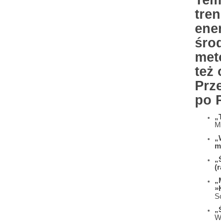
Tem
tre
ene
śro
met
też 
Prz
po 
„
M
„
m
„
(r
„
»
S
„
W