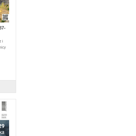
37-
 i
nicy