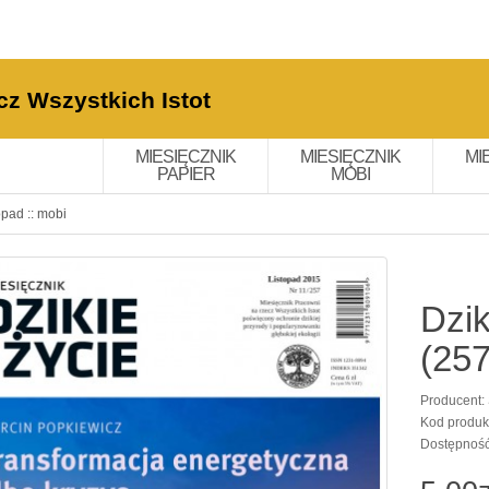
cz Wszystkich Istot
MIESIĘCZNIK
MIESIĘCZNIK
MI
PAPIER
MOBI
opad :: mobi
Dzik
(257
Producent:
Kod produk
Dostępnoś