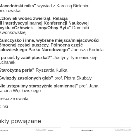
Macedoński miks”
wywiad z Karoliną Bielenin-
enczowską
Człowiek wobec zwierząt. Relacja
 II Interdyscyplinarnej Konferencji Naukowej
 cyklu »Człowiek – Inny/Obcy Byt«”
Dominiki
zwonkowskiej
Zamczysko i inne, wybrane miejsca/miejscowości
ółnocnej części puszczy. Północna część
iałowieskiego Parku Narodowego”
Janusza Korbela
I po coś ty zabił ptaszka?”
Justyny Tymienieckiej-
uchanek
Starożytna perła”
Ryszarda Kulika
Gwiazdy zasolonych gleb”
prof. Piotra Skubały
Nie ustępujmy starszyźnie plemiennej”
prof. Jana
arcina Węsławskiego
ieści ze świata
inki
ukty powiązane