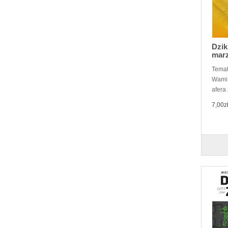
Dzik
marz
Temat
Wami!
afera
7,00z