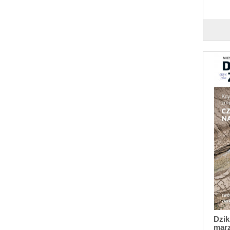
Dzik
marz