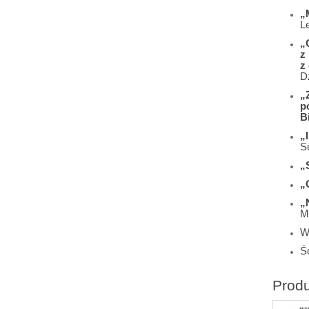
„
L
„
z
z
D
„
p
B
„
S
„
„
„
M
W
Śc
Prod