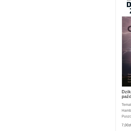
Dzik
paźd
Temat
Hamba
Puszc
7,00z