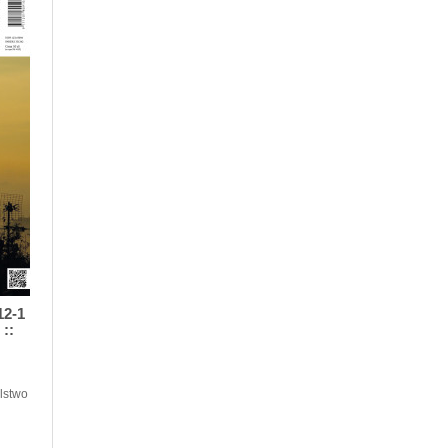
12-1
 ::
elstwo