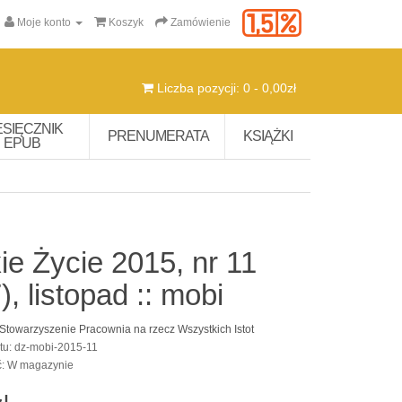
Moje konto
Koszyk
Zamówienie
Liczba pozycji: 0 - 0,00zł
ESIĘCZNIK
PRENUMERATA
KSIĄŻKI
EPUB
ie Życie 2015, nr 11
), listopad :: mobi
Stowarzyszenie Pracownia na rzecz Wszystkich Istot
tu: dz-mobi-2015-11
ć: W magazynie