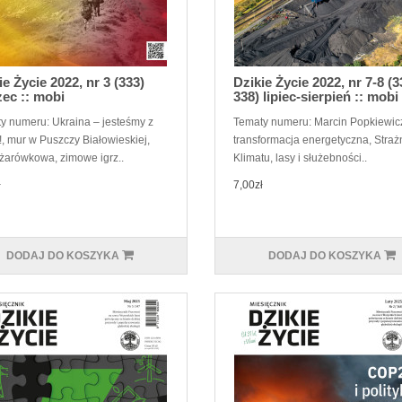
ie Życie 2022, nr 3 (333)
Dzikie Życie 2022, nr 7-8 (3
ec :: mobi
338) lipiec-sierpień :: mobi
y numeru: Ukraina – jesteśmy z
Tematy numeru: Marcin Popkiewicz
, mur w Puszczy Białowieskiej,
transformacja energetyczna, Straż
 żarówkowa, zimowe igrz..
Klimatu, lasy i służebności..
ł
7,00zł
DODAJ DO KOSZYKA
DODAJ DO KOSZYKA