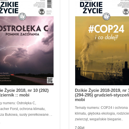
ie Życie 2018, nr 10 (292)
Dzikie Życie 2018-2019, nr 
ziernik :: mobi
(294-295) grudzień-styczeń
mobi
y numeru: Ostrołęka C,
Tematy numeru: COP24 i ochrona
cher Forst, ochrona klimatu,
klimatu, głęboka ekologia, rodzici
za Bukowa, susły perełkowane. ..
zwierząt, wegańskie bieganie..
ł
7,00zł