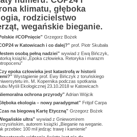
aty numeru: COP24 i
rona klimatu, głęboka
ogia, rodzicielstwo
erząt, wegańskie bieganie.
Polskie #COPnięcie”
Grzegorz Bożek
COP24 w Katowicach i co dalej?”
prof. Piotr Skubała
Jestem osobą pełną nadziei”
wywiad z Ewą Bińczyk,
utorką książki „Epoka człowieka. Retoryka i marazm
ntropocenu”
Czy epoka człowieka jest katastrofą w historii
iemi?”
Wystąpienie prof. Ewy Bińczyk z toruńskiego
niwersytetu im. M. Kopernika podczas spotkania
lubu Myśli Ekologicznej 23.10.2018 w Katowicach
Niemoralna ochrona przyrody”
Adrian Wójcik
Głęboka ekologia – nowy paradygmat”
Fritjof Carpa
Czas na biegową Kartę Etyczną”
Grzegorz Bożek
Wegańskie ultra”
wywiad z Gniewomirem
krzysińskim, autorem książki „Bieganie na weganie.
k przebiec 100 mil jedząc trawę i kamienie”