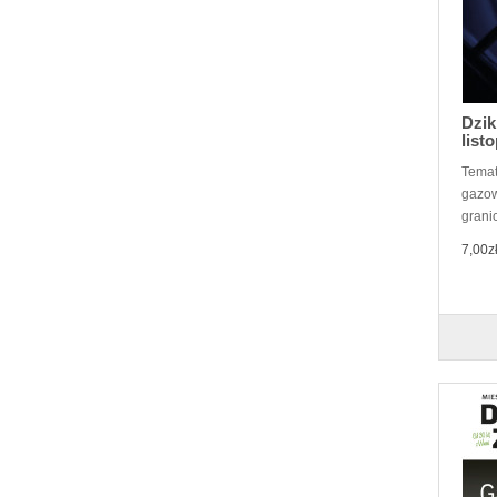
Dzik
list
Temat
gazow
granic
7,00z