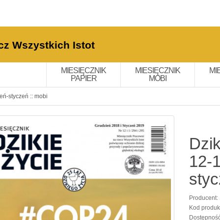
cz Wszystkich Istot
MIESIĘCZNIK
MIESIĘCZNIK
MI
PAPIER
MOBI
eń-styczeń :: mobi
Dzik
12-1
styc
Producent:
Kod produk
Dostępnoś