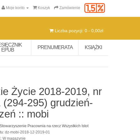
Moje konto
Koszyk
Zamówienie
Liczba pozycji: 0 - 0,00zł
ESIĘCZNIK
PRENUMERATA
KSIĄŻKI
EPUB
ie Życie 2018-2019, nr
 (294-295) grudzień-
zeń :: mobi
Stowarzyszenie Pracownia na rzecz Wszystkich Istot
tu: dz-mobi-2018-12-2019-01
ć: W magazynie