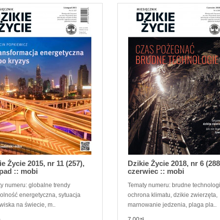
ie Życie 2015, nr 11 (257),
Dzikie Życie 2018, nr 6 (288
opad :: mobi
czerwiec :: mobi
y numeru: globalne trendy
Tematy numeru: brudne technologi
olność energetyczna, sytuacja
ochrona klimatu, dzikie zwierzęta,
wiska na świecie, m..
marnowanie jedzenia, plaga pla..
ł
7,00zł