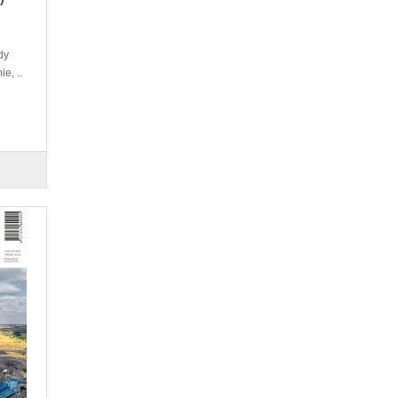
dy
e, ..