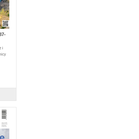
37-
 i
nicy