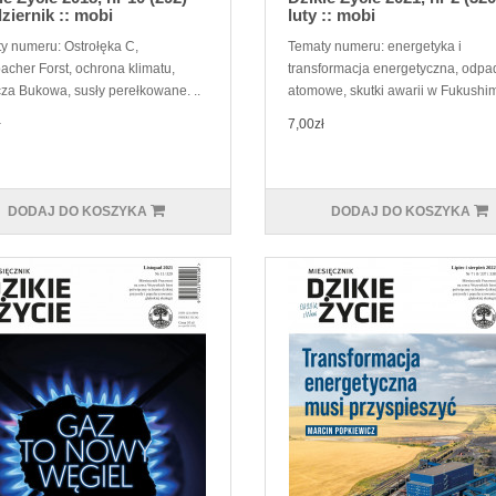
ziernik :: mobi
luty :: mobi
y numeru: Ostrołęka C,
Tematy numeru: energetyka i
cher Forst, ochrona klimatu,
transformacja energetyczna, odpa
za Bukowa, susły perełkowane. ..
atomowe, skutki awarii w Fukushimi
ł
7,00zł
DODAJ DO KOSZYKA
DODAJ DO KOSZYKA