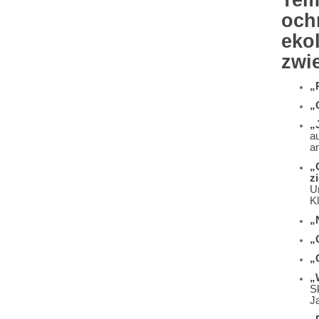
Tem
och
ekol
zwi
„
„
„
a
a
„
z
U
K
„
„
„
„
S
Ja