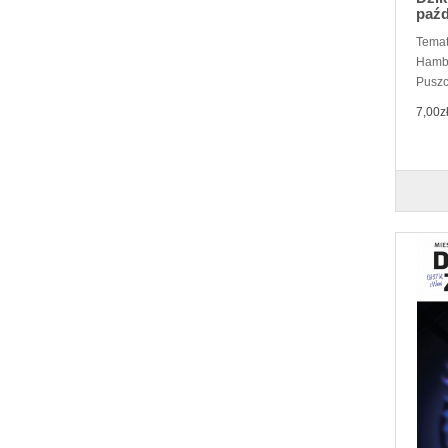
paźd
Temat
Hamba
Puszc
7,00z