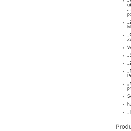
„
u
a
p
„
Ma
„
Z
W
„
„
„
Pi
„
p
Śc
h
„
Prod