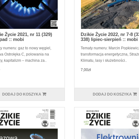
ie Życie 2021, nr 11 (329)
Dzikie Życie 2022, nr 7-8 (3
opad :: mobi
338) lipiec-sierpień :: mobi
y numeru: gaz to nowy węgiel,
Tematy numeru: Marcin Popkiewicz
a Ostrołęka C, polowania na
transformacja energetyczna, Straż
y, kapitalizm – machina za..
Klimatu, lasy i służebności..
ł
7,00zł
DODAJ DO KOSZYKA
DODAJ DO KOSZYKA