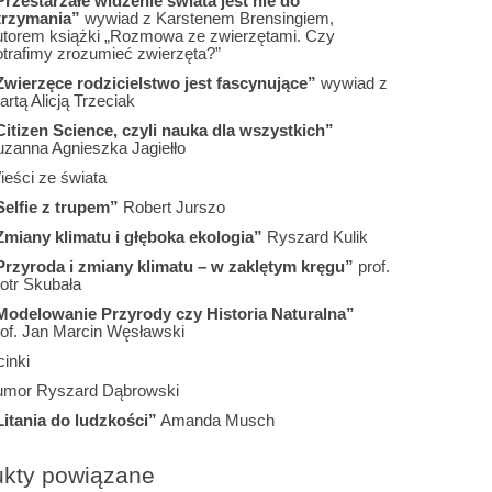
Przestarzałe widzenie świata jest nie do
trzymania”
wywiad z Karstenem Brensingiem,
utorem książki „Rozmowa ze zwierzętami. Czy
otrafimy zrozumieć zwierzęta?”
Zwierzęce rodzicielstwo jest fascynujące”
wywiad z
rtą Alicją Trzeciak
Citizen Science, czyli nauka dla wszystkich”
uzanna Agnieszka Jagiełło
ieści ze świata
Selfie z trupem”
Robert Jurszo
Zmiany klimatu i głęboka ekologia”
Ryszard Kulik
Przyroda i zmiany klimatu – w zaklętym kręgu”
prof.
otr Skubała
Modelowanie Przyrody czy Historia Naturalna”
rof. Jan Marcin Węsławski
inki
umor Ryszard Dąbrowski
Litania do ludzkości”
Amanda Musch
ukty powiązane