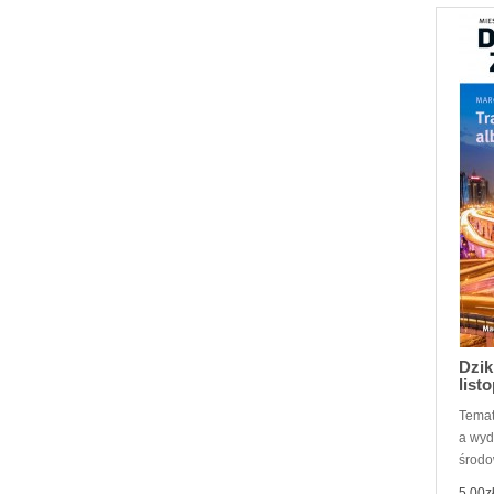
Dzik
list
Temat
a wyd
środo
5,00z