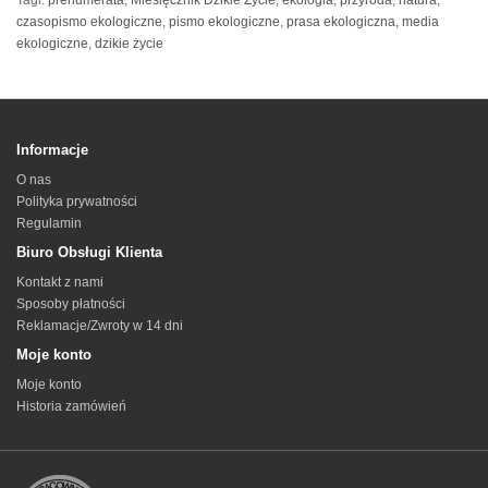
Tagi:
prenumerata
,
Miesięcznik Dzikie Życie
,
ekologia
,
przyroda
,
natura
,
czasopismo ekologiczne
,
pismo ekologiczne
,
prasa ekologiczna
,
media
ekologiczne
,
dzikie życie
Informacje
O nas
Polityka prywatności
Regulamin
Biuro Obsługi Klienta
Kontakt z nami
Sposoby płatności
Reklamacje/Zwroty w 14 dni
Moje konto
Moje konto
Historia zamówień