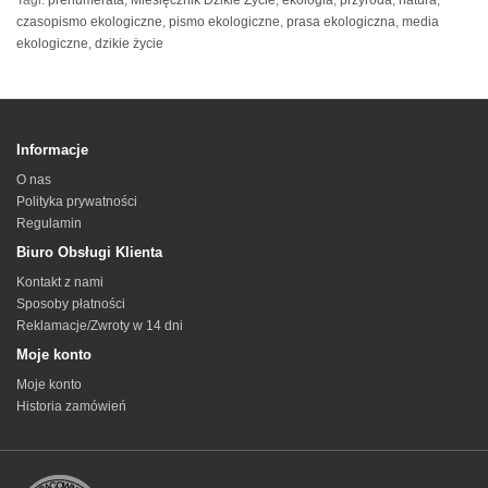
Tagi:
prenumerata
,
Miesięcznik Dzikie Życie
,
ekologia
,
przyroda
,
natura
,
czasopismo ekologiczne
,
pismo ekologiczne
,
prasa ekologiczna
,
media
ekologiczne
,
dzikie życie
Informacje
O nas
Polityka prywatności
Regulamin
Biuro Obsługi Klienta
Kontakt z nami
Sposoby płatności
Reklamacje/Zwroty w 14 dni
Moje konto
Moje konto
Historia zamówień