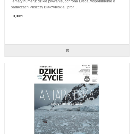
Tematy numeru: dzikie pływanie, ochrona Łyśca, wspomnienie o
badaczach Puszczy Białowieskiej: prof. ..
10,00zł