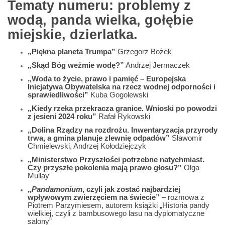
Tematy numeru: problemy z
wodą, panda wielka, gołębie
miejskie, dzierlatka.
„Piękna planeta Trumpa”
Grzegorz Bożek
„Skąd Bóg weźmie wodę?”
Andrzej Jermaczek
„Woda to życie, prawo i pamięć – Europejska
Inicjatywa Obywatelska na rzecz wodnej odporności i
sprawiedliwości”
Kuba Gogolewski
„Kiedy rzeka przekracza granice. Wnioski po powodzi
z jesieni 2024 roku”
Rafał Rykowski
„Dolina Rządzy na rozdrożu. Inwentaryzacja przyrody
trwa, a gmina planuje zlewnię odpadów”
Sławomir
Chmielewski, Andrzej Kołodziejczyk
„Ministerstwo Przyszłości potrzebne natychmiast.
Czy przyszłe pokolenia mają prawo głosu?”
Olga
Mullay
„
Pandamonium
, czyli jak zostać najbardziej
wpływowym zwierzęciem na świecie”
– rozmowa z
Piotrem Parzymiesem, autorem książki „Historia pandy
wielkiej, czyli z bambusowego lasu na dyplomatyczne
salony”