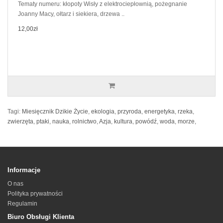
Tematy numeru: kłopoty Wisły z elektrociepłownią, pożegnanie
Joanny Macy, ołtarz i siekiera, drzewa ..
12,00zł
Tagi:
Miesięcznik Dzikie Życie
,
ekologia
,
przyroda
,
energetyka
,
rzeka
,
zwierzęta
,
ptaki
,
nauka
,
rolnictwo
,
Azja
,
kultura
,
powódź
,
woda
,
morze
,
Informacje
O nas
Polityka prywatności
Regulamin
Biuro Obsługi Klienta