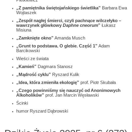
„Z pamiętnika świętojańskiego świetlika”
Barbara Ewa
Wojtaszek
„Zespół nagłej śmierci, czyli pachnące wilczełyko –
wawrzynek główkowy
Daphne cneorum
”
Łukasz
Misiuna
„Zamknięte okno”
Amanda Musch
„Grunt to podstawa. O glebie. Część 1”
Adam
Barcikowski
Wieści ze świata
„Kamień”
Dagmara Stanosz
„Mądrość cyklu”
Ryszard Kulik
„Idea, która zmieniła ekologię”
prof. Piotr Skubała
„Czego powinniśmy się nauczyć od Anonimowych
Alkoholików”
prof. Jan Marcin Węsławski
Ścinki
humor Ryszard Dąbrowski