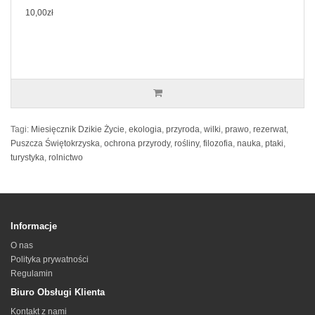
10,00zł
Tagi:
Miesięcznik Dzikie Życie
,
ekologia
,
przyroda
,
wilki
,
prawo
,
rezerwat
,
Puszcza Świętokrzyska
,
ochrona przyrody
,
rośliny
,
filozofia
,
nauka
,
ptaki
,
turystyka
,
rolnictwo
Informacje
O nas
Polityka prywatności
Regulamin
Biuro Obsługi Klienta
Kontakt z nami