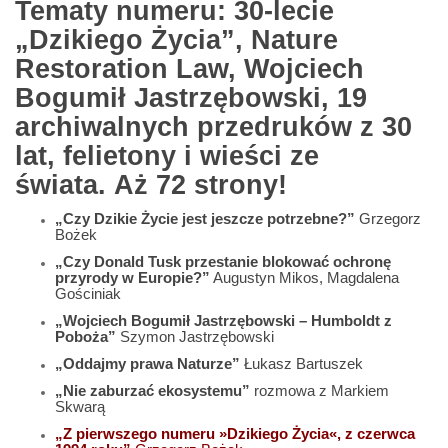
Tematy numeru: 30-lecie
„Dzikiego Życia”, Nature
Restoration Law, Wojciech
Bogumił Jastrzębowski, 19
archiwalnych przedruków z 30
lat, felietony i wieści ze
świata. Aż 72 strony!
„Czy Dzikie Życie jest jeszcze potrzebne?”
Grzegorz
Bożek
„Czy Donald Tusk przestanie blokować ochronę
przyrody w Europie?”
Augustyn Mikos, Magdalena
Gościniak
„Wojciech Bogumił Jastrzębowski – Humboldt z
Poboża”
Szymon Jastrzębowski
„Oddajmy prawa Naturze”
Łukasz Bartuszek
„Nie zaburzać ekosystemu”
rozmowa z Markiem
Skwarą
„Z pierwszego numeru »Dzikiego Życia«, z czerwca