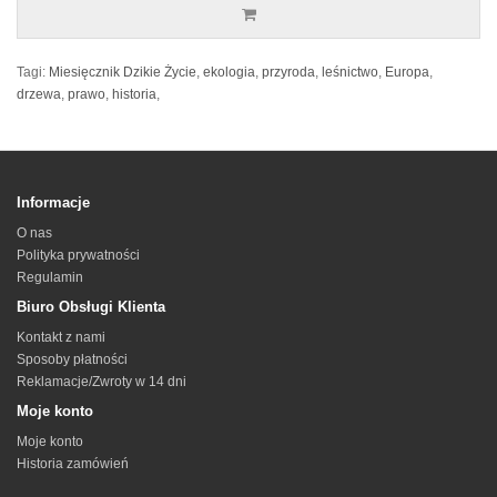
Tagi:
Miesięcznik Dzikie Życie
,
ekologia
,
przyroda
,
leśnictwo
,
Europa
,
drzewa
,
prawo
,
historia
,
Informacje
O nas
Polityka prywatności
Regulamin
Biuro Obsługi Klienta
Kontakt z nami
Sposoby płatności
Reklamacje/Zwroty w 14 dni
Moje konto
Moje konto
Historia zamówień