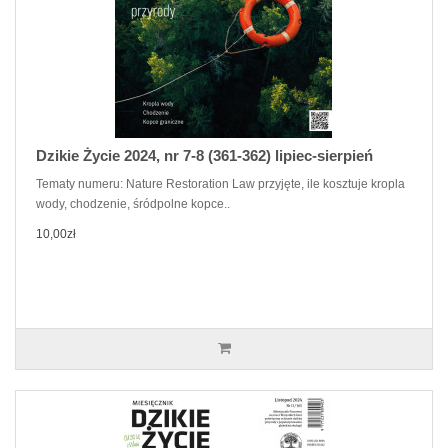
Dzikie Życie 2024, nr 7-8 (361-362) lipiec-sierpień
Tematy numeru: Nature Restoration Law przyjęte, ile kosztuje kropla
wody, chodzenie, śródpolne kopce..
10,00zł