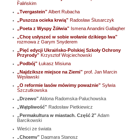
Falińskim
„Tvergastein”
Albert Rubacha
„Puszcza ocieka krwią”
Radosław Ślusarczyk
„Poeta z Wyspy Żółwia”
Ismena Anandini Gallagher
„Chcę usłyszeć w sobie wołanie dzikiego lwa”
rozmowa z Garym Snyderem
„Pięć edycji Ukraińsko-Polskiej Szkoły Ochrony
Przyrody”
Krzysztof Wojciechowski
„Podbój”
Łukasz Misiuna
„Najdziksze miejsce na Ziemi”
prof. Jan Marcin
Węsławski
„O reformie lasów mówimy poważnie”
Sylwia
Szczutkowska
„Drzewo”
Aldona Radomska-Paluchowska
„Wątpliwość”
Radosław Pietkiewicz
„Permakultura w miastach. Część 2”
Adam
Barcikowski
Wieści ze świata
„Chcemy”
Dagmara Stanosz