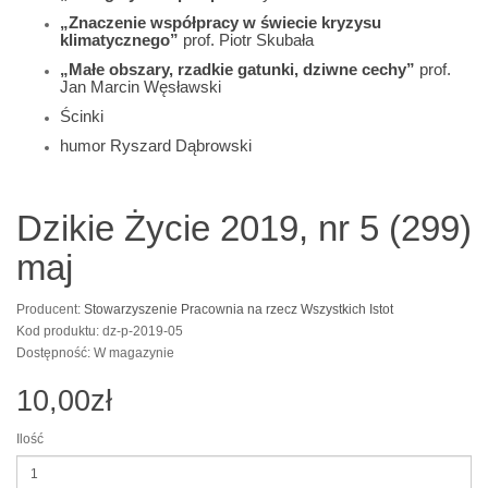
„Znaczenie współpracy w świecie kryzysu
klimatycznego”
prof. Piotr Skubała
„Małe obszary, rzadkie gatunki, dziwne cechy”
prof.
Jan Marcin Węsławski
Ścinki
humor Ryszard Dąbrowski
Dzikie Życie 2019, nr 5 (299)
maj
Producent:
Stowarzyszenie Pracownia na rzecz Wszystkich Istot
Kod produktu: dz-p-2019-05
Dostępność: W magazynie
10,00zł
Ilość