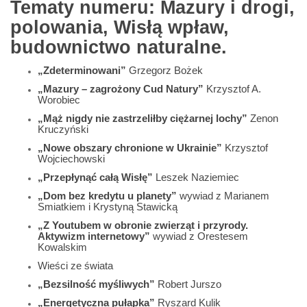
Tematy numeru: Mazury i drogi,
polowania, Wisłą wpław,
budownictwo naturalne.
„Zdeterminowani”
Grzegorz Bożek
„Mazury – zagrożony Cud Natury”
Krzysztof A.
Worobiec
„Mąż nigdy nie zastrzeliłby ciężarnej lochy”
Zenon
Kruczyński
„Nowe obszary chronione w Ukrainie”
Krzysztof
Wojciechowski
„Przepłynąć całą Wisłę”
Leszek Naziemiec
„Dom bez kredytu u planety”
wywiad z Marianem
Smiatkiem i Krystyną Stawicką
„Z Youtubem w obronie zwierząt i przyrody.
Aktywizm internetowy”
wywiad z Orestesem
Kowalskim
Wieści ze świata
„Bezsilność myśliwych”
Robert Jurszo
„Energetyczna pułapka”
Ryszard Kulik