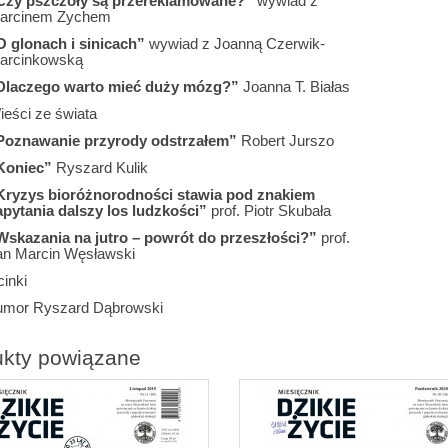
Czy pszczoły są przereklamowane?”
wywiad z
arcinem Zychem
O glonach i sinicach”
wywiad z Joanną Czerwik-
arcinkowską
Dlaczego warto mieć duży mózg?”
Joanna T. Białas
ieści ze świata
Poznawanie przyrody odstrzałem”
Robert Jurszo
Koniec”
Ryszard Kulik
Kryzys bioróżnorodności stawia pod znakiem
apytania dalszy los ludzkości”
prof. Piotr Skubała
Wskazania na jutro – powrót do przeszłości?”
prof.
an Marcin Węsławski
inki
umor Ryszard Dąbrowski
ukty powiązane