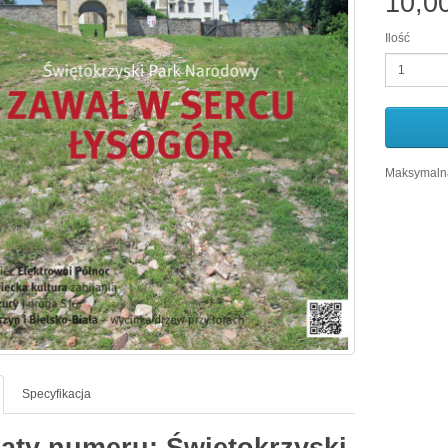
10,0
Ilość
Maksymalna
Specyfikacja