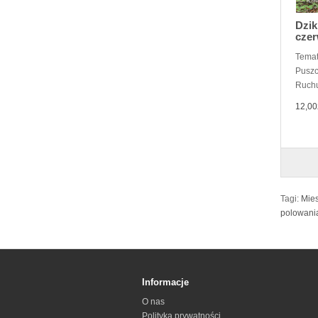
Dzik
czer
Temat
Puszc
Ruchu
12,00
Tagi:
Mies
polowani
Informacje
O nas
Polityka prywatności