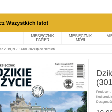
cz Wszystkich Istot
MIESIĘCZNIK
MIESIĘCZNIK
MI
PAPIER
MOBI
cie 2019, nr 7-8 (301-302) lipiec-sierpień
Dzik
(301
Producent:
Kod produk
Dostępnoś