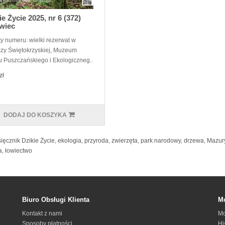
ie Życie 2025, nr 6 (372)
wiec
y numeru: wielki rezerwat w
zy Świętokrzyskiej, Muzeum
 Puszczańskiego i Ekologiczneg..
zł
DODAJ DO KOSZYKA
ięcznik Dzikie Życie
,
ekologia
,
przyroda
,
zwierzęta
,
park narodowy
,
drzewa
,
Mazur
a
,
łowiectwo
Biuro Obsługi Klienta
Mo
Kontakt z nami
Mo
Sposoby płatności
Hi