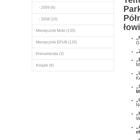
Tem
Par
- 2009 (6)
Pół
- 2008 (10)
łow
Miesięcznik Mobi (135)
„
Miesięcznik EPUB (135)
G
„
Prenumerata (3)
„
M
Książki (8)
„
K
„
M
„
N
„
W
„
e