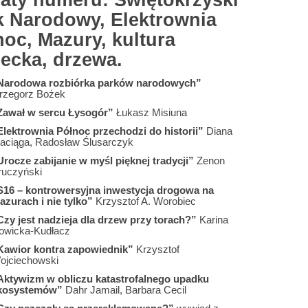
aty numeru: Świętokrzyski
k Narodowy, Elektrownia
noc, Mazury, kultura
iecka, drzewa.
Narodowa rozbiórka parków narodowych”
rzegorz Bożek
Zawał w sercu Łysogór”
Łukasz Misiuna
Elektrownia Północ przechodzi do historii”
Diana
aciąga, Radosław Ślusarczyk
Urocze zabijanie w myśl pięknej tradycji”
Zenon
ruczyński
S16 – kontrowersyjna inwestycja drogowa na
azurach i nie tylko”
Krzysztof A. Worobiec
Czy jest nadzieja dla drzew przy torach?”
Karina
owicka-Kudłacz
Kawior kontra zapowiednik”
Krzysztof
ojciechowski
Aktywizm w obliczu katastrofalnego upadku
kosystemów”
Dahr Jamail, Barbara Cecil