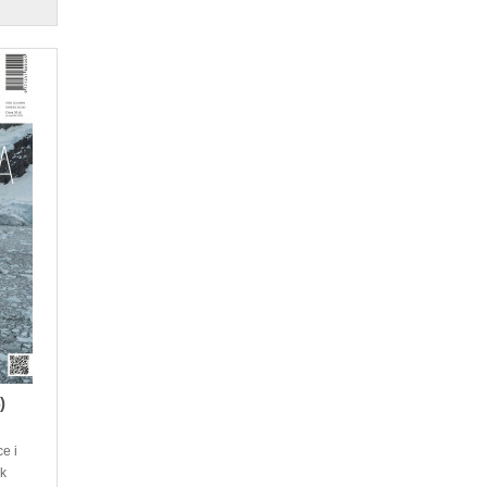
)
e i
ik