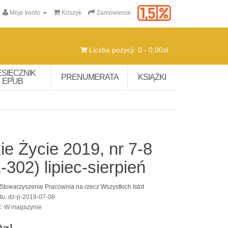
Moje konto
Koszyk
Zamówienie
Liczba pozycji: 0 - 0,00zł
ESIĘCZNIK
PRENUMERATA
KSIĄŻKI
EPUB
ie Życie 2019, nr 7-8
-302) lipiec-sierpień
Stowarzyszenie Pracownia na rzecz Wszystkich Istot
tu: dz-p-2019-07-08
ć: W magazynie