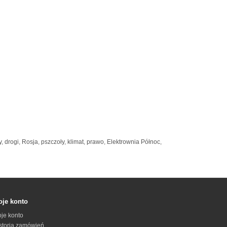
y
,
drogi
,
Rosja
,
pszczoły
,
klimat
,
prawo
,
Elektrownia Północ
,
je konto
je konto
storia zamówień