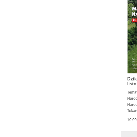
Dzik
list
Temat
Narod
Narod
Tokarc
10,00