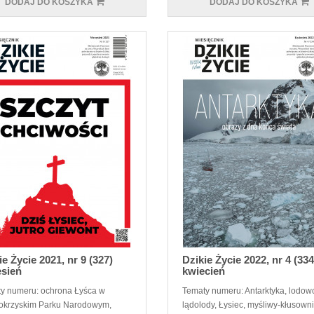
DODAJ DO KOSZYKA
DODAJ DO KOSZYKA
ie Życie 2021, nr 9 (327)
Dzikie Życie 2022, nr 4 (334
sień
kwiecień
y numeru: ochrona Łyśca w
Tematy numeru: Antarktyka, lodowc
okrzyskim Parku Narodowym,
lądolody, Łysiec, myśliwy-kłusown