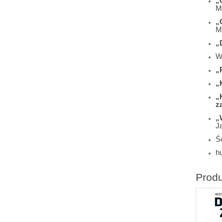
„
M
„
M
„
W
„
„
„
z
„
J
Śc
h
Prod