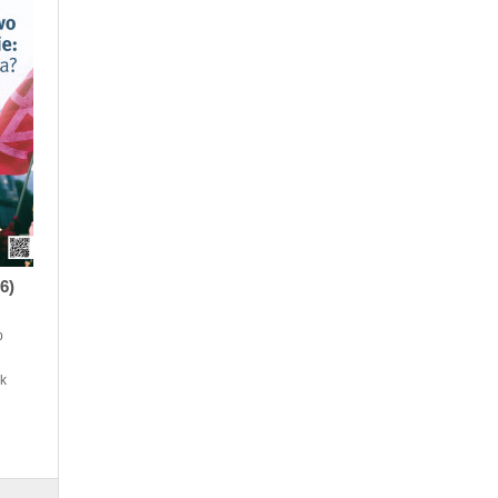
6)
b
rk