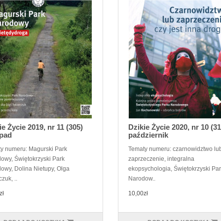
ie Życie 2019, nr 11 (305)
Dzikie Życie 2020, nr 10 (31
opad
październik
y numeru: Magurski Park
Tematy numeru: czarnowidztwo lu
owy, Świętokrzyski Park
zaprzeczenie, integralna
owy, Dolina Nietupy, Olga
ekopsychologia, Świętokrzyski Pa
zuk, ..
Narodow..
zł
10,00zł