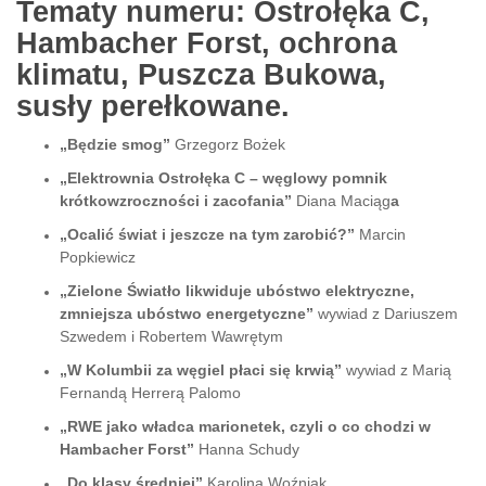
Tematy numeru: Ostrołęka C,
Hambacher Forst, ochrona
klimatu, Puszcza Bukowa,
susły perełkowane.
„Będzie smog”
Grzegorz Bożek
„Elektrownia Ostrołęka C – węglowy pomnik
krótkowzroczności i zacofania”
Diana Maciąg
a
„Ocalić świat i jeszcze na tym zarobić?”
Marcin
Popkiewicz
„Zielone Światło likwiduje ubóstwo elektryczne,
zmniejsza ubóstwo energetyczne”
wywiad z Dariuszem
Szwedem i Robertem Wawrętym
„W Kolumbii za węgiel płaci się krwią”
wywiad z Marią
Fernandą Herrerą Palomo
„RWE jako władca marionetek, czyli o co chodzi w
Hambacher Forst”
Hanna Schudy
„Do klasy średniej”
Karolina Woźniak