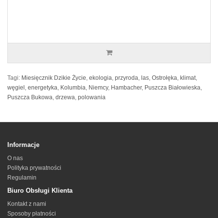
Tagi:
Miesięcznik Dzikie Życie
,
ekologia
,
przyroda
,
las
,
Ostrołęka
,
klimat
,
węgiel
,
energetyka
,
Kolumbia
,
Niemcy
,
Hambacher
,
Puszcza Białowieska
,
Puszcza Bukowa
,
drzewa
,
polowania
Informacje
O nas
Polityka prywatności
Regulamin
Biuro Obsługi Klienta
Kontakt z nami
Sposoby płatności