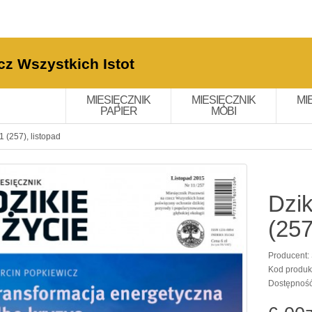
cz Wszystkich Istot
MIESIĘCZNIK
MIESIĘCZNIK
MI
PAPIER
MOBI
1 (257), listopad
Dzik
(257
Producent:
Kod produk
Dostępnoś