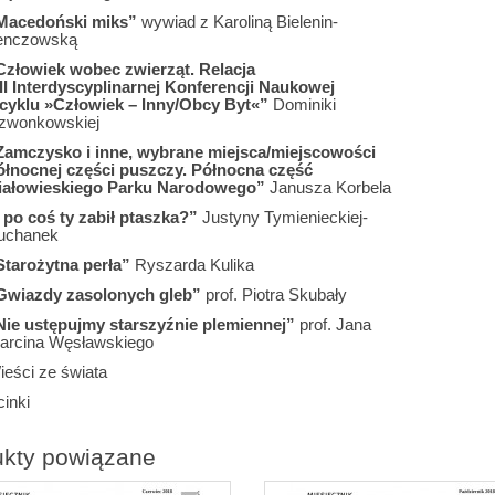
Macedoński miks”
wywiad z Karoliną Bielenin-
enczowską
Człowiek wobec zwierząt. Relacja
 II Interdyscyplinarnej Konferencji Naukowej
 cyklu »Człowiek – Inny/Obcy Byt«”
Dominiki
zwonkowskiej
Zamczysko i inne, wybrane miejsca/miejscowości
ółnocnej części puszczy. Północna część
iałowieskiego Parku Narodowego”
Janusza Korbela
I po coś ty zabił ptaszka?”
Justyny Tymienieckiej-
uchanek
Starożytna perła”
Ryszarda Kulika
Gwiazdy zasolonych gleb”
prof. Piotra Skubały
Nie ustępujmy starszyźnie plemiennej”
prof. Jana
arcina Węsławskiego
ieści ze świata
inki
ukty powiązane