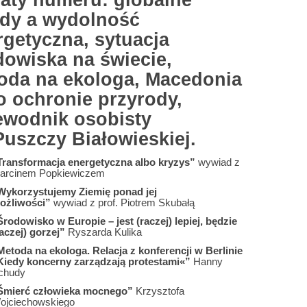
aty numeru: globalne
ndy a wydolność
rgetyczna, sytuacja
dowiska na świecie,
oda na ekologa, Macedonia
o ochronie przyrody,
ewodnik osobisty
Puszczy Białowieskiej.
Transformacja energetyczna albo kryzys”
wywiad z
arcinem Popkiewiczem
Wykorzystujemy Ziemię ponad jej
ożliwości”
wywiad z prof. Piotrem Skubałą
Środowisko w Europie – jest (raczej) lepiej, będzie
aczej) gorzej”
Ryszarda Kulika
Metoda na ekologa. Relacja z konferencji w Berlinie
Kiedy koncerny zarządzają protestami«”
Hanny
chudy
Śmierć człowieka mocnego”
Krzysztofa
ojciechowskiego