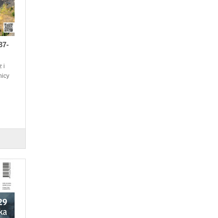
37-
 i
nicy