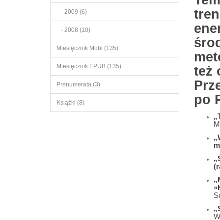
Tem
tre
- 2009 (6)
ene
- 2008 (10)
śro
Miesięcznik Mobi (135)
met
Miesięcznik EPUB (135)
też 
Prz
Prenumerata (3)
po 
Książki (8)
„
M
„
m
„
(r
„
»
S
„
W