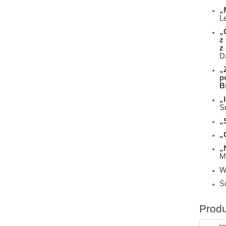
„
L
„
z
z
D
„
p
B
„
S
„
„
„
M
W
Śc
Prod