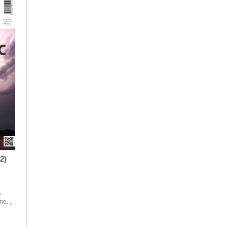
2)
,
e. ..