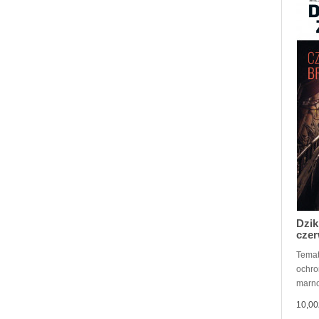
Dzik
czer
Temat
ochron
marno
10,00