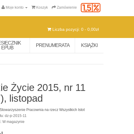
Moje konto
Koszyk
Zamówienie
Liczba pozycji: 0 - 0,00zł
ESIĘCZNIK
PRENUMERATA
KSIĄŻKI
EPUB
ie Życie 2015, nr 11
), listopad
Stowarzyszenie Pracownia na rzecz Wszystkich Istot
tu: dz-p-2015-11
ć: W magazynie