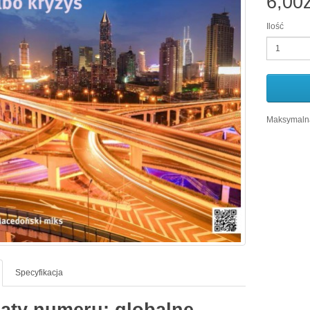
6,00z
Ilość
Maksymalna
Specyfikacja