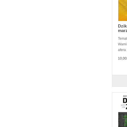
Dzik
mar
Temat
Wami!
afera
10,00