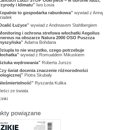
Łańcuch Ludzi STOP Odkrywce – w obronie ludzi,
rzyrody i klimatu”
Iwo Łosia
Kopalnie to gospodarka rabunkowa”
wywiad z Anną
ziadek
Ocalić Łużyce”
wywiad z Andreasem Stahlbergiem
Monitoring i ochrona strefowa włochatki Aegolius
unereus na obszarze Natura 2000 OSO Puszcza
nyszyńska”
Adama Bohdana
Dziupla to nie wszystko, czego potrzebuje
łochatka”
wywiad z Romualdem Mikuskiem
Sztuka wędrowania”
Roberta Jurszo
Czy świat docenia znaczenie różnorodności
iologicznej”
Piotra Skubały
Nieśmiertelność”
Ryszarda Kulika
ieści ze świata
inki
ukty powiązane