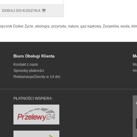
DODAJ DO KOSZYKA
ięcznik Dzikie Życie
,
ekologia
,
przyroda
,
natura
,
gaz łupkowy
,
Żurawlów
,
woda
,
kli
Biuro Obsługi Klienta
Mo
Kontakt z nami
Mo
Sposoby płatności
Hi
Reklamacje/Zwroty w 14 dni
PŁATNOŚCI WSPIERA: