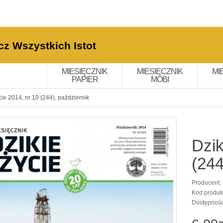
cz Wszystkich Istot
MIESIĘCZNIK
MIESIĘCZNIK
MI
PAPIER
MOBI
cie 2014, nr 10 (244), październik
Dzik
(244
Producent:
Kod produk
Dostępnoś