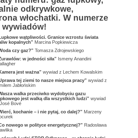
aty numeru: gaz łupkowy,
alnie odkrywkowe,
rona włochatki. W numerze
6 wywiadów!
Łupkowe wątpliwości. Granice wzrostu świata
aliw kopalnych”
Marcina Popkiewicza
Woda czy gaz?”
Tomasza Zdrojewskiego
Żurawlów: w jedności siła”
Ismeny Anandini
allagher
Kamera jest ważna”
wywiad z Lechem Kowalskim
Uprawa tej ziemi to nasze miejsca pracy”
wywiad z
milem Jabłońskim
Wasza walka przeciwko wydobyciu gazu
upkowego jest walką dla wszystkich ludzi”
wywiad
 José Bové
ierć, kochanie – i nie pytaj, co dalej?”
Marzeny
ocurek
Co nowego w polityce energetycznej?”
Radosława
awlika