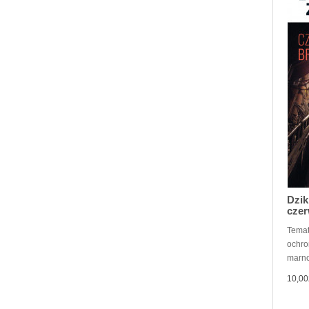
Dzik
czer
Temat
ochron
marno
10,00