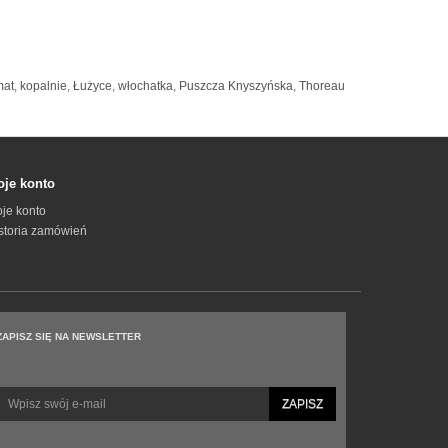
mat
,
kopalnie
,
Łużyce
,
włochatka
,
Puszcza Knyszyńska
,
Thoreau
je konto
je konto
storia zamówień
ZAPISZ SIĘ NA NEWSLETTER
ZAPISZ