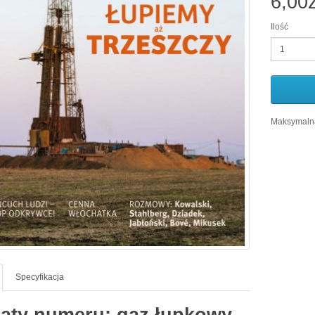
6,00z
Ilość
Maksymalna
Specyfikacja