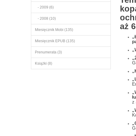
Tem
kop
- 2009 (6)
och
- 2008 (10)
aż 
Miesięcznik Mobi (135)
„
Miesięcznik EPUB (135)
p
„
Prenumerata (3)
„
G
Książki (8)
„
„
E
„
ł
z
„W
K
„
G