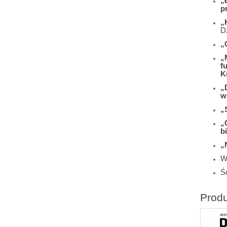
„
p
„
D
„
„
f
K
„
w
„
„
b
„
W
Śc
Prod