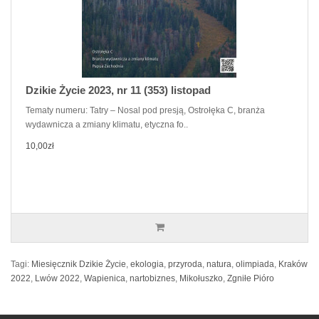
Dzikie Życie 2023, nr 11 (353) listopad
Tematy numeru: Tatry – Nosal pod presją, Ostrołęka C, branża
wydawnicza a zmiany klimatu, etyczna fo..
10,00zł
Tagi:
Miesięcznik Dzikie Życie
,
ekologia
,
przyroda
,
natura
,
olimpiada
,
Kraków
2022
,
Lwów 2022
,
Wapienica
,
nartobiznes
,
Mikołuszko
,
Zgniłe Pióro