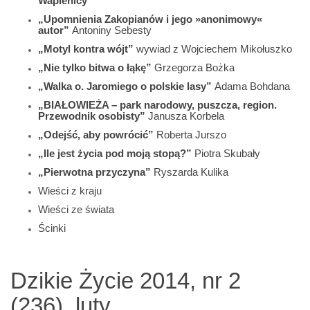
Wapienicy”
„Upomnienia Zakopianów i jego »anonimowy«
autor”
Antoniny Sebesty
„Motyl kontra wójt”
wywiad z Wojciechem Mikołuszko
„Nie tylko bitwa o łąkę”
Grzegorza Bożka
„Walka o. Jaromiego o polskie lasy”
Adama Bohdana
„BIAŁOWIEŻA – park narodowy, puszcza, region.
Przewodnik osobisty”
Janusza Korbela
„Odejść, aby powrócić”
Roberta Jurszo
„Ile jest życia pod moją stopą?”
Piotra Skubały
„Pierwotna przyczyna”
Ryszarda Kulika
Wieści z kraju
Wieści ze świata
Ścinki
Dzikie Życie 2014, nr 2
(236), luty