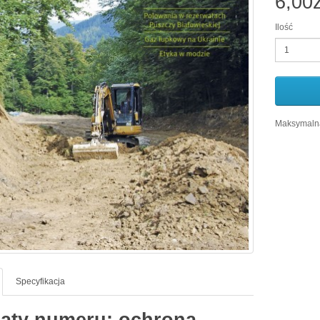
6,00z
Ilość
Maksymalna
Specyfikacja