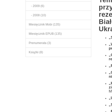
Tem
prz
- 2009 (6)
rez
- 2008 (10)
Bia
Miesięcznik Mobi (135)
Ukra
Miesięcznik EPUB (135)
„
Prenumerata (3)
„
p
Książki (8)
„
r
„
„
n
„
z
M
„
„
„