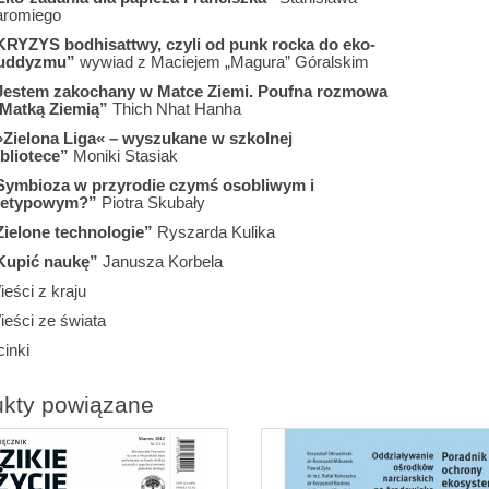
aromiego
KRYZYS bodhisattwy, czyli od punk rocka do eko-
uddyzmu”
wywiad z Maciejem „Magura” Góralskim
Jestem zakochany w Matce Ziemi. Poufna rozmowa
 Matką Ziemią”
Thich Nhat Hanha
»Zielona Liga« – wyszukane w szkolnej
ibliotece”
Moniki Stasiak
Symbioza w przyrodie czymś osobliwym i
ietypowym?”
Piotra Skubały
Zielone technologie”
Ryszarda Kulika
Kupić naukę”
Janusza Korbela
eści z kraju
ieści ze świata
inki
ukty powiązane