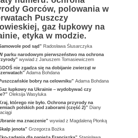
aty numeru: ochrona
yrody Gorców, polowania w
erwatach Puszczy
łowieskiej, gaz łupkowy na
inie, etyka w modzie.
Samowole pod sąd”
Radosława Ślusarczyka
W parku narodowym pierwszeństwo ma ochrona
rzyrody”
wywiad z Januszem Tomasiewiczem
GDOŚ nie zgadza się na dobijanie zwierząt w
ezerwatach”
Adama Bohdana
Puszczańskie bobry na celowniku”
Adama Bohdana
Gaz łupkowy na Ukrainie – wydobywać czy
ie?”
Oleksija Wasyluka
Kraj, którego nie było. Ochrona przyrody na
iemiach polskich pod zaborami (część 2)”
Diany
aciągi
Ubranie ma znaczenie”
wywiad z Magdaleną Płonką
Skalp jenota”
Grzegorza Bożka
Eko-zadania dla papieża Franciszka”
Stanisława