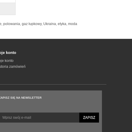
e
,
polowania
,
gaz łupkowy
,
Ukraina
,
etyka
,
moda
je konto
je konto
storia zamówień
ZAPISZ SIĘ NA NEWSLETTER
ZAPISZ