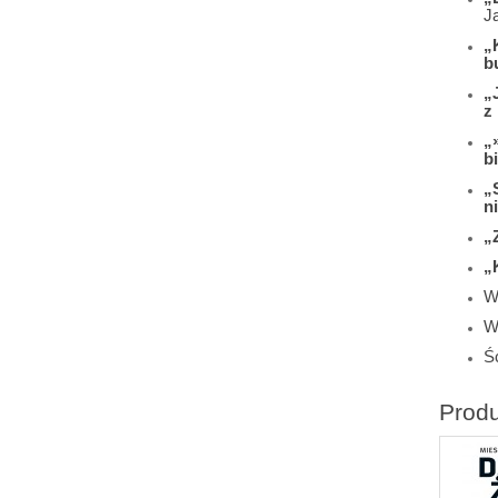
J
„
b
„
z
„
b
„
n
„
„
Wi
W
Śc
Prod