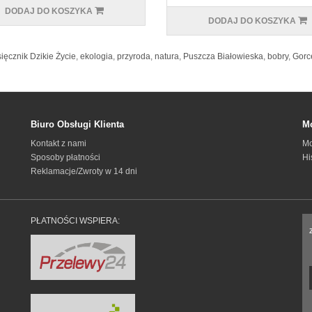
DODAJ DO KOSZYKA
DODAJ DO KOSZYKA
ięcznik Dzikie Życie
,
ekologia
,
przyroda
,
natura
,
Puszcza Białowieska
,
bobry
,
Gorc
Biuro Obsługi Klienta
Mo
Kontakt z nami
Mo
Sposoby płatności
Hi
Reklamacje/Zwroty w 14 dni
PŁATNOŚCI WSPIERA: