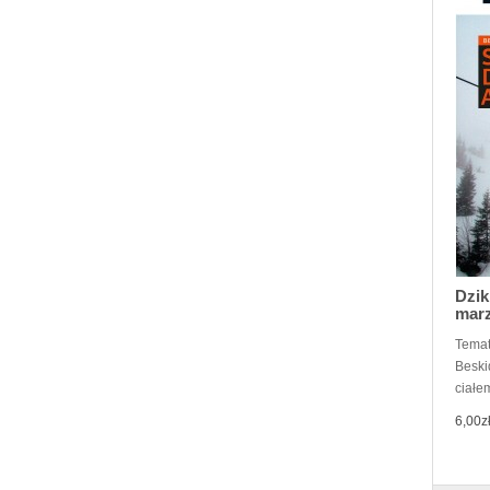
Dzik
mar
Temat
Beski
ciałem
6,00z