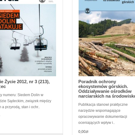
ie Życie 2012, nr 3 (213),
Poradnik ochrony
zec
ekosystemów górskich.
Oddziaływanie ośrodków
y numeru: Siedem Dolin w
narciarskich na środowisk
dzie Sądeckim, związek między
Publikacja stanowi praktyczne
 a przyrodą, stan i ochr..
narzędzie wspomagające
ł
opracowywanie dokumentacji
oceniających wpływ i..
0,00zł