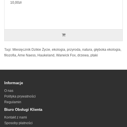
10,00zł
Tagi:
Miesięcznik Dzikie Życie
,
ekologia
,
przyroda
,
natura
,
głęboka ekologia
,
filozofia
,
Arne Naess
,
Haukeland
,
Warwick Fox
,
drzewa
,
ptaki
Informacje
O nas
Polityka prywatności
Regulamin
Biuro Obsługi Klienta
Kontakt z nami
Sposoby płatności