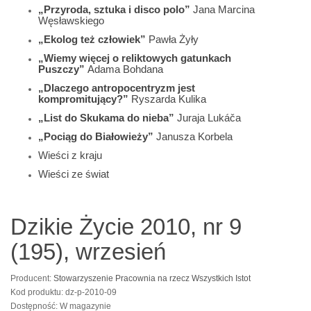
„Przyroda, sztuka i disco polo”
Jana Marcina
Węsławskiego
„Ekolog też człowiek”
Pawła Żyły
„Wiemy więcej o reliktowych gatunkach
Puszczy”
Adama Bohdana
„Dlaczego antropocentryzm jest
kompromitujący?”
Ryszarda Kulika
„List do Skukama do nieba”
Juraja Lukáča
„Pociąg do Białowieży”
Janusza Korbela
Wieści z kraju
Wieści ze świat
Dzikie Życie 2010, nr 9
(195), wrzesień
Producent:
Stowarzyszenie Pracownia na rzecz Wszystkich Istot
Kod produktu: dz-p-2010-09
Dostępność: W magazynie