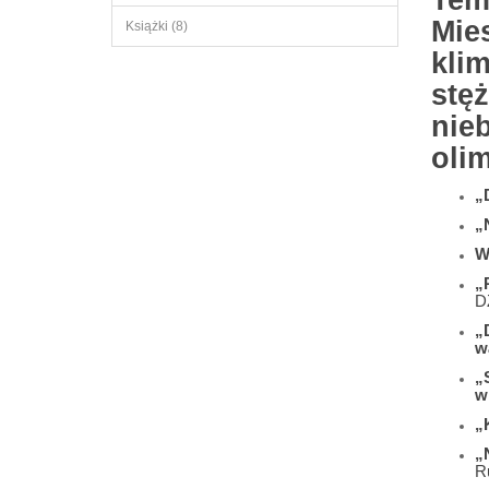
Tem
Mies
Książki (8)
kli
stę
nie
oli
„
„
W
„
D
„
w
„
w
„
„
Ru