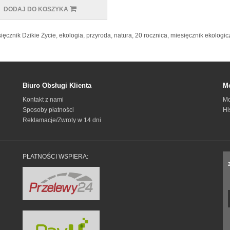
DODAJ DO KOSZYKA
ięcznik Dzikie Życie
,
ekologia
,
przyroda
,
natura
,
20 rocznica
,
miesięcznik ekologic
Biuro Obsługi Klienta
Mo
Kontakt z nami
Mo
Sposoby płatności
Hi
Reklamacje/Zwroty w 14 dni
PŁATNOŚCI WSPIERA: