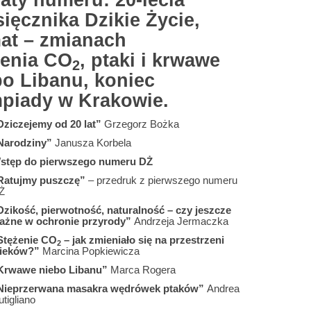
aty numeru: 20-lecia
ięcznika Dzikie Życie,
mat – zmianach
żenia CO
, ptaki i krwawe
2
bo Libanu, koniec
mpiady w Krakowie.
Dziczejemy od 20 lat”
Grzegorz Bożka
Narodziny”
Janusza Korbela
stęp do pierwszego numeru DŻ
Ratujmy puszczę”
– przedruk z pierwszego numeru
Ż
Dzikość, pierwotność, naturalność – czy jeszcze
ażne w ochronie przyrody”
Andrzeja Jermaczka
Stężenie CO
– jak zmieniało się na przestrzeni
2
ieków?”
Marcina Popkiewicza
Krwawe niebo Libanu”
Marca Rogera
Nieprzerwana masakra wędrówek ptaków”
Andrea
tigliano