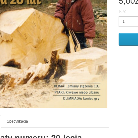
5,00z
Ilość
Specyfikacja