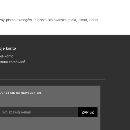
zny
,
pismo ekologów
,
Puszcza Białowieska
,
ptaki
,
klimat
,
Liban
je konto
je konto
storia zamówień
ZAPISZ SIĘ NA NEWSLETTER
ZAPISZ