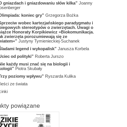
O gniazdach i gniazdowaniu słów kilka”
Joanny
osenberger
Olimpiada: koniec gry”
Grzegorza Bożka
Sprzeciw wobec kartezjańskiego paradygmatu i
biegowych stereotypów o zwierzętach. Uwagi o
siążce Honoraty Korpikiewicz »Biokomunikacja.
ak zwierzęta porozumiewają się ze
wiatem«”
Justyny Tymienieckiej-Suchanek
Śladami legend i wykopalisk”
Janusza Korbela
Uciec od polityki”
Roberta Jurszo
Nie każdy musi znać się na biologii i
kologii”
Piotra Skubały
Trzy poziomy wpływu”
Ryszarda Kulika
ieści ze świata
inki
ukty powiązane