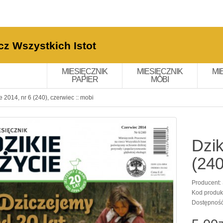
cz Wszystkich Istot
MIESIĘCZNIK
MIESIĘCZNIK
MI
PAPIER
MOBI
e 2014, nr 6 (240), czerwiec :: mobi
Dzik
(240
Producent:
Kod produk
Dostępnoś