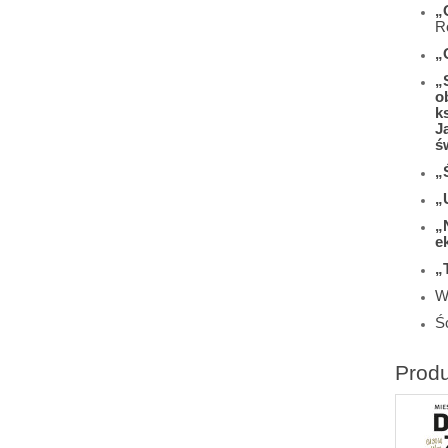
„
R
„
„
o
k
J
ś
„
„
„
e
„
W
Śc
Prod