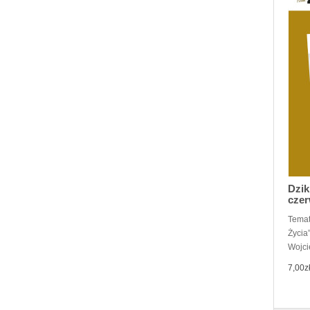
Dzik
czer
Temat
Życia
Wojci
7,00z