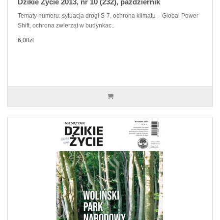
Dzikie Życie 2013, nr 10 (232), październik
Tematy numeru: sytuacja drogi S-7, ochrona klimatu – Global Power
Shift, ochrona zwierząt w budynkac..
6,00zł