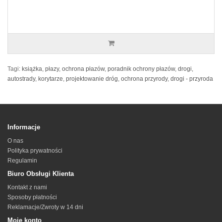
Tagi:
książka
,
płazy
,
ochrona płazów
,
poradnik ochrony płazów
,
drogi
,
autostrady
,
korytarze
,
projektowanie dróg
,
ochrona przyrody
,
drogi - przyroda
Informacje
O nas
Polityka prywatności
Regulamin
Biuro Obsługi Klienta
Kontakt z nami
Sposoby płatności
Reklamacje/Zwroty w 14 dni
Moje konto