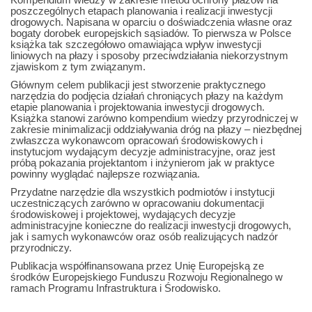
poszczególnych etapach planowania i realizacji inwestycji
drogowych. Napisana w oparciu o doświadczenia własne oraz
bogaty dorobek europejskich sąsiadów. To pierwsza w Polsce
książka tak szczegółowo omawiająca wpływ inwestycji
liniowych na płazy i sposoby przeciwdziałania niekorzystnym
zjawiskom z tym związanym.
Głównym celem publikacji jest stworzenie praktycznego
narzędzia do podjęcia działań chroniących płazy na każdym
etapie planowania i projektowania inwestycji drogowych.
Książka stanowi zarówno kompendium wiedzy przyrodniczej w
zakresie minimalizacji oddziaływania dróg na płazy – niezbędnej
zwłaszcza wykonawcom opracowań środowiskowych i
instytucjom wydającym decyzje administracyjne, oraz jest
próbą pokazania projektantom i inżynierom jak w praktyce
powinny wyglądać najlepsze rozwiązania.
Przydatne narzędzie dla wszystkich podmiotów i instytucji
uczestniczących zarówno w opracowaniu dokumentacji
środowiskowej i projektowej, wydających decyzje
administracyjne konieczne do realizacji inwestycji drogowych,
jak i samych wykonawców oraz osób realizujących nadzór
przyrodniczy.
Publikacja współfinansowana przez Unię Europejską ze
środków Europejskiego Funduszu Rozwoju Regionalnego w
ramach Programu Infrastruktura i Środowisko.