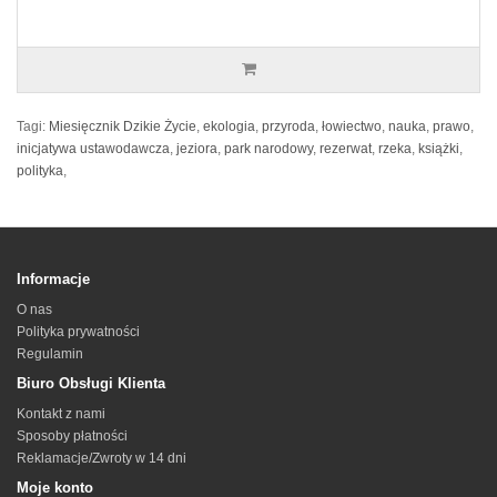
Tagi:
Miesięcznik Dzikie Życie
,
ekologia
,
przyroda
,
łowiectwo
,
nauka
,
prawo
,
inicjatywa ustawodawcza
,
jeziora
,
park narodowy
,
rezerwat
,
rzeka
,
książki
,
polityka
,
Informacje
O nas
Polityka prywatności
Regulamin
Biuro Obsługi Klienta
Kontakt z nami
Sposoby płatności
Reklamacje/Zwroty w 14 dni
Moje konto