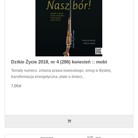
Dzikie Życie 2018, nr 4 (286) kwiecień :: mobi
Tematy numeru: zmiana prawa łowieckiego, smog w Bystrej,
transformacja energetyczna, ptaki a śmieci,..
7,00zł