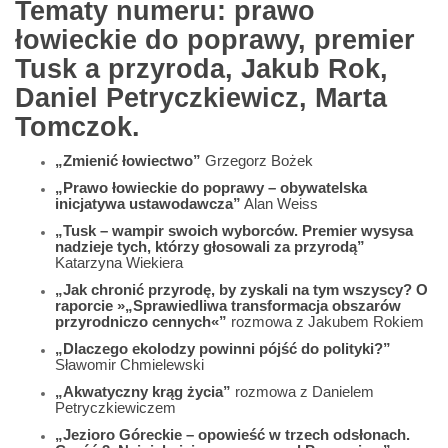
Tematy numeru: prawo
łowieckie do poprawy, premier
Tusk a przyroda, Jakub Rok,
Daniel Petryczkiewicz, Marta
Tomczok.
„Zmienić łowiectwo”
Grzegorz Bożek
„Prawo łowieckie do poprawy – obywatelska
inicjatywa ustawodawcza”
Alan Weiss
„Tusk – wampir swoich wyborców. Premier wysysa
nadzieje tych, którzy głosowali za przyrodą”
Katarzyna Wiekiera
„Jak chronić przyrodę, by zyskali na tym wszyscy? O
raporcie »„Sprawiedliwa transformacja obszarów
przyrodniczo cennych«”
rozmowa z Jakubem Rokiem
„Dlaczego ekolodzy powinni pójść do polityki?”
Sławomir Chmielewski
„Akwatyczny krąg życia”
rozmowa z Danielem
Petryczkiewiczem
„Jezioro Góreckie – opowieść w trzech odsłonach.