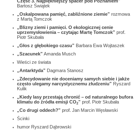
Część 3. Najpiękniejszy spacer pod Poznaniem”
Bartosz Świątek
„Oskalpowana pamięć, zabliźnione ziemie”
rozmowa
z Martą Tomczok
„Blizny ziemi i pamięci. O ekologicznej cenie
uprzemysłowienia – czytając Martę Tomczok”
prof.
Piotr Skubała
„Głos z głębokiego czasu”
Barbara Ewa Wojtaszek
„Szacunek”
Amanda Musch
Wieści ze świata
„Antarktyda”
Dagmara Stanosz
„Zdecydowanie nie doceniamy samych siebie i jakże
często ulegamy narcystycznemu złudzeniu”
Ryszard
Kulik
„Kiedy lasy przestają chronić – od naturalnego bufora
klimatu do źródła emisji CO
”
prof. Piotr Skubała
2
„Co drugi oddech?”
prof. Jan Marcin Węsławski
Ścinki
humor Ryszard Dąbrowski