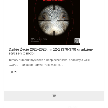
Dzikie Życie 2025-2026, nr 12-1 (378-379) grudzień-
styczeń :: mobi
Tematy numeru: myślistwo a bezpieczeństwo, hodowcy a wilki,
COP30 – 10 lat po Paryżu, Yellowstone. ..
9,00zł