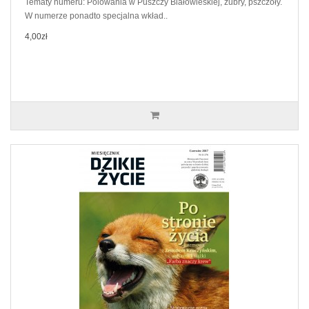
Tematy numeru: Polowania w Puszczy Białowieskiej, żubry, pszczoły.
W numerze ponadto specjalna wkład..
4,00zł