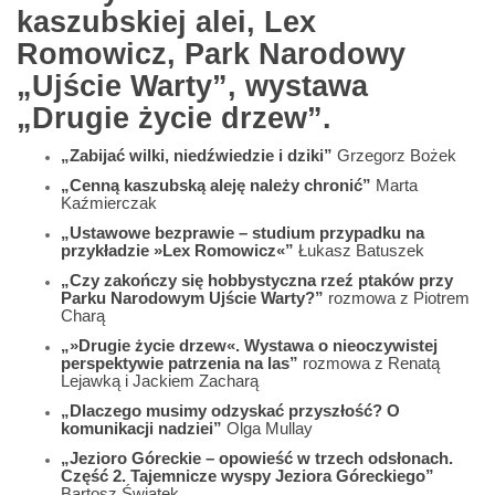
kaszubskiej alei, Lex
Romowicz, Park Narodowy
„Ujście Warty”, wystawa
„Drugie życie drzew”.
„Zabijać wilki, niedźwiedzie i dziki”
Grzegorz Bożek
„Cenną kaszubską aleję należy chronić”
Marta
Kaźmierczak
„Ustawowe bezprawie – studium przypadku na
przykładzie »Lex Romowicz«”
Łukasz Batuszek
„Czy zakończy się hobbystyczna rzeź ptaków przy
Parku Narodowym Ujście Warty?”
rozmowa z Piotrem
Charą
„»Drugie życie drzew«. Wystawa o nieoczywistej
perspektywie patrzenia na las”
rozmowa z Renatą
Lejawką i Jackiem Zacharą
„Dlaczego musimy odzyskać przyszłość? O
komunikacji nadziei”
Olga Mullay
„Jezioro Góreckie – opowieść w trzech odsłonach.
Część 2. Tajemnicze wyspy Jeziora Góreckiego”
Bartosz Świątek