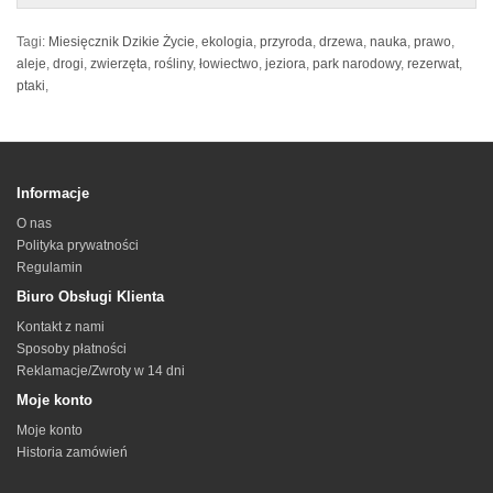
Tagi:
Miesięcznik Dzikie Życie
,
ekologia
,
przyroda
,
drzewa
,
nauka
,
prawo
,
aleje
,
drogi
,
zwierzęta
,
rośliny
,
łowiectwo
,
jeziora
,
park narodowy
,
rezerwat
,
ptaki
,
Informacje
O nas
Polityka prywatności
Regulamin
Biuro Obsługi Klienta
Kontakt z nami
Sposoby płatności
Reklamacje/Zwroty w 14 dni
Moje konto
Moje konto
Historia zamówień