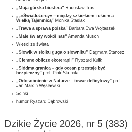
„Moja górska biosfera”
Radosław Truś
„„»Światłożercy« – między szkiełkiem i okiem a
Wielką Tajemnicą”
Monika Stasiak
„Trawa a sprawa polska”
Barbara Ewa Wojtaszek
„Małe światy wokół nas”
Amanda Musch
Wieści ze świata
„Słowik w słoiku guga o słowniku”
Dagmara Stanosz
„Ciemne oblicze ekoterapii”
Ryszard Kulik
„Siódma granica – gdy ocean przestaje być
bezpieczny”
prof. Piotr Skubała
„Odosobnienie w Naturze – towar deficytowy”
prof.
Jan Marcin Węsławski
Ścinki
humor Ryszard Dąbrowski
Dzikie Życie 2026, nr 5 (383)