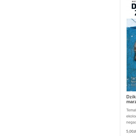
Dzik
marz
Temat
ekolo
negac
5,00z