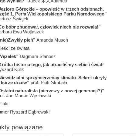
ego wynika?”
Jacek 木人Adamus
Jezioro Góreckie – opowieść w trzech odsłonach.
zęść 1. Perła Wielkopolskiego Parku Narodowego”
artosz Świątek
Co bóbr zbudował, człowiek niech nie rozwala!”
arbara Ewa Wojtaszek
(nie)Zwykły pień”
Amanda Musch
ieści ze świata
Węzełek”
Dagmara Stanosz
rótka historia tego, jak utraciliśmy siebie i świat”
yszard Kulik
Niewidzialni sprzymierzeńcy klimatu. Sekret ukryty
 korze drzew”
prof. Piotr Skubała
Ostatni naturalista (pierwszy z nowej generacji?)”
rof. Jan Marcin Węsławski
inki
umor Ryszard Dąbrowski
ukty powiązane