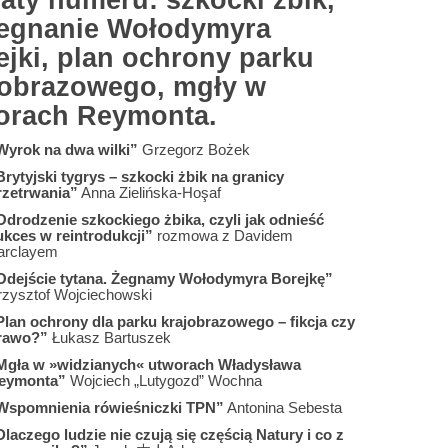
aty numeru: szkocki żbik,
egnanie Wołodymyra
ejki, plan ochrony parku
jobrazowego, mgły w
orach Reymonta.
Wyrok na dwa wilki”
Grzegorz Bożek
Brytyjski tygrys – szkocki żbik na granicy
rzetrwania”
Anna Zielińska-Hoşaf
Odrodzenie szkockiego żbika, czyli jak odnieść
ukces w reintrodukcji”
rozmowa z Davidem
arclayem
Odejście tytana. Żegnamy Wołodymyra Borejkę”
rzysztof Wojciechowski
Plan ochrony dla parku krajobrazowego – fikcja czy
rawo?”
Łukasz Bartuszek
Mgła w »widzianych« utworach Władysława
eymonta”
Wojciech „Lutygozd” Wochna
Wspomnienia rówieśniczki TPN”
Antonina Sebesta
Dlaczego ludzie nie czują się częścią Natury i co z