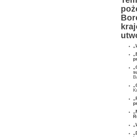
Tem
poż
Bor
kra
utw
„
„
p
„
s
B
„
K
„
p
„
R
„
„