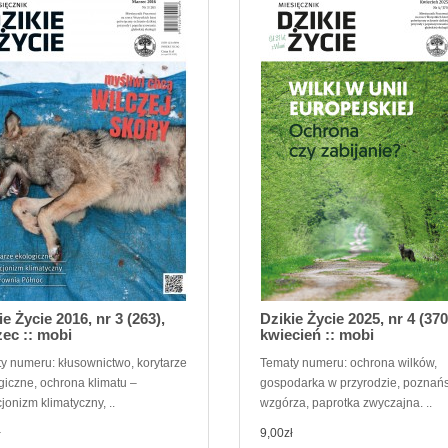
ie Życie 2016, nr 3 (263),
Dzikie Życie 2025, nr 4 (370
ec :: mobi
kwiecień :: mobi
y numeru: kłusownictwo, korytarze
Tematy numeru: ochrona wilków,
giczne, ochrona klimatu –
gospodarka w przyrodzie, poznań
jonizm klimatyczny, ..
wzgórza, paprotka zwyczajna. ..
ł
9,00zł