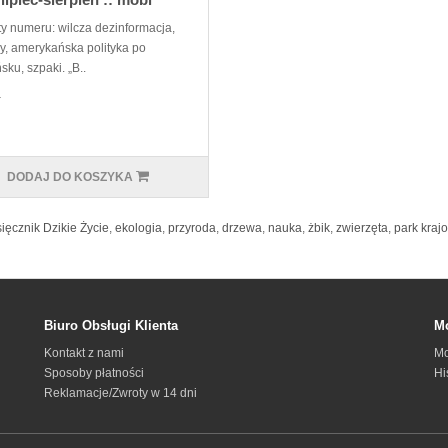
y numeru: wilcza dezinformacja,
sy, amerykańska polityka po
sku, szpaki. „B..
ł
DODAJ DO KOSZYKA
ięcznik Dzikie Życie
,
ekologia
,
przyroda
,
drzewa
,
nauka
,
żbik
,
zwierzęta
,
park kraj
Biuro Obsługi Klienta
Mo
Kontakt z nami
Mo
Sposoby płatności
Hi
Reklamacje/Zwroty w 14 dni