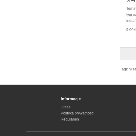
Temat
tygry
indiań
9,00z
Tagi:
Mies
Informacje
O nas
Polityka prywatności
Regulamin