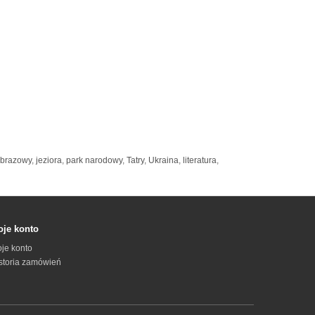
obrazowy
,
jeziora
,
park narodowy
,
Tatry
,
Ukraina
,
literatura
,
je konto
je konto
storia zamówień