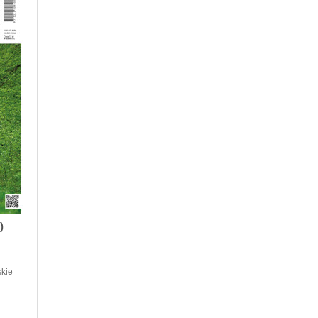
)
skie