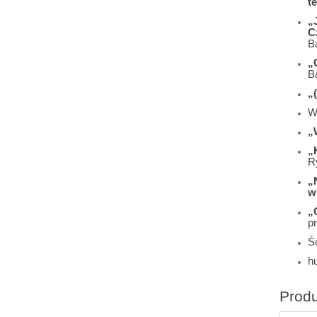
t
„
C
B
„
B
„
W
„
„K
R
„
w
„
p
Śc
h
Prod