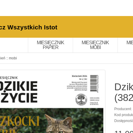
cz Wszystkich Istot
MIESIĘCZNIK
MIESIĘCZNIK
MI
PAPIER
MOBI
ień :: mobi
Dzik
(382
Producent:
Kod produk
Dostępnoś