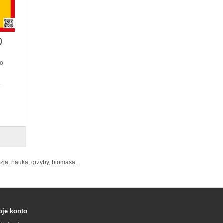
)
do
.
zja
,
nauka
,
grzyby
,
biomasa
,
je konto