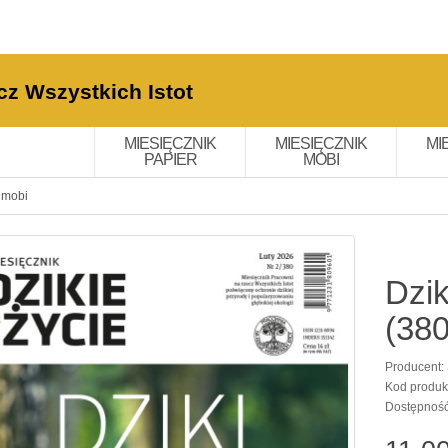
cz Wszystkich Istot
MIESIĘCZNIK
MIESIĘCZNIK
MI
PAPIER
MOBI
: mobi
Dzik
(380
Producent:
Kod produk
Dostępnoś