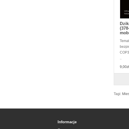
Dzik
(378
mob
Temat
bezpi
COP30
..
9,00z
Tagi:
Mies
Informacje