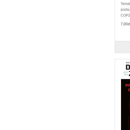
Temat
podsu
COP24
7,00z