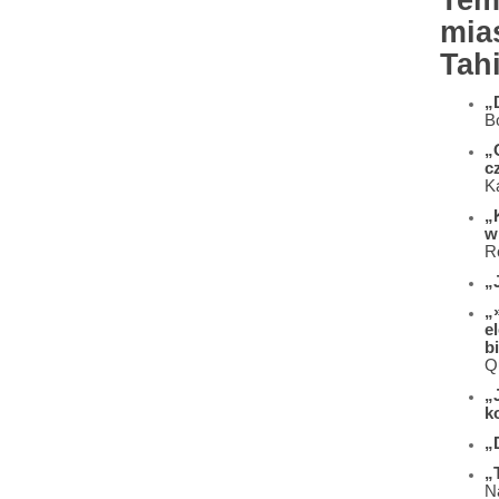
Tem
mia
Tahi
„
B
„
c
K
„
w
R
„
„
e
b
Q
„
k
„
„
N