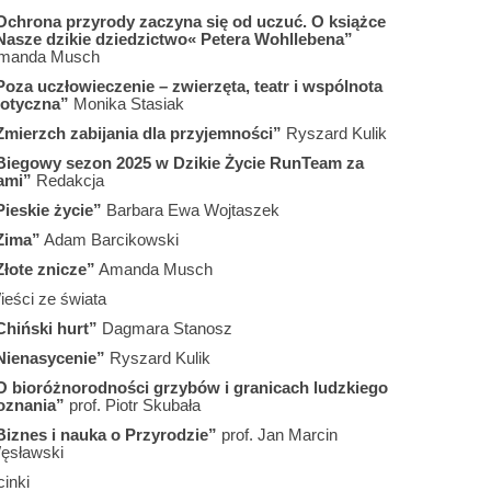
Ochrona przyrody zaczyna się od uczuć. O książce
Nasze dzikie dziedzictwo« Petera Wohllebena”
manda Musch
Poza uczłowieczenie – zwierzęta, teatr i wspólnota
iotyczna”
Monika Stasiak
Zmierzch zabijania dla przyjemności”
Ryszard Kulik
Biegowy sezon 2025 w Dzikie Życie RunTeam za
ami”
Redakcja
Pieskie życie”
Barbara Ewa Wojtaszek
Zima”
Adam Barcikowski
Złote znicze”
Amanda Musch
ieści ze świata
Chiński hurt”
Dagmara Stanosz
Nienasycenie”
Ryszard Kulik
O bioróżnorodności grzybów i granicach ludzkiego
oznania”
prof. Piotr Skubała
Biznes i nauka o Przyrodzie”
prof. Jan Marcin
ęsławski
inki