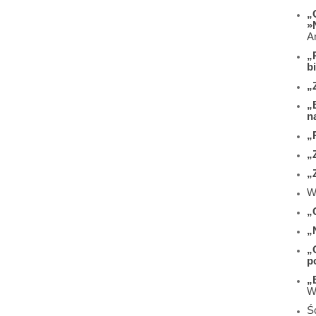
„
»
A
„
b
„
„
n
„
„
„
W
„
„
„
p
„
W
Śc