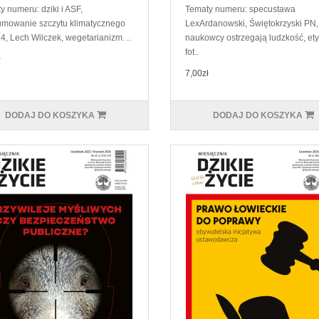
y numeru: dziki i ASF,
Tematy numeru: specustawa
mowanie szczytu klimatycznego
LexArdanowski, Świętokrzyski PN,
, Lech Wilczek, wegetarianizm. ..
naukowcy ostrzegają ludzkość, et
fot..
ł
7,00zł
DODAJ DO KOSZYKA
DODAJ DO KOSZYKA