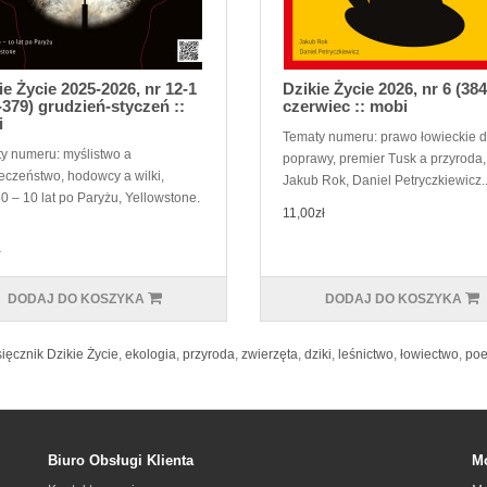
ie Życie 2025-2026, nr 12-1
Dzikie Życie 2026, nr 6 (384
-379) grudzień-styczeń ::
czerwiec :: mobi
i
Tematy numeru: prawo łowieckie 
y numeru: myślistwo a
poprawy, premier Tusk a przyroda,
eczeństwo, hodowcy a wilki,
Jakub Rok, Daniel Petryczkiewicz.
 – 10 lat po Paryżu, Yellowstone.
11,00zł
ł
DODAJ DO KOSZYKA
DODAJ DO KOSZYKA
ięcznik Dzikie Życie
,
ekologia
,
przyroda
,
zwierzęta
,
dziki
,
leśnictwo
,
łowiectwo
,
poe
Biuro Obsługi Klienta
Mo