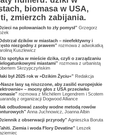
aty numeru: dziki w
stach, biomasa w USA,
ti, zmierzch zabijania.
Dzieci na polowaniach to zły pomysł”
Grzegorz
ożek
Odstrzał dzików w miastach – nieefektywny i
zęsto niezgodny z prawem”
rozmowa z adwokatką
aroliną Kuszlewicz
Kto spotyka w mieście dzika, czyli o zarządzaniu
ielogatunkowymi miastami”
rozmowa z urbanistą
obertem Skrzypczyńskim
Jaki był 2025 rok w »Dzikim Życiu«”
Redakcja
»Nasze lasy są niszczone, aby zasilić europejskie
lektrownie« – mocny głos z USA przeciwko
iomasie”
rozmowa z Michélem Legendrem i Scotem
uarandą z organizacji Dogwood Alliance
Jak odbudować zasoby wodne metodą rowów
onturowych”
Anna Juchnowicz, Joanna Albin
Dziennik z obserwacji przyrody”
Agnieszka Boruta
Tahiti. Ziemia i woda Flory Devatine”
Leszek
aziemiec