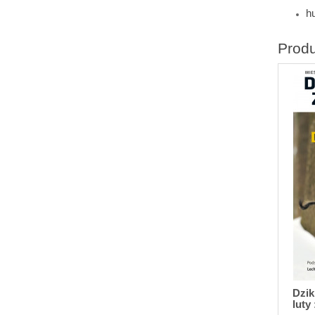
h
Prod
Dzik
luty