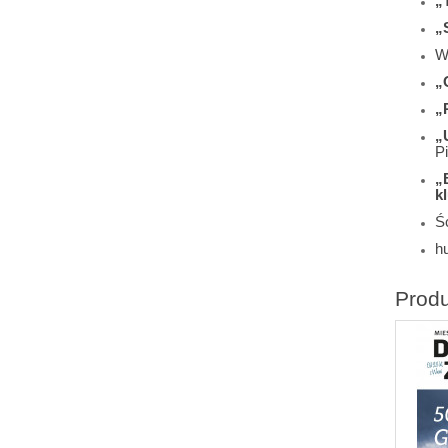
„
„
W
„
„
„
Pi
„
k
Śc
h
Prod