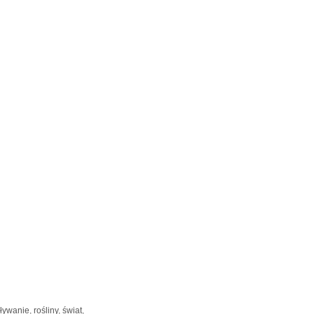
ływanie
,
rośliny
,
świat
,