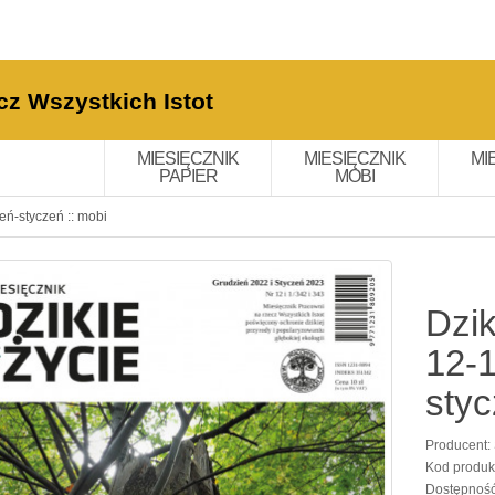
cz Wszystkich Istot
MIESIĘCZNIK
MIESIĘCZNIK
MI
PAPIER
MOBI
eń-styczeń :: mobi
Dzik
12-1
styc
Producent:
Kod produk
Dostępnoś