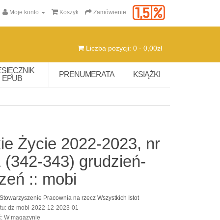
Moje konto
Koszyk
Zamówienie
Liczba pozycji: 0 - 0,00zł
ESIĘCZNIK
PRENUMERATA
KSIĄŻKI
EPUB
ie Życie 2022-2023, nr
 (342-343) grudzień-
zeń :: mobi
Stowarzyszenie Pracownia na rzecz Wszystkich Istot
tu: dz-mobi-2022-12-2023-01
ć: W magazynie