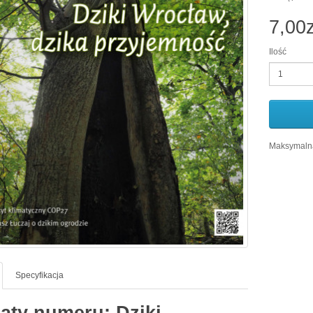
7,00z
Ilość
Maksymalna
Specyfikacja