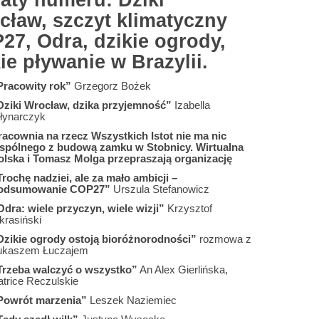
aty numeru: Dziki
cław, szczyt klimatyczny
27, Odra, dzikie ogrody,
ie pływanie w Brazylii.
Pracowity rok”
Grzegorz Bożek
Dziki Wrocław, dzika przyjemność”
Izabella
łynarczyk
racownia na rzecz Wszystkich Istot nie ma nic
spólnego z budową zamku w Stobnicy. Wirtualna
olska i Tomasz Molga przepraszają organizację
Trochę nadziei, ale za mało ambicji –
odsumowanie COP27”
Urszula Stefanowicz
Odra: wiele przyczyn, wiele wizji”
Krzysztof
krasiński
Dzikie ogrody ostoją bioróżnorodności”
rozmowa z
ukaszem Łuczajem
Trzeba walczyć o wszystko”
An Alex Gierlińska,
atrice Reczulskie
Powrót marzenia”
Leszek Naziemiec