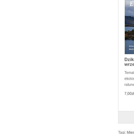
Dzik
wrze
Temat
ekolog
ratune
7,00z
Tagi:
Mies