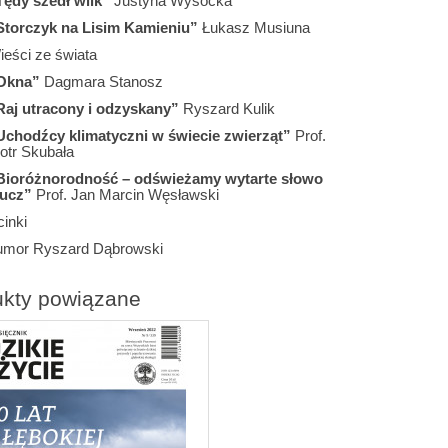
Tędy szedł wilk”
Justyna Wysocka
Storczyk na Lisim Kamieniu”
Łukasz Musiuna
ieści ze świata
Okna”
Dagmara Stanosz
Raj utracony i odzyskany”
Ryszard Kulik
Uchodźcy klimatyczni w świecie zwierząt”
Prof.
otr Skubała
Bioróżnorodność – odświeżamy wytarte słowo
lucz”
Prof. Jan Marcin Węsławski
inki
umor Ryszard Dąbrowski
ukty powiązane