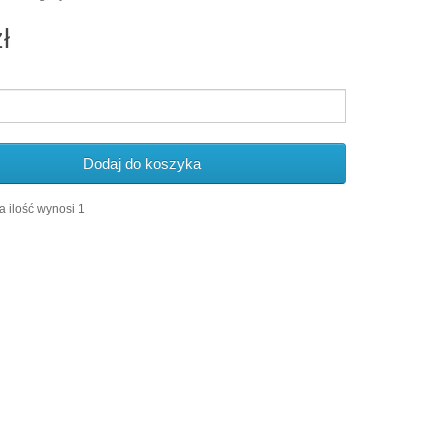
ł
Dodaj do koszyka
 ilość wynosi 1