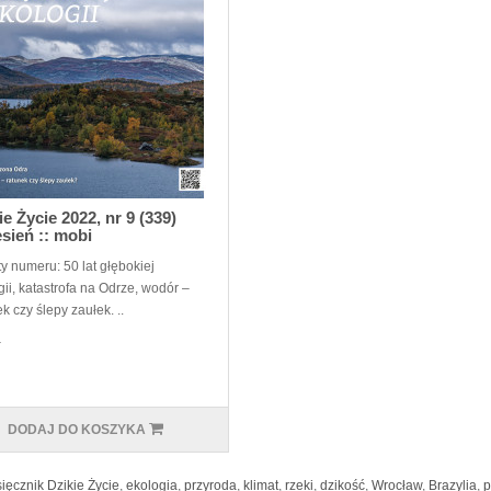
ie Życie 2022, nr 9 (339)
sień :: mobi
y numeru: 50 lat głębokiej
ii, katastrofa na Odrze, wodór –
k czy ślepy zaułek. ..
ł
DODAJ DO KOSZYKA
ięcznik Dzikie Życie
,
ekologia
,
przyroda
,
klimat
,
rzeki
,
dzikość
,
Wrocław
,
Brazylia
,
p