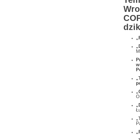
Tem
Wro
COP
dzik
„
„
M
P
w
P
„
p
„
O
„
Ł
„
P
„