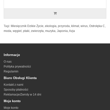
Tagi:
Miesięcznik Dzikie Życie
,
ekologia
,
przyroda
,
klimat
,
wirus
,
Ostrołęka C
,
moda
,
węgiel
,
ptaki
,
zwierzęta
,
muzyka
,
Japonia
,
Azja
Informacje
O nas
Polityka prywatności
Regulamin
Biuro Obsługi Klienta
Kontakt z nami
Sposoby płatności
Reklamacje/Zwroty w 14 dni
Moje konto
Moje konto