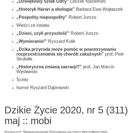
„Dźwiękowy Szlak Odry”
Leszek Naziemiec
„Historyk Harari a ekologia”
Barbara Ewa Wojtaszek
„Pospolity niepospolity”
Robert Jurszo
Wieści ze świata
„Dzieci, czyli przyszłość”
Robert Jurszo
„Wymieranie!”
Ryszard Kulik
„Dzika przyroda może pomóc w powstrzymaniu
rozprzestrzeniania się chorób zakaźnych”
prof. Piotr
Skubała
„Historyczna zmiana narracji?”
prof. Jan Marcin
Węsławski
Ścinki
humor Ryszard Dąbrowski
Dzikie Życie 2020, nr 5 (311)
maj :: mobi
Producent:
Stowarzyszenie Pracownia na rzecz Wszystkich Istot