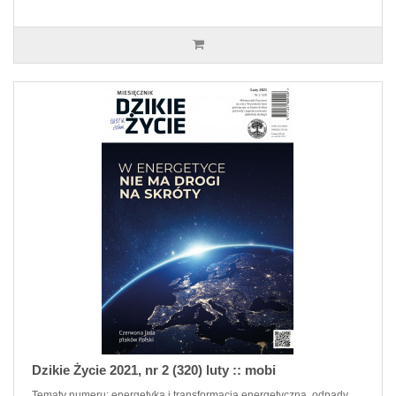
Dzikie Życie 2021, nr 2 (320) luty :: mobi
Tematy numeru: energetyka i transformacja energetyczna, odpady