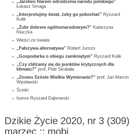
„Jarstwo filarem odrodzenia narodu polskiego”
Łukasz Smaga
„Interpretujmy świat, żeby go pokochać”
Ryszard
Kulik
„Żubr dobrem ogólnonarodowym?”
Katarzyna
Kluczka
Wieści ze świata
„Fałszywa alternatywa”
Robert Jurszo
„Gospodarka o obiegu zamkniętym”
Ryszard Kulik
„Czy zbliżamy się do punktów krytycznych dla
klimatu?”
prof. Piotr Skubała
„Znowu Szóste Wielkie Wymieranie?”
prof. Jan Marcin
Węsławski
Ścinki
humor Ryszard Dąbrowski
Dzikie Życie 2020, nr 3 (309)
marzec :: mobi