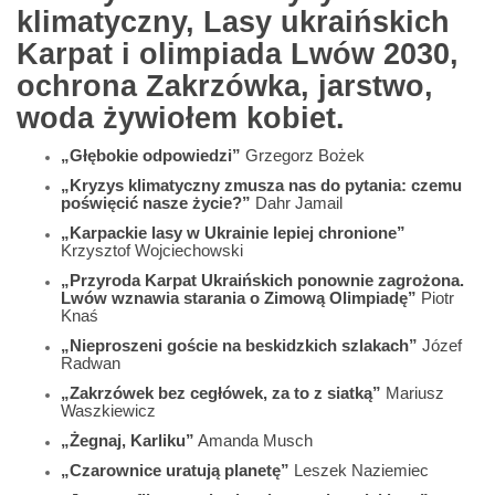
klimatyczny, Lasy ukraińskich
Karpat i olimpiada Lwów 2030,
ochrona Zakrzówka, jarstwo,
woda żywiołem kobiet.
„Głębokie odpowiedzi”
Grzegorz Bożek
„Kryzys klimatyczny zmusza nas do pytania: czemu
poświęcić nasze życie?”
Dahr Jamail
„Karpackie lasy w Ukrainie lepiej chronione”
Krzysztof Wojciechowski
„Przyroda Karpat Ukraińskich ponownie zagrożona.
Lwów wznawia starania o Zimową Olimpiadę”
Piotr
Knaś
„Nieproszeni goście na beskidzkich szlakach”
Józef
Radwan
„Zakrzówek bez cegłówek, za to z siatką”
Mariusz
Waszkiewicz
„Żegnaj, Karliku”
Amanda Musch
„Czarownice uratują planetę”
Leszek Naziemiec