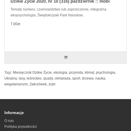
Dzikie Życie 2020, nr 10 (316) październik :: mobi
Tematy numeru: czarnowidztwo lub zaprzeczenie, integralna
ekopsychologia, Świętokrzyski Park Narodow..
7,00zł
Tagi:
Miesięcznik Dzikie Życie
,
ekologia
,
przyroda
,
klimat
,
psychologia
,
Ukraina
,
lasy
,
leśnictwo
,
quady
,
olimpiada
,
sport
,
drzewa
,
nauka
,
wegetarianizm
,
Zakrzówek
,
żubr
Informacje
O nas
Polityka prywatności