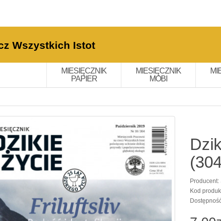
cz Wszystkich Istot
MIESIĘCZNIK
MIESIĘCZNIK
MI
PAPIER
MOBI
Dzik
(304
Producent:
Kod produk
Dostępnoś