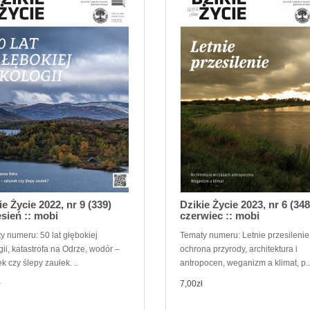
ie Życie 2022, nr 9 (339)
Dzikie Życie 2023, nr 6 (348
sień :: mobi
czerwiec :: mobi
y numeru: 50 lat głębokiej
Tematy numeru: Letnie przesilenie
ii, katastrofa na Odrze, wodór –
ochrona przyrody, architektura i
k czy ślepy zaułek. ..
antropocen, weganizm a klimat, p..
ł
7,00zł