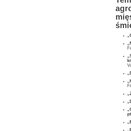
Tem
agr
mięs
śmie
„
„
F
„
k
V
„
„
Fi
„
„
„
p
„
„