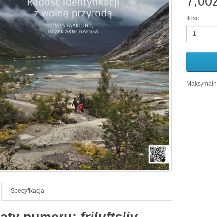
7,00z
Ilość
Maksymalna
Specyfikacja