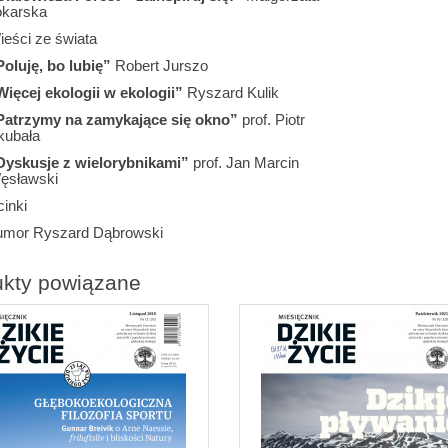
okarska
ieści ze świata
Poluję, bo lubię”
Robert Jurszo
Więcej ekologii w ekologii”
Ryszard Kulik
Patrzymy na zamykające się okno”
prof. Piotr
kubała
Dyskusje z wielorybnikami”
prof. Jan Marcin
ęsławski
inki
umor Ryszard Dąbrowski
ukty powiązane