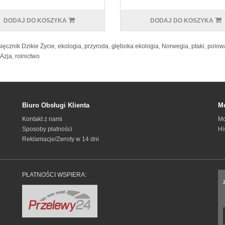
DODAJ DO KOSZYKA
DODAJ DO KOSZYKA
ięcznik Dzikie Życie
,
ekologia
,
przyroda
,
głęboka ekologia
,
Norwegia
,
ptaki
,
polow
Azja
,
rolnictwo
Biuro Obsługi Klienta
Mo
Kontakt z nami
Mo
Sposoby płatności
Hi
Reklamacje/Zwroty w 14 dni
PŁATNOŚCI WSPIERA: