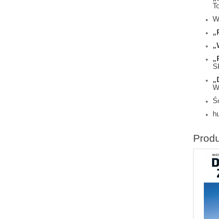
T
W
„
„
„
S
„
W
Śc
h
Prod