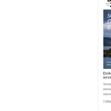
Dzik
wrze
Temat
ekolog
ratune
7,00z