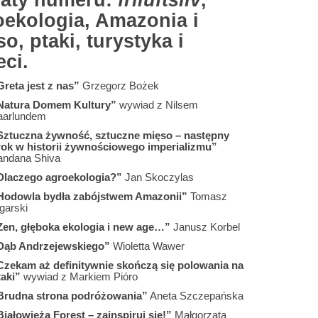
aty numeru:
friluftsliv
,
oekologia, Amazonia i
o, ptaki, turystyka i
ci.
Greta jest z nas”
Grzegorz Bożek
Natura Domem Kultury”
wywiad z Nilsem
aarlundem
Sztuczna żywność, sztuczne mięso – następny
rok w historii żywnościowego imperializmu”
andana Shiva
Dlaczego agroekologia?”
Jan Skoczylas
Hodowla bydła zabójstwem Amazonii”
Tomasz
garski
Zen, głęboka ekologia i new age…”
Janusz Korbel
Dąb Andrzejewskiego”
Wioletta Wawer
Czekam aż definitywnie skończą się polowania na
taki”
wywiad z Markiem Pióro
Brudna strona podróżowania”
Aneta Szczepańska
Białowieża Forest – zainspiruj się!”
Małgorzata