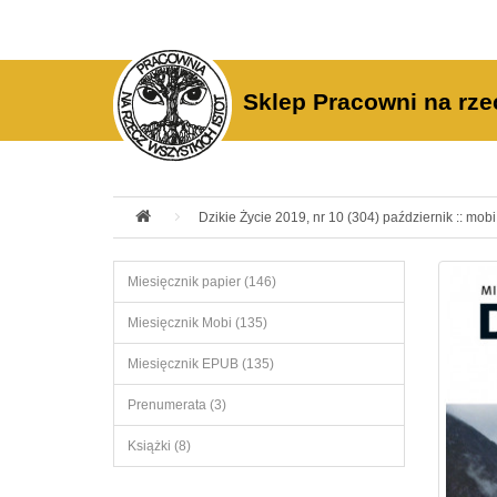
Sklep Pracowni na rze
Dzikie Życie 2019, nr 10 (304) październik :: mobi
Miesięcznik papier (146)
Miesięcznik Mobi (135)
Miesięcznik EPUB (135)
Prenumerata (3)
Książki (8)