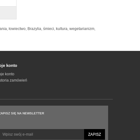
ania
,
łowiectwo
,
Brazylia
,
śmieci
,
kultura
,
wegetarianizm
,
je konto
je konto
storia zamówień
ZAPISZ SIĘ NA NEWSLETTER
ZAPISZ