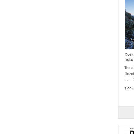
Dzik
list
Temat
filozo
manife
7,00z