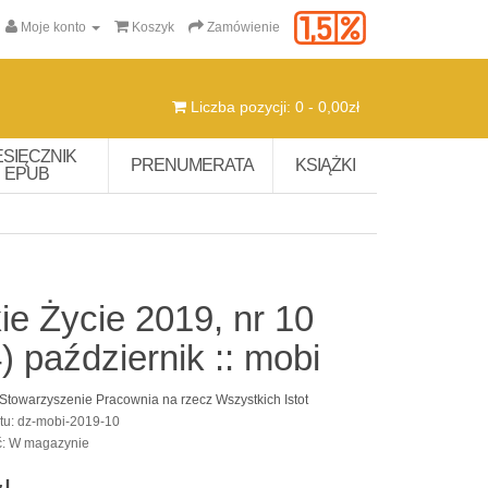
Moje konto
Koszyk
Zamówienie
Liczba pozycji: 0 - 0,00zł
ESIĘCZNIK
PRENUMERATA
KSIĄŻKI
EPUB
ie Życie 2019, nr 10
) październik :: mobi
Stowarzyszenie Pracownia na rzecz Wszystkich Istot
tu: dz-mobi-2019-10
ć: W magazynie