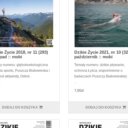
ie Życie 2018, nr 11 (293)
Dzikie Życie 2021, nr 10 (32
opad :: mobi
październik :: mobi
y numeru: głębokoekologiczna
Tematy numeru: dzikie pływanie,
fia sportu, Puszcza Białowieska i
ochrona Łyśca, wspomnienie o
st aktywisty, Ostroł..
badaczach Puszczy Białowieskiej: 
..
ł
7,00zł
DODAJ DO KOSZYKA
DODAJ DO KOSZYKA