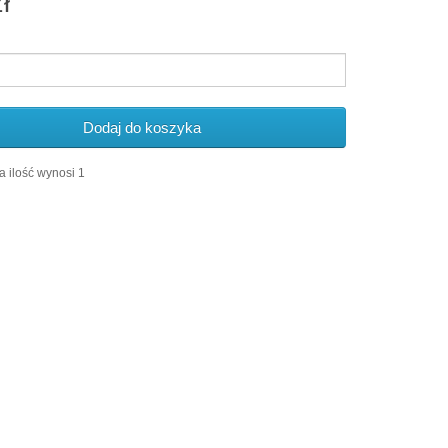
ł
Dodaj do koszyka
 ilość wynosi 1