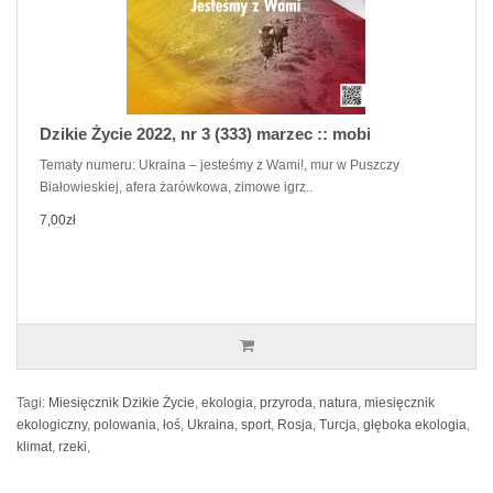
Dzikie Życie 2022, nr 3 (333) marzec :: mobi
Tematy numeru: Ukraina – jesteśmy z Wami!, mur w Puszczy
Białowieskiej, afera żarówkowa, zimowe igrz..
7,00zł
Tagi:
Miesięcznik Dzikie Życie
,
ekologia
,
przyroda
,
natura
,
miesięcznik
ekologiczny
,
polowania
,
łoś
,
Ukraina
,
sport
,
Rosja
,
Turcja
,
głęboka ekologia
,
klimat
,
rzeki
,