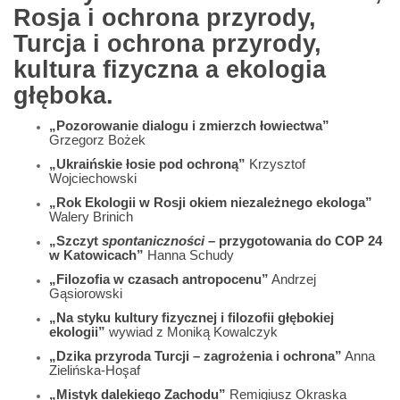
Rosja i ochrona przyrody,
Turcja i ochrona przyrody,
kultura fizyczna a ekologia
głęboka.
„Pozorowanie dialogu i zmierzch łowiectwa”
Grzegorz Bożek
„Ukraińskie łosie pod ochroną”
Krzysztof
Wojciechowski
„Rok Ekologii w Rosji okiem niezależnego ekologa”
Walery Brinich
„Szczyt
spontaniczności
– przygotowania do COP 24
w Katowicach”
Hanna Schudy
„Filozofia w czasach antropocenu”
Andrzej
Gąsiorowski
„Na styku kultury fizycznej i filozofii głębokiej
ekologii”
wywiad z Moniką Kowalczyk
„Dzika przyroda Turcji – zagrożenia i ochrona”
Anna
Zielińska-Hoşaf
„Mistyk dalekiego Zachodu”
Remigiusz Okraska