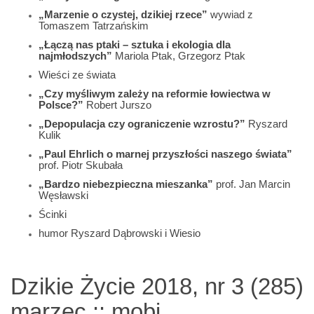
„Marzenie o czystej, dzikiej rzece”
wywiad z
Tomaszem Tatrzańskim
„Łączą nas ptaki – sztuka i ekologia dla
najmłodszych”
Mariola Ptak, Grzegorz Ptak
Wieści ze świata
„Czy myśliwym zależy na reformie łowiectwa w
Polsce?”
Robert Jurszo
„Depopulacja czy ograniczenie wzrostu?”
Ryszard
Kulik
„Paul Ehrlich o marnej przyszłości naszego świata”
prof. Piotr Skubała
„Bardzo niebezpieczna mieszanka”
prof. Jan Marcin
Węsławski
Ścinki
humor Ryszard Dąbrowski i Wiesio
Dzikie Życie 2018, nr 3 (285)
marzec :: mobi