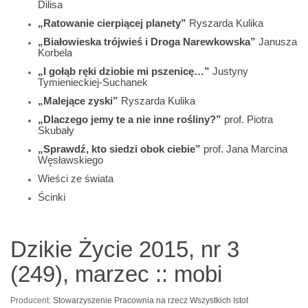
Dilisa
„Ratowanie cierpiącej planety”
Ryszarda Kulika
„Białowieska trójwieś i Droga Narewkowska”
Janusza
Korbela
„I gołąb ręki dziobie mi pszenicę…”
Justyny
Tymienieckiej-Suchanek
„Malejące zyski”
Ryszarda Kulika
„Dlaczego jemy te a nie inne rośliny?”
prof. Piotra
Skubały
„Sprawdź, kto siedzi obok ciebie”
prof. Jana Marcina
Węsławskiego
Wieści ze świata
Ścinki
Dzikie Życie 2015, nr 3
(249), marzec :: mobi
Producent:
Stowarzyszenie Pracownia na rzecz Wszystkich Istot