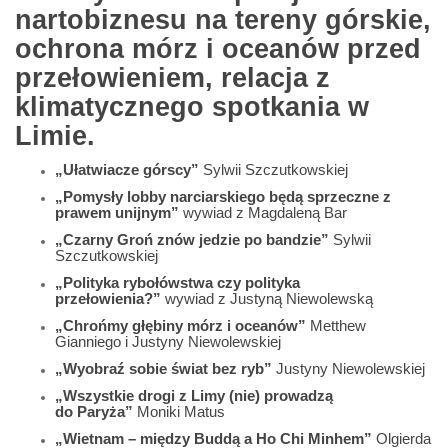
nartobiznesu na tereny górskie,
ochrona mórz i oceanów przed
przełowieniem, relacja z
klimatycznego spotkania w
Limie.
„Ułatwiacze górscy”
Sylwii Szczutkowskiej
„Pomysły lobby narciarskiego będą sprzeczne z
prawem unijnym”
wywiad z Magdaleną Bar
„Czarny Groń znów jedzie po bandzie”
Sylwii
Szczutkowskiej
„Polityka rybołówstwa czy polityka
przełowienia?”
wywiad z Justyną Niewolewską
„Chrońmy głębiny mórz i oceanów”
Metthew
Gianniego i Justyny Niewolewskiej
„Wyobraź sobie świat bez ryb”
Justyny Niewolewskiej
„Wszystkie drogi z Limy (nie) prowadzą
do Paryża”
Moniki Matus
„Wietnam – między Buddą a Ho Chi Minhem”
Olgierda