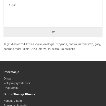
7,00zł
Tagi:
Miesięcznik Dzikie Życie
,
ekologia
,
przyroda
,
natura
,
narciarstwo
,
góry
,
ochrona mórz
,
klimat
,
Azja
,
morze
,
Puszcza Białowieska
Informacje
O nas
Polityka prywatności
Regulamin
Biuro Obsługi Klienta
Kontakt z nami
Sposoby płatności