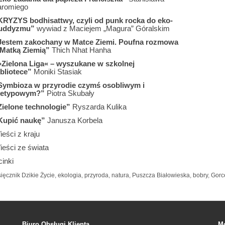
aromiego
KRYZYS bodhisattwy, czyli od punk rocka do eko-
uddyzmu”
wywiad z Maciejem „Magura” Góralskim
Jestem zakochany w Matce Ziemi. Poufna rozmowa
 Matką Ziemią”
Thich Nhat Hanha
»Zielona Liga« – wyszukane w szkolnej
ibliotece”
Moniki Stasiak
Symbioza w przyrodie czymś osobliwym i
ietypowym?”
Piotra Skubały
Zielone technologie”
Ryszarda Kulika
Kupić naukę”
Janusza Korbela
eści z kraju
ieści ze świata
inki
ięcznik Dzikie Życie
,
ekologia
,
przyroda
,
natura
,
Puszcza Białowieska
,
bobry
,
Gorc
Biuro Obsługi Klienta
Mo