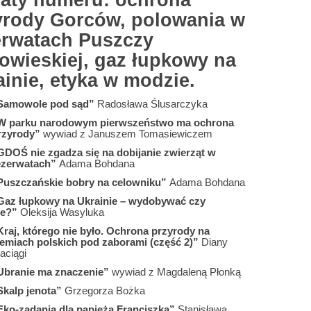
aty numeru: ochrona
yrody Gorców, polowania w
erwatach Puszczy
łowieskiej, gaz łupkowy na
inie, etyka w modzie.
Samowole pod sąd”
Radosława Ślusarczyka
W parku narodowym pierwszeństwo ma ochrona
rzyrody”
wywiad z Januszem Tomasiewiczem
GDOŚ nie zgadza się na dobijanie zwierząt w
ezerwatach”
Adama Bohdana
Puszczańskie bobry na celowniku”
Adama Bohdana
Gaz łupkowy na Ukrainie – wydobywać czy
ie?”
Oleksija Wasyluka
Kraj, którego nie było. Ochrona przyrody na
iemiach polskich pod zaborami (część 2)”
Diany
aciągi
Ubranie ma znaczenie”
wywiad z Magdaleną Płonką
Skalp jenota”
Grzegorza Bożka
Eko-zadania dla papieża Franciszka”
Stanisława