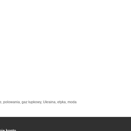
e
,
polowania
,
gaz łupkowy
,
Ukraina
,
etyka
,
moda
je konto