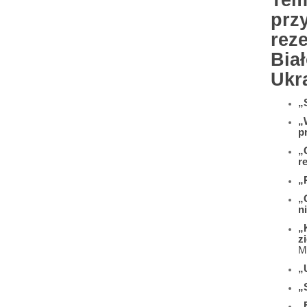
Tem
prz
rez
Bia
Ukra
„
„
p
„
r
„
„
n
„
z
M
„
„
„