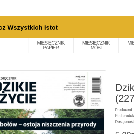
cz Wszystkich Istot
MIESIĘCZNIK
MIESIĘCZNIK
MI
PAPIER
MOBI
Dzik
(227
Producent:
Kod produk
Dostępnoś