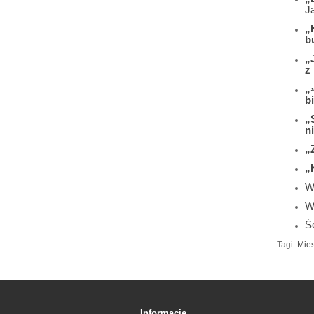
J
„
b
„
z
„
b
„
n
„
„
Wi
W
Śc
Tagi:
Mies
Informacje