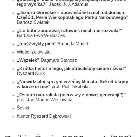
tego wynika?”
Jacek 木人Adamus
„Jezioro Góreckie – opowieść w trzech odsłonach.
Część 1. Perła Wielkopolskiego Parku Narodowego”
Bartosz Świątek
„Co bóbr zbudował, człowiek niech nie rozwala!”
Barbara Ewa Wojtaszek
„(nie)Zwykły pień”
Amanda Musch
Wieści ze świata
„Węzełek”
Dagmara Stanosz
„Krótka historia tego, jak utraciliśmy siebie i świat”
Ryszard Kulik
„Niewidzialni sprzymierzeńcy klimatu. Sekret ukryty
w korze drzew”
prof. Piotr Skubała
„Ostatni naturalista (pierwszy z nowej generacji?)”
prof. Jan Marcin Węsławski
Ścinki
humor Ryszard Dąbrowski