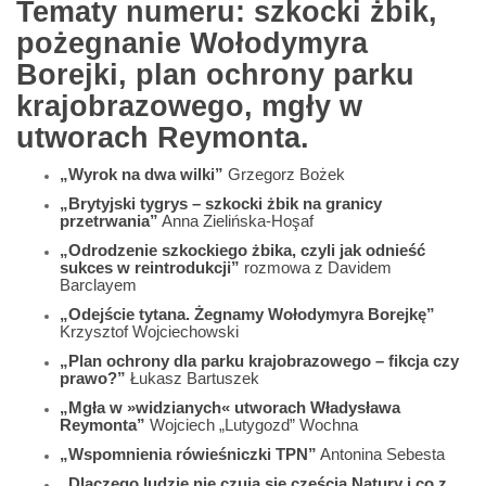
Tematy numeru: szkocki żbik,
pożegnanie Wołodymyra
Borejki, plan ochrony parku
krajobrazowego, mgły w
utworach Reymonta.
„Wyrok na dwa wilki”
Grzegorz Bożek
„Brytyjski tygrys – szkocki żbik na granicy
przetrwania”
Anna Zielińska-Hoşaf
„Odrodzenie szkockiego żbika, czyli jak odnieść
sukces w reintrodukcji”
rozmowa z Davidem
Barclayem
„Odejście tytana. Żegnamy Wołodymyra Borejkę”
Krzysztof Wojciechowski
„Plan ochrony dla parku krajobrazowego – fikcja czy
prawo?”
Łukasz Bartuszek
„Mgła w »widzianych« utworach Władysława
Reymonta”
Wojciech „Lutygozd” Wochna
„Wspomnienia rówieśniczki TPN”
Antonina Sebesta
„Dlaczego ludzie nie czują się częścią Natury i co z