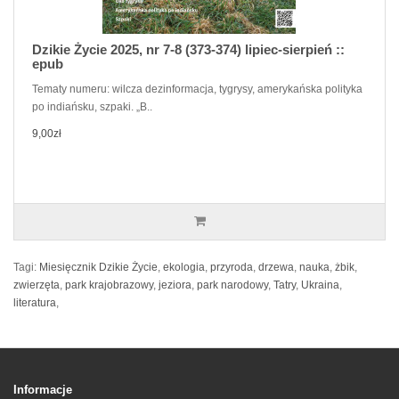
Dzikie Życie 2025, nr 7-8 (373-374) lipiec-sierpień ::
epub
Tematy numeru: wilcza dezinformacja, tygrysy, amerykańska polityka
po indiańsku, szpaki. „B..
9,00zł
Tagi:
Miesięcznik Dzikie Życie
,
ekologia
,
przyroda
,
drzewa
,
nauka
,
żbik
,
zwierzęta
,
park krajobrazowy
,
jeziora
,
park narodowy
,
Tatry
,
Ukraina
,
literatura
,
Informacje