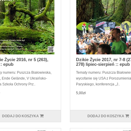
ie Życie 2016, nr 5 (263),
Dzikie Życie 2017, nr 7-8 (2
:: epub
278) lipiec-sierpień :: epub
y numeru: Puszcza Białowieska,
Tematy numeru: Puszcza Białowie
t, Ende Gelände, V Ukraińsko-
wycofanie się USA z Porozumieni
a Szkoła Ochrony Prz..
Paryskiego, konferencja „J..
ł
5,00zł
DODAJ DO KOSZYKA
DODAJ DO KOSZYKA