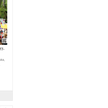
77-
ska,
a