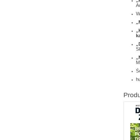
„
A
W
„
„
k
„
S
„
M
Śc
h
Prod