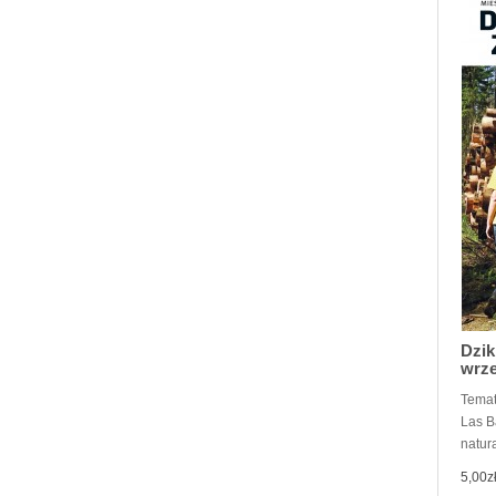
Dzik
wrze
Temat
Las B
natura
5,00z