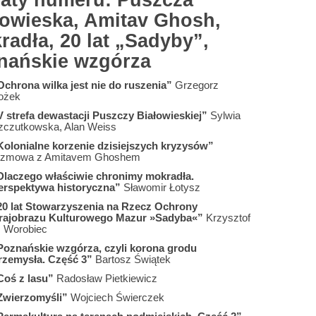
aty numeru: Puszcza
łowieska, Amitav Ghosh,
radła, 20 lat „Sadyby”,
nańskie wzgórza
Ochrona wilka jest nie do ruszenia”
Grzegorz
ożek
V strefa dewastacji Puszczy Białowieskiej”
Sylwia
zczutkowska, Alan Weiss
Kolonialne korzenie dzisiejszych kryzysów”
ozmowa z Amitavem Ghoshem
Dlaczego właściwie chronimy mokradła.
erspektywa historyczna”
Sławomir Łotysz
20 lat Stowarzyszenia na Rzecz Ochrony
rajobrazu Kulturowego Mazur »Sadyba«”
Krzysztof
. Worobiec
Poznańskie wzgórza, czyli korona grodu
rzemysła. Część 3”
Bartosz Świątek
Coś z lasu”
Radosław Pietkiewicz
Zwierzomyśli”
Wojciech Świerczek