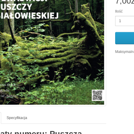
7,00z
Ilość
Maksymalna
Specyfikacja