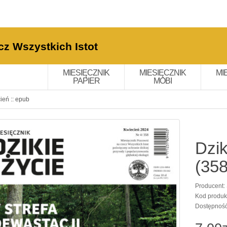
cz Wszystkich Istot
MIESIĘCZNIK
MIESIĘCZNIK
MI
PAPIER
MOBI
ień :: epub
Dzik
(358
Producent:
Kod produk
Dostępnoś