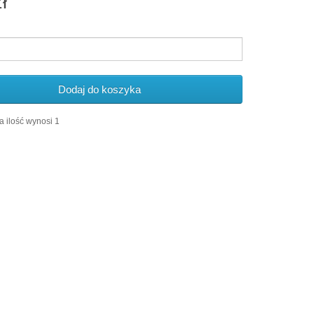
ł
Dodaj do koszyka
 ilość wynosi 1