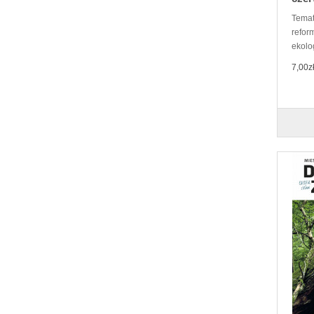
Tematy
refor
ekolo
7,00z