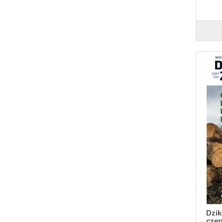
Dzik
czer