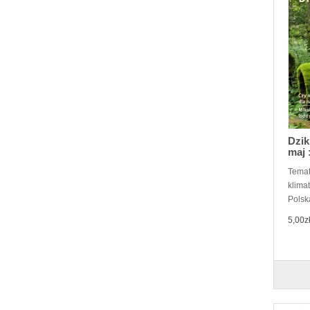
Dzik
maj 
Temat
klima
Polsk
5,00z