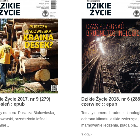
ie Życie 2017, nr 9 (279)
Dzikie Życie 2018, nr 6 (288
sień : epub
czerwiec :: epub
y numeru: Puszcza Białowieska,
Tematy numeru: brudne technologi
awarski, przedszkola leśne i
ochrona klimatu, dzikie zwierzęta,
lne ..
marnowanie jedzenia, plaga pla..
ł
7,00zł