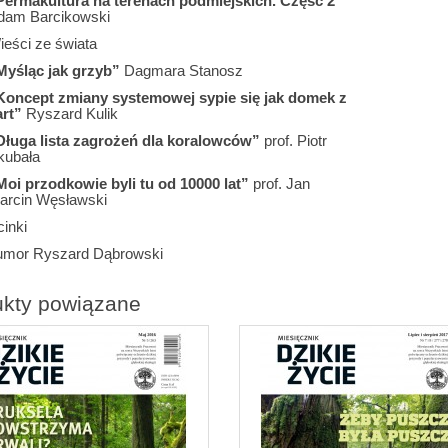
Permakultura na terenach podmiejskich. Część 2”
dam Barcikowski
ieści ze świata
Myśląc jak grzyb”
Dagmara Stanosz
Koncept zmiany systemowej sypie się jak domek z
art”
Ryszard Kulik
Długa lista zagrożeń dla koralowców”
prof. Piotr
kubała
Moi przodkowie byli tu od 10000 lat”
prof. Jan
arcin Węsławski
inki
umor Ryszard Dąbrowski
ukty powiązane