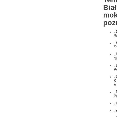
Tem
Bia
mok
poz
„
B
„
S
„
r
„
P
„
K
A
„
P
„
„