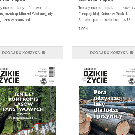
 numeru: lasy, leśnictwo i ich
Tematy numeru: spalanie drewna 
ma, przekop Mierzei Wiślanej, etyka
Europejskiej, Kotarz w Beskidzie
giczna w nauczani..
Śląskim, pomoc animitarna w U..
ł
7,00zł
DODAJ DO KOSZYKA
DODAJ DO KOSZYKA