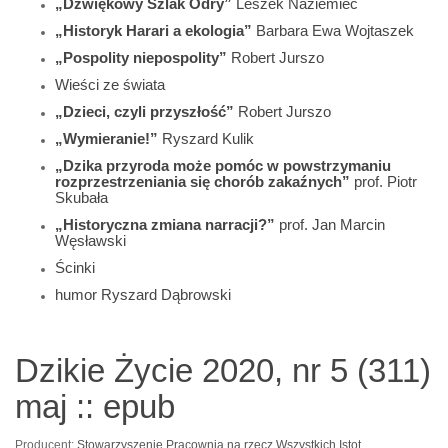
„Dźwiękowy Szlak Odry”
Leszek Naziemiec
„Historyk Harari a ekologia”
Barbara Ewa Wojtaszek
„Pospolity niepospolity”
Robert Jurszo
Wieści ze świata
„Dzieci, czyli przyszłość”
Robert Jurszo
„Wymieranie!”
Ryszard Kulik
„Dzika przyroda może pomóc w powstrzymaniu
rozprzestrzeniania się chorób zakaźnych”
prof. Piotr
Skubała
„Historyczna zmiana narracji?”
prof. Jan Marcin
Węsławski
Ścinki
humor Ryszard Dąbrowski
Dzikie Życie 2020, nr 5 (311)
maj :: epub
Producent:
Stowarzyszenie Pracownia na rzecz Wszystkich Istot