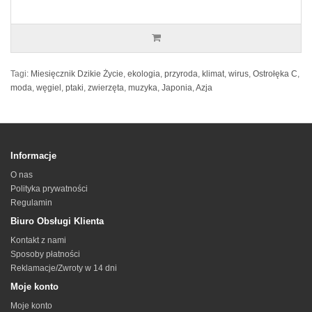
Tagi:
Miesięcznik Dzikie Życie
,
ekologia
,
przyroda
,
klimat
,
wirus
,
Ostrołęka C
,
moda
,
węgiel
,
ptaki
,
zwierzęta
,
muzyka
,
Japonia
,
Azja
Informacje
O nas
Polityka prywatności
Regulamin
Biuro Obsługi Klienta
Kontakt z nami
Sposoby płatności
Reklamacje/Zwroty w 14 dni
Moje konto
Moje konto