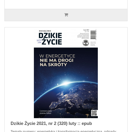
Dzikie Życie 2021, nr 2 (320) luty :: epub
Tematy numeru: energetyka i transformacja energetyczna, odpady