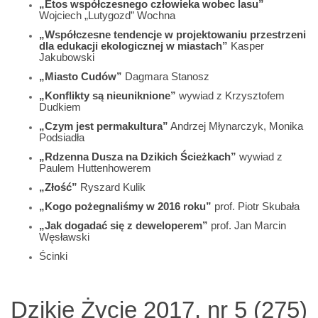
„Etos współczesnego człowieka wobec lasu”
Wojciech „Lutygozd” Wochna
„Współczesne tendencje w projektowaniu przestrzeni
dla edukacji ekologicznej w miastach”
Kasper
Jakubowski
„Miasto Cudów”
Dagmara Stanosz
„Konflikty są nieuniknione”
wywiad z Krzysztofem
Dudkiem
„Czym jest permakultura”
Andrzej Młynarczyk, Monika
Podsiadła
„Rdzenna Dusza na Dzikich Ścieżkach”
wywiad z
Paulem Huttenhowerem
„Złość”
Ryszard Kulik
„Kogo pożegnaliśmy w 2016 roku”
prof. Piotr Skubała
„Jak dogadać się z deweloperem”
prof. Jan Marcin
Węsławski
Ścinki
Dzikie Życie 2017, nr 5 (275)