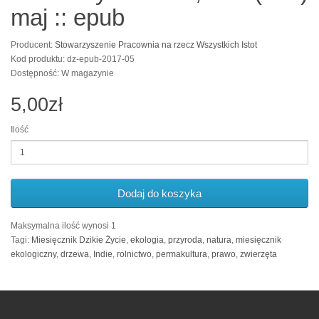
maj :: epub
Producent:
Stowarzyszenie Pracownia na rzecz Wszystkich Istot
Kod produktu: dz-epub-2017-05
Dostępność: W magazynie
5,00zł
Ilość
Dodaj do koszyka
Maksymalna ilość wynosi 1
Tagi:
Miesięcznik Dzikie Życie
,
ekologia
,
przyroda
,
natura
,
miesięcznik
ekologiczny
,
drzewa
,
Indie
,
rolnictwo
,
permakultura
,
prawo
,
zwierzęta