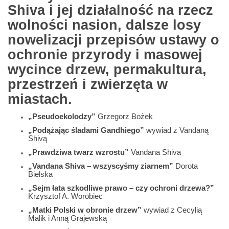
Shiva i jej działalność na rzecz
wolności nasion, dalsze losy
nowelizacji przepisów ustawy o
ochronie przyrody i masowej
wycince drzew, permakultura,
przestrzeń i zwierzęta w
miastach.
„Pseudoekolodzy”
Grzegorz Bożek
„Podążając śladami Gandhiego”
wywiad z Vandaną
Shivą
„Prawdziwa twarz wzrostu”
Vandana Shiva
„Vandana Shiva – wszyscyśmy ziarnem”
Dorota
Bielska
„Sejm łata szkodliwe prawo – czy ochroni drzewa?”
Krzysztof A. Worobiec
„Matki Polski w obronie drzew”
wywiad z Cecylią
Malik i Anną Grajewską