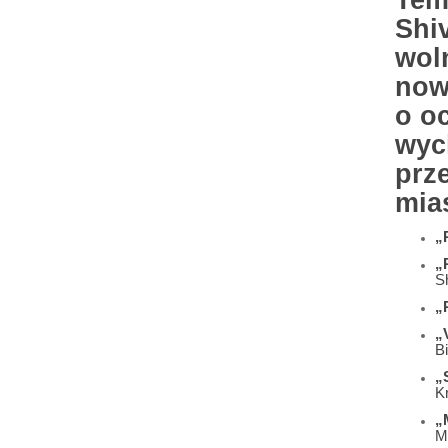
Tem
Shiv
wol
now
o o
wyc
prze
mia
„
„
S
„
„
B
„
K
„
M