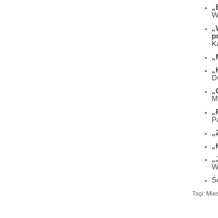
„
W
„
p
K
„
„
D
„
M
„
P
„
„
„
W
Śc
Tagi:
Mies