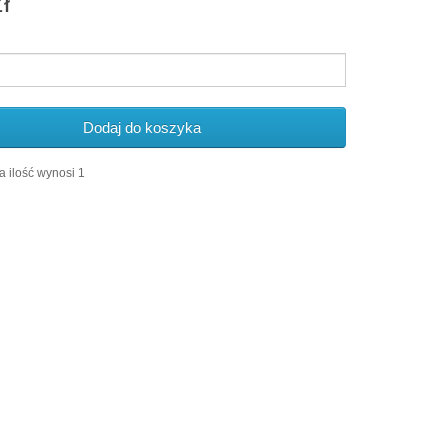
ł
Dodaj do koszyka
 ilość wynosi 1