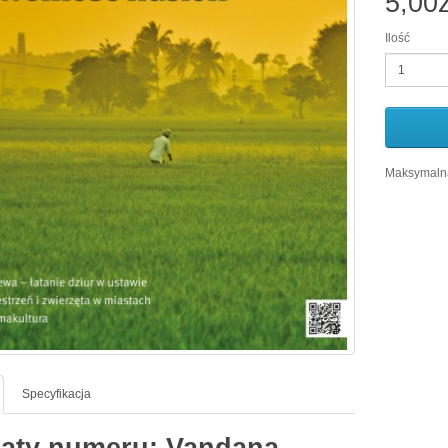
5,00z
Ilość
Maksymalna
Specyfikacja