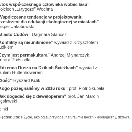
Etos współczesnego człowieka wobec lasu”
ojciech „Lutygozd” Wochna
Współczesne tendencje w projektowaniu
rzestrzeni dla edukacji ekologicznej w miastach”
asper Jakubowski
Miasto Cudów”
Dagmara Stanosz
Konflikty są nieuniknione”
wywiad z Krzysztofem
udkiem
Czym jest permakultura”
Andrzej Młynarczyk,
onika Podsiadła
Rdzenna Dusza na Dzikich Ścieżkach”
wywiad z
aulem Huttenhowerem
Złość”
Ryszard Kulik
Kogo pożegnaliśmy w 2016 roku”
prof. Piotr Skubała
Jak dogadać się z deweloperem”
prof. Jan Marcin
ęsławski
inki
ięcznik Dzikie Życie
,
ekologia
,
przyroda
,
natura
,
miesięcznik ekologiczny
,
drzewa
,