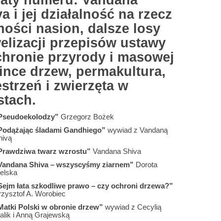
aty numeru: Vandana
a i jej działalność na rzecz
ności nasion, dalsze losy
elizacji przepisów ustawy
chronie przyrody i masowej
ince drzew, permakultura,
strzeń i zwierzęta w
stach.
Pseudoekolodzy”
Grzegorz Bożek
Podążając śladami Gandhiego”
wywiad z Vandaną
hivą
Prawdziwa twarz wzrostu”
Vandana Shiva
Vandana Shiva – wszyscyśmy ziarnem”
Dorota
ielska
Sejm łata szkodliwe prawo – czy ochroni drzewa?”
rzysztof A. Worobiec
Matki Polski w obronie drzew”
wywiad z Cecylią
alik i Anną Grajewską