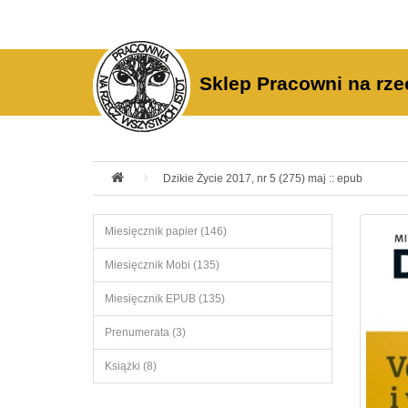
Sklep Pracowni na rze
Dzikie Życie 2017, nr 5 (275) maj :: epub
Miesięcznik papier (146)
Miesięcznik Mobi (135)
Miesięcznik EPUB (135)
Prenumerata (3)
Książki (8)