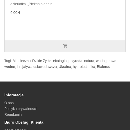
dzierlatka. „Piękna planeta..
9,00zł
Tagi:
Miesięcznik Dzikie Życie
,
ekologia
,
przyroda
,
natura
,
woda
,
prawo
wodne
,
inicjatywa ustawodawcza
,
Ukraina
,
hydrotechnika
,
Białoruś
Informacje
O nas
Polityka prywatności
Regulamin
Biuro Obsługi Klienta