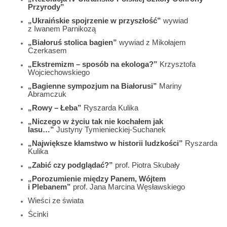
Przyrody”
„Ukraińskie spojrzenie w przyszłość”
wywiad
z Iwanem Parnikozą
„Białoruś stolica bagien”
wywiad z Mikołajem
Czerkasem
„Ekstremizm – sposób na ekologa?”
Krzysztofa
Wojciechowskiego
„Bagienne sympozjum na Białorusi”
Mariny
Abramczuk
„Rowy – Łeba”
Ryszarda Kulika
„Niczego w życiu tak nie kochałem jak
lasu…”
Justyny Tymienieckiej-Suchanek
„Największe kłamstwo w historii ludzkości”
Ryszarda
Kulika
„Zabić czy podglądać?”
prof. Piotra Skubały
„Porozumienie między Panem, Wójtem
i Plebanem”
prof. Jana Marcina Węsławskiego
Wieści ze świata
Ścinki