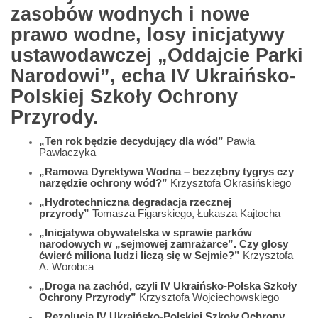
zasobów wodnych i nowe
prawo wodne, losy inicjatywy
ustawodawczej „Oddajcie Parki
Narodowi”, echa IV Ukraińsko-
Polskiej Szkoły Ochrony
Przyrody.
„Ten rok będzie decydujący dla wód”
Pawła
Pawlaczyka
„Ramowa Dyrektywa Wodna – bezzębny tygrys czy
narzędzie ochrony wód?”
Krzysztofa Okrasińskiego
„Hydrotechniczna degradacja rzecznej
przyrody”
Tomasza Figarskiego, Łukasza Kajtocha
„Inicjatywa obywatelska w sprawie parków
narodowych w „sejmowej zamrażarce”. Czy głosy
ćwierć miliona ludzi liczą się w Sejmie?”
Krzysztofa
A. Worobca
„Droga na zachód, czyli IV Ukraińsko-Polska Szkoły
Ochrony Przyrody”
Krzysztofa Wojciechowskiego
„Rezolucja IV Ukraińsko-Polskiej Szkoły Ochrony