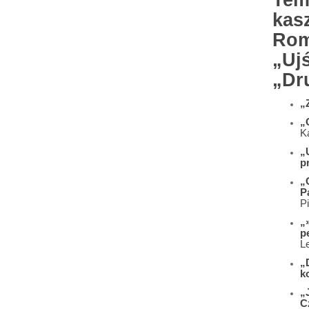
Tem
kasz
Rom
„Uj
„Dr
„Z
„
K
„
p
„
P
P
„
p
L
„
k
„
C