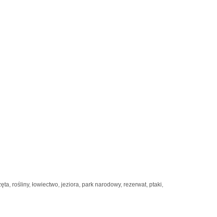
zęta
,
rośliny
,
łowiectwo
,
jeziora
,
park narodowy
,
rezerwat
,
ptaki
,