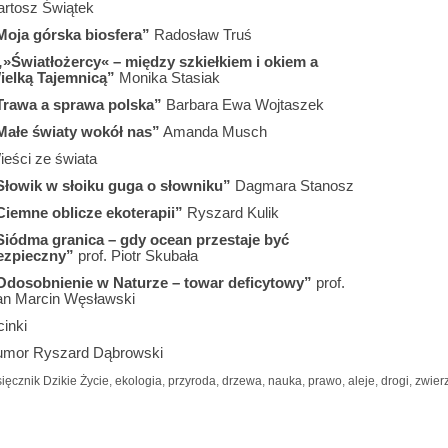
artosz Świątek
Moja górska biosfera”
Radosław Truś
„»Światłożercy« – między szkiełkiem i okiem a
ielką Tajemnicą”
Monika Stasiak
Trawa a sprawa polska”
Barbara Ewa Wojtaszek
Małe światy wokół nas”
Amanda Musch
ieści ze świata
Słowik w słoiku guga o słowniku”
Dagmara Stanosz
Ciemne oblicze ekoterapii”
Ryszard Kulik
Siódma granica – gdy ocean przestaje być
ezpieczny”
prof. Piotr Skubała
Odosobnienie w Naturze – towar deficytowy”
prof.
an Marcin Węsławski
inki
umor Ryszard Dąbrowski
ięcznik Dzikie Życie
,
ekologia
,
przyroda
,
drzewa
,
nauka
,
prawo
,
aleje
,
drogi
,
zwier