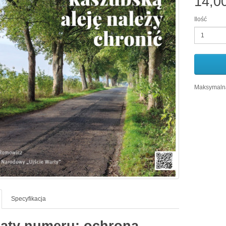
14,0
Ilość
Maksymalna
Specyfikacja