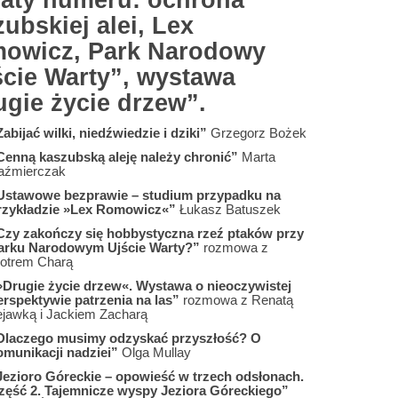
aty numeru: ochrona
ubskiej alei, Lex
owicz, Park Narodowy
ście Warty”, wystawa
ugie życie drzew”.
abijać wilki, niedźwiedzie i dziki”
Grzegorz Bożek
Cenną kaszubską aleję należy chronić”
Marta
aźmierczak
Ustawowe bezprawie – studium przypadku na
rzykładzie »Lex Romowicz«”
Łukasz Batuszek
Czy zakończy się hobbystyczna rzeź ptaków przy
arku Narodowym Ujście Warty?”
rozmowa z
iotrem Charą
»Drugie życie drzew«. Wystawa o nieoczywistej
erspektywie patrzenia na las”
rozmowa z Renatą
ejawką i Jackiem Zacharą
Dlaczego musimy odzyskać przyszłość? O
omunikacji nadziei”
Olga Mullay
Jezioro Góreckie – opowieść w trzech odsłonach.
zęść 2. Tajemnicze wyspy Jeziora Góreckiego”