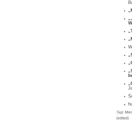
B
„
„
W
„
„
W
„
„
„
b
„
J
Śc
h
Tagi:
Mies
(edited)