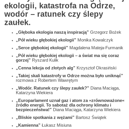
ekologii, katastrofa na Odrze,
wodór – ratunek czy ślepy
zaułek.
„Głęboka ekologia naszą inspiracją”
Grzegorz Bożek
„Pół wieku głębokiej ekologii”
Monika Kowalczyk
„Serce głębokiej ekologii”
Magdalena Mateja-Furmanik
„Pół wieku głębokiej ekologii – a świat ma się coraz
gorzej”
Ryszard Kulik
„Cenna lekcja od złotych alg”
Krzysztof Okrasiński
„Takiej skali katastrofy w Odrze można było uniknąć”
rozmowa z Robertem Wawrętym
„Wodór. Ratunek czy ślepy zaułek?”
Diana Maciąga,
Katarzyna Wiekiera
„Europarlament uznał gaz i atom za »zrównoważone«
źródło energii. To sabotaż dla ochrony klimatu i
bezpieczeństwa!”
Diana Maciąga, Katarzyna Wiekiera
„Bliskie spotkania z wężami”
Bartosz Świątek
„Kamienna”
Łukasz Misiuna