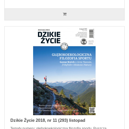
Dzikie Życie 2018, nr 11 (293) listopad
Tematy numeru: głębokoekologiczna filozofia sportu, Puszcza