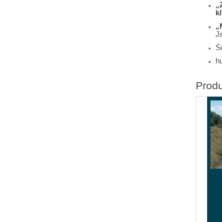
„
k
„
J
Śc
h
Prod