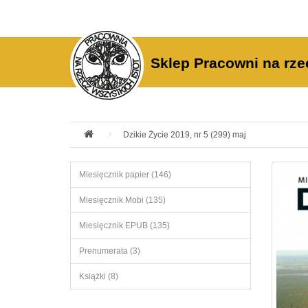
Sklep Pracowni na rze
Dzikie Życie 2019, nr 5 (299) maj
Miesięcznik papier (146)
Miesięcznik Mobi (135)
Miesięcznik EPUB (135)
Prenumerata (3)
Książki (8)