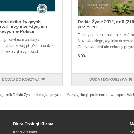
ona dziko żyjących
Dzikie Życie 2012, nr 9 (219
rząt przy inwestycjach
wrzesień
owych w Polsce
Tematy numeru: obwodnica Mińsk
kacja zawiera materiały z
Mazowieckiego, wycinka drzew w
rencji naukowej pt. „Ochrona dziko
Chorzowie, historia ochrony przyro
ch zwierząt przy inwest..
6,00zł
ł
DODAJ DO KOSZYKA
DODAJ DO KOSZYKA
ięcznik Dzikie Życie
,
ekologia
,
przyroda
,
Mazury
,
drogi
,
parki narodowe
,
sport
,
Wis
Biuro Obsługi Klienta
Mo
Kontakt z nami
Mo