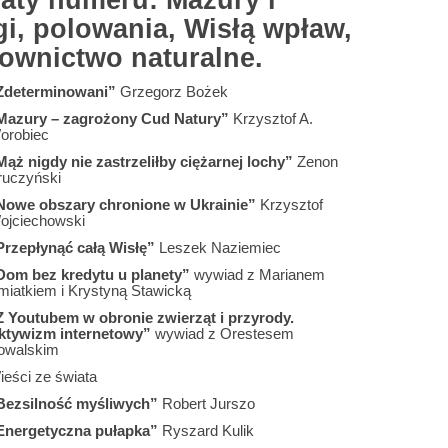
aty numeru: Mazury i
gi, polowania, Wisłą wpław,
ownictwo naturalne.
Zdeterminowani”
Grzegorz Bożek
Mazury – zagrożony Cud Natury”
Krzysztof A.
orobiec
Mąż nigdy nie zastrzeliłby ciężarnej lochy”
Zenon
ruczyński
Nowe obszary chronione w Ukrainie”
Krzysztof
ojciechowski
Przepłynąć całą Wisłę”
Leszek Naziemiec
Dom bez kredytu u planety”
wywiad z Marianem
miatkiem i Krystyną Stawicką
Z Youtubem w obronie zwierząt i przyrody.
ktywizm internetowy”
wywiad z Orestesem
owalskim
ieści ze świata
Bezsilność myśliwych”
Robert Jurszo
Energetyczna pułapka”
Ryszard Kulik