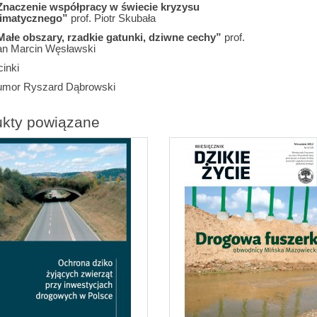
Znaczenie współpracy w świecie kryzysu
limatycznego”
prof. Piotr Skubała
Małe obszary, rzadkie gatunki, dziwne cechy”
prof.
an Marcin Węsławski
inki
umor Ryszard Dąbrowski
ukty powiązane