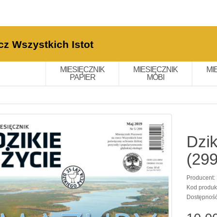
cz Wszystkich Istot
MIESIĘCZNIK
MIESIĘCZNIK
MI
PAPIER
MOBI
Dzik
(299
Producent:
Kod produk
Dostępnoś