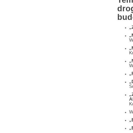
Tem
dro
bud
„
„
W
„
K
„
W
„
„
S
„
A
K
W
„
„