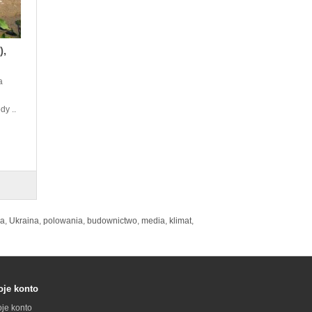
),
a
dy ..
ła
,
Ukraina
,
polowania
,
budownictwo
,
media
,
klimat
,
je konto
je konto