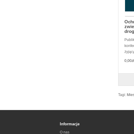
Ochr
zwie
drog
Publi
konfe
żyjący
0,00z
Tagi:
Mies
Informacje
O nas