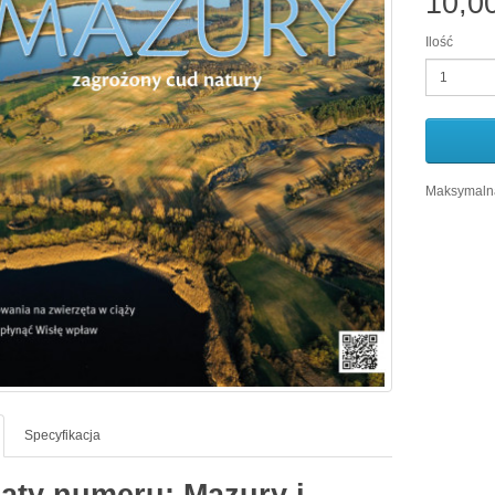
10,0
Ilość
Maksymalna
Specyfikacja