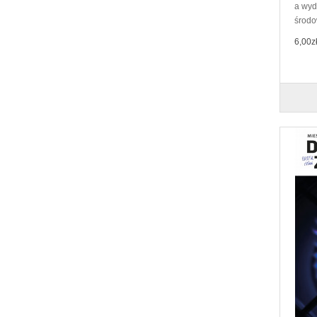
a wyd
środo
6,00z