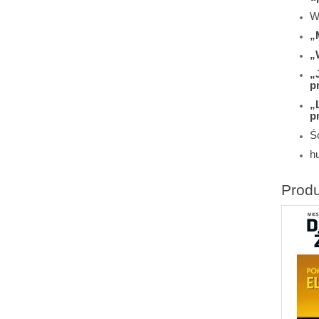
W
„
„
„
p
„
p
Śc
h
Prod