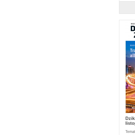
Dzik
list
Temat