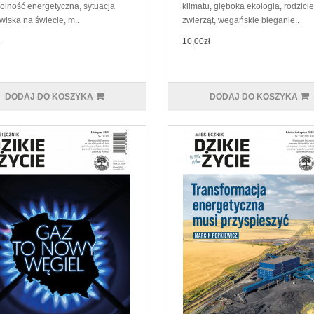
olność energetyczna, sytuacja
klimatu, głęboka ekologia, rodzici
wiska na świecie, m..
zwierząt, wegańskie bieganie..
ł
10,00zł
DODAJ DO KOSZYKA
DODAJ DO KOSZYKA