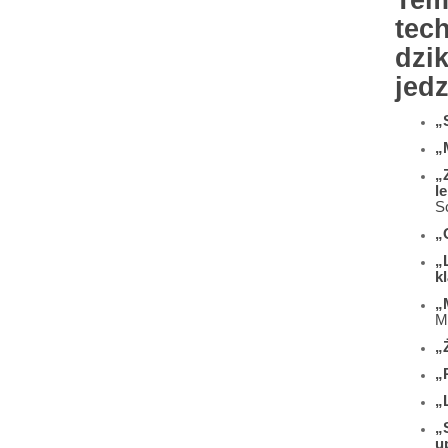
Tem
tec
dzi
jedz
„
„
„
l
S
„
„
k
„
M
„Ż
„
„
„
u