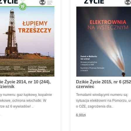
ie Życie 2014, nr 10 (244),
Dzikie Życie 2015, nr 6 (252
ziernik
czerwiec
y numeru: gaz łupkowy, kopalnie
Tematami wiodącymi numeru są:
wkowe, ochrona włochatki. W
sytuacja elektrowni na Pomorzu, 
ze aż 6 wywiadów! ..
o OZE, zagrożenia dla..
ł
6,00zł