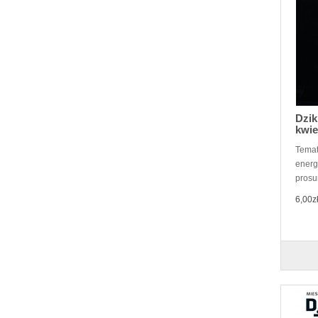
Dzik
kwie
Temat
energ
prosu
6,00z