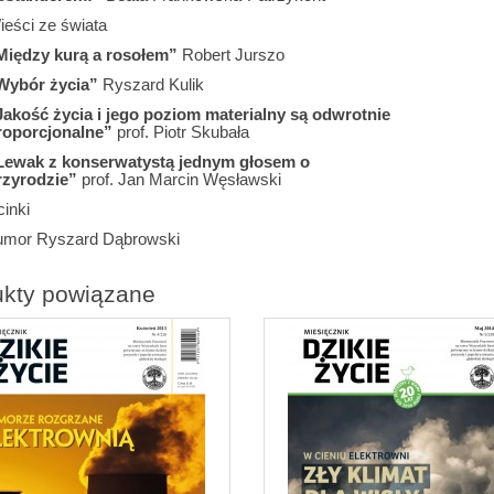
ieści ze świata
Między kurą a rosołem”
Robert Jurszo
Wybór życia”
Ryszard Kulik
Jakość życia i jego poziom materialny są odwrotnie
roporcjonalne”
prof. Piotr Skubała
Lewak z konserwatystą jednym głosem o
rzyrodzie”
prof. Jan Marcin Węsławski
inki
umor Ryszard Dąbrowski
ukty powiązane