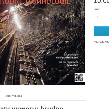
10,0
Ilość
Maksymalna
Specyfikacja