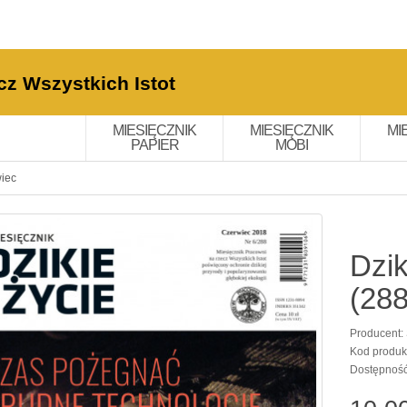
cz Wszystkich Istot
MIESIĘCZNIK
MIESIĘCZNIK
MI
PAPIER
MOBI
wiec
Dzik
(288
Producent:
Kod produk
Dostępnoś