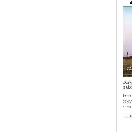
Dzik
paźd
Temat
odkry
numer
6,00z