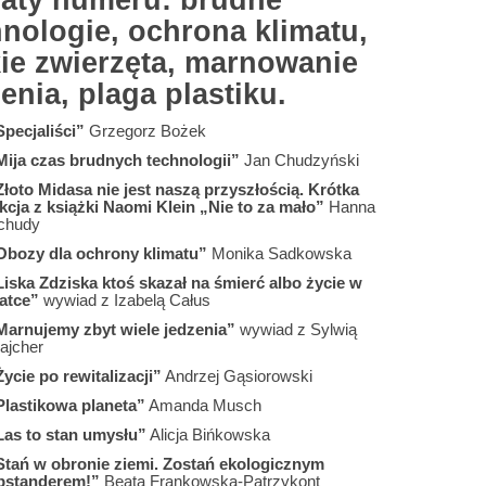
aty numeru: brudne
hnologie, ochrona klimatu,
kie zwierzęta, marnowanie
enia, plaga plastiku.
Specjaliści”
Grzegorz Bożek
Mija czas brudnych technologii”
Jan Chudzyński
Złoto Midasa nie jest naszą przyszłością. Krótka
ekcja z książki Naomi Klein „Nie to za mało”
Hanna
chudy
Obozy dla ochrony klimatu”
Monika Sadkowska
Liska Zdziska ktoś skazał na śmierć albo życie w
latce”
wywiad z Izabelą Całus
Marnujemy zbyt wiele jedzenia”
wywiad z Sylwią
ajcher
ycie po rewitalizacji”
Andrzej Gąsiorowski
Plastikowa planeta”
Amanda Musch
Las to stan umysłu”
Alicja Bińkowska
Stań w obronie ziemi. Zostań ekologicznym
pstanderem!”
Beata Frankowska-Patrzykont