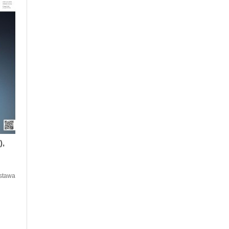
),
ustawa