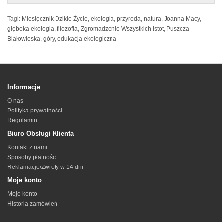
Tagi:
Miesięcznik Dzikie Życie
,
ekologia
,
przyroda
,
natura
,
Joanna Macy
,
głęboka ekologia
,
filozofia
,
Zgromadzenie Wszystkich Istot
,
Puszcza
Białowieska
,
góry
,
edukacja ekologiczna
Informacje
O nas
Polityka prywatności
Regulamin
Biuro Obsługi Klienta
Kontakt z nami
Sposoby płatności
Reklamacje/Zwroty w 14 dni
Moje konto
Moje konto
Historia zamówień