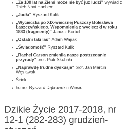
„Za 100 lat na Ziemi może nie być już ludzi”
wywiad z
Thich Nhat Hanhem
„Jodła
”
Ryszard Kulik
„Wycieczka po XIX-wiecznej Puszczy Bolesława
Łaszczyńskiego. Wspomnienia z wycieczki w roku
1883 (fragmenty)”
Janusz Korbel
„Ostatni taki las”
Adam Wajrak
„Świadomość
”
Ryszard Kulik
„Rachel Carson zmieniła nasze postrzeganie
przyrody”
prof. Piotr Skubała
„Naprawdę trudne dyskusje”
prof. Jan Marcin
Węsławski
Ścinki
humor Ryszard Dąbrowski i Wiesio
Dzikie Życie 2017-2018, nr
12-1 (282-283) grudzień-