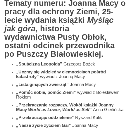
Tematy numeru: Joanna Macy o
pracy dla ochrony Ziemi, 25-
lecie wydania książki
Myśląc
jak góra
, historia
wydawnictwa Pusty Obłok,
ostatni odcinek przewodnika
po Puszczy Białowieskiej.
„Spuścizna Leopolda”
Grzegorz Bożek
„Uczmy się widzieć w ciemnościach pośród
katastrofy”
wywiad z Joanną Macy
„Lista ginących zwierząt”
Joanna Macy
„Pomóc sobie, pomóc Ziemi”
wywiad z Bolesławem
Rokiem
„Przekraczanie rozpaczy. Wokół książki Joanny
Macy
World as Lower, World as Self
”
Anna Gierlińska
„Przekraczając oddzielenie”
Ryszard Kulik
„Nasze życie życciem Gai”
Joanna Macy